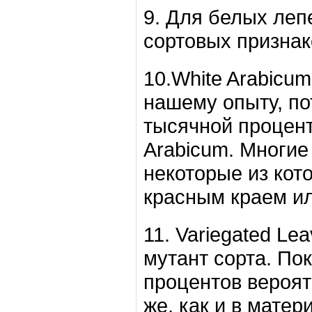
9. Для белых леп
сортовых признак
10.White Arabicu
нашему опыту, по
тысячной процент
Arabicum. Многие
некоторые из кот
красным краем ил
11. Variegated Le
мутант сорта. По
процентов вероятн
же, как и в мате