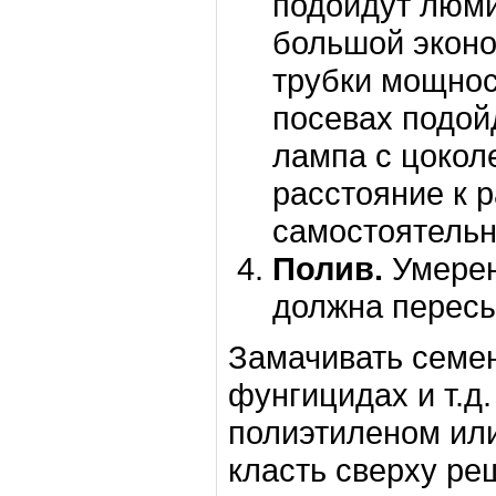
подойдут люми
большой экон
трубки мощнос
посевах подой
лампа с цокол
расстояние к 
самостоятельно
Полив.
Умерен
должна пересы
Замачивать семен
фунгицидах и т.д
полиэтиленом или
класть сверху ре