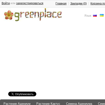
Войти
или
зарегистрироваться
Главная
Закладки (0)
Корзина п
Язык
Растение Адениум
Растение Кактус
Семена Адениума
Сем