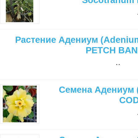
Растение Адениум (Adenium
PETCH BA
..
Семена Адениум 
COD