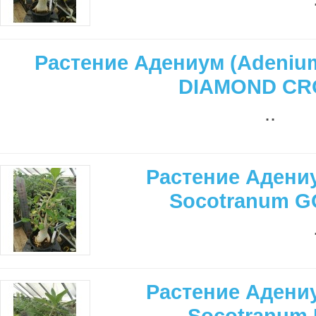
Растение Адениум (Adenium
DIAMOND C
..
Растение Адениу
Socotranum 
Растение Адениу
Socotranum