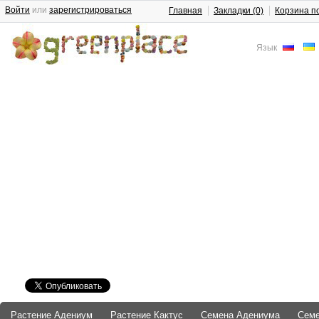
Войти
или
зарегистрироваться
Главная
Закладки (0)
Корзина п
Язык
Растение Адениум
Растение Кактус
Семена Адениума
Сем