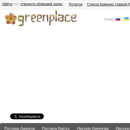
Увійти
або
створити обліковий запис
.
Початок
Список бажаних товарів (
Мова
Рослина Аденіум
Рослина Кактус
Насіння Аденіума
Насіння