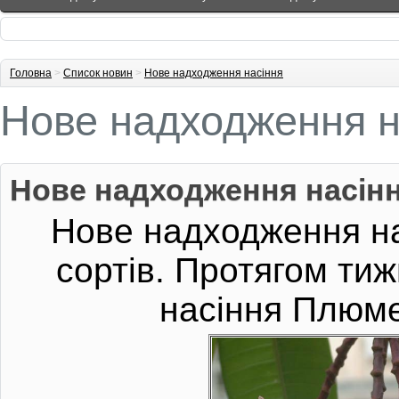
Головна
>
Список новин
>
Нове надходження насіння
Нове надходження н
Нове надходження насін
Нове надходження н
сортів. Протягом ти
насіння Плюмер