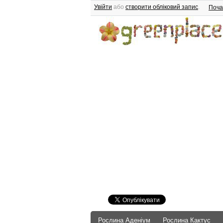
Увійти
або
створити обліковий запис
.
Поча
Рослина Аденіум
Рослина Кактус