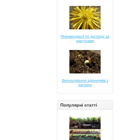
Рекомендації по догляду за
кактусами
Вирощування адениумів з
насіння
Популярні статті