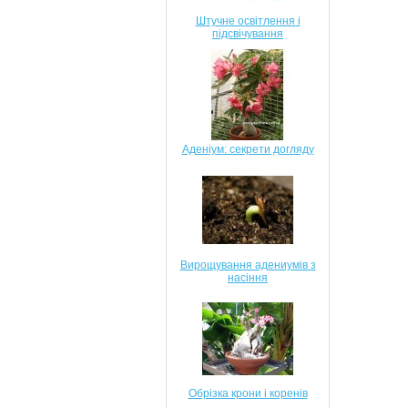
Штучне освітлення і
підсвічування
Аденіум: секрети догляду
Вирощування адениумів з
насіння
Обрізка крони і коренів