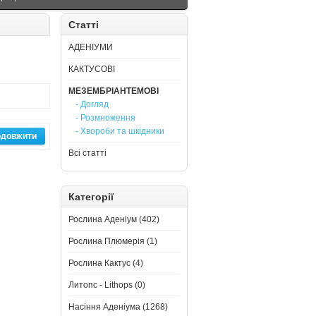
Статті
АДЕНІУМИ
КАКТУСОВІ
МЕЗЕМБРІАНТЕМОВІ
- Догляд
- Розмноження
- Хвороби та шкідники
одовжити
Всі статті
Категорії
Рослина Аденіум (402)
Рослина Плюмерія (1)
Рослина Кактус (4)
Литопс - Lithops (0)
Насіння Аденіума (1268)