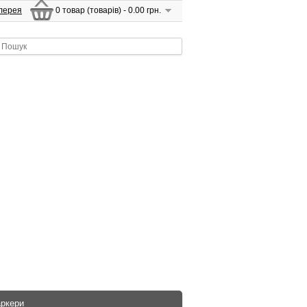
лерея
0 товар (товарів) - 0.00 грн.
аркери