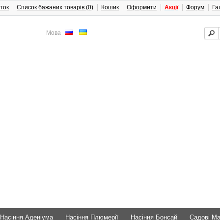
ток
Список бажаних товарів (0)
Кошик
Оформити
Акції
Форум
Га
Мова
Насіння Аденіума
Насіння Плюмерії
Насіння Бонсай
Садові М