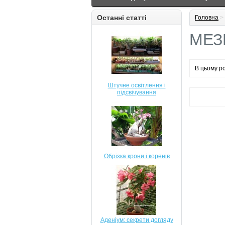
Останні статті
Головна
>
МЕЗ
В цьому ро
Штучне освітлення і
підсвічування
Обрізка крони і коренів
Аденіум: секрети догляду