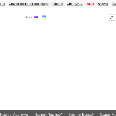
ток
Список бажаних товарів (0)
Кошик
Оформити
Акції
Форум
Га
Мова
Насіння Аденіума
Насіння Плюмерії
Насіння Бонсай
Садові М