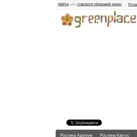
Увійти
або
створити обліковий запис
.
Поча
Рослина Аденіум
Рослина Кактус