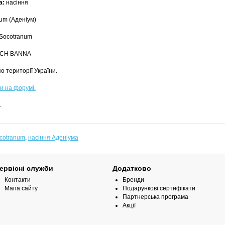
а:
насіння
um (Аденіум)
Socotranum
CH BANNA
о території України.
и на форумі.
1
ocotranum
,
насіння Аденіума
ервісні служби
Додатково
Контакти
Бренди
Мапа сайту
Подарункові сертифікати
Партнерська програма
Акції