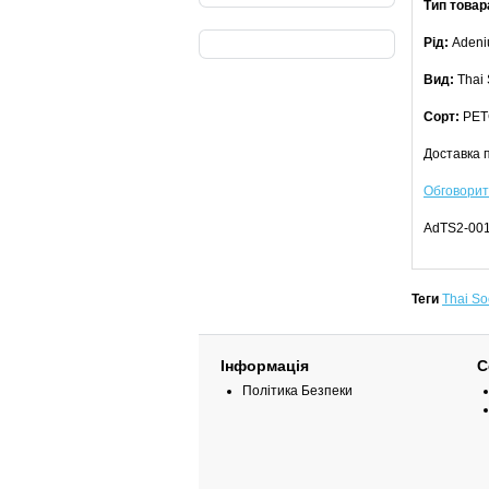
Тип товар
Рід:
Adeni
Вид:
Thai 
Сорт:
PET
Доставка п
Обговорит
AdTS2-00
Теги
Thai S
Інформація
С
Політика Безпеки