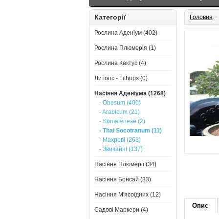
Категорії
Головна
>
Рослина Аденіум (402)
Рослина Плюмерія (1)
Рослина Кактус (4)
Литопс - Lithops (0)
Насіння Аденіума (1268)
- Obesum (400)
- Arabicum (21)
- Somalenese (2)
- Thai Socotranum (11)
- Махрові (263)
- Звичайні (137)
Насіння Плюмерії (34)
Насіння Бонсай (33)
Насіння М'ясоїдних (12)
Опис
Садові Маркери (4)