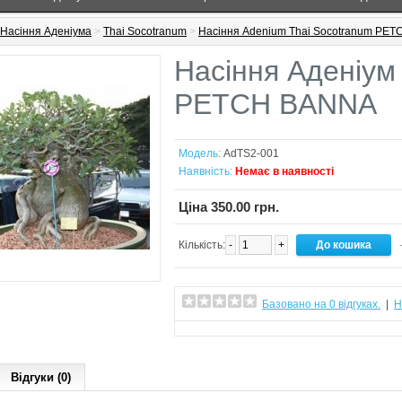
Насіння Аденіума
>
Thai Socotranum
>
Насіння Adenium Thai Socotranum PE
Насіння Аденіум
PETCH BANNA
Модель:
AdTS2-001
Наявність:
Немає в наявності
Ціна 350.00 грн.
Кількість:
-
+
-
Базовано на 0 відгуках.
|
Н
Відгуки (0)