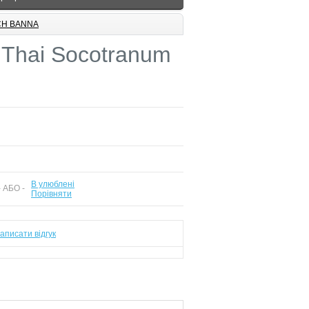
TCH BANNA
 Thai Socotranum
В улюблені
 АБО -
Порівняти
аписати відгук