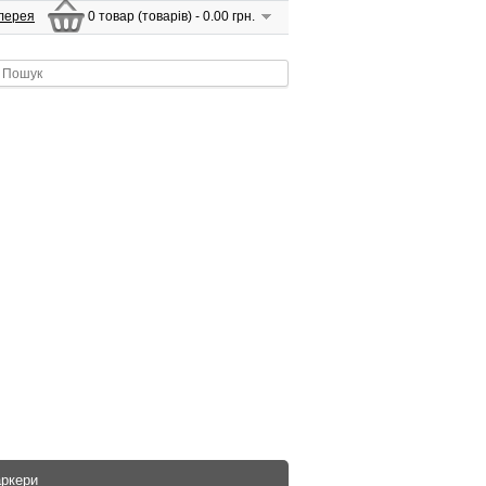
лерея
0 товар (товарів) - 0.00 грн.
аркери