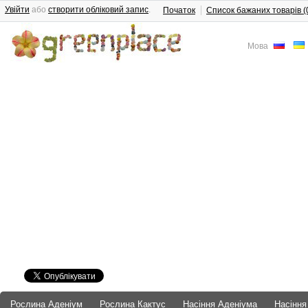
Увійти
або
створити обліковий запис
.
Початок
Список бажаних товарів (
Мова
Рослина Аденіум
Рослина Кактус
Насіння Аденіума
Насіння