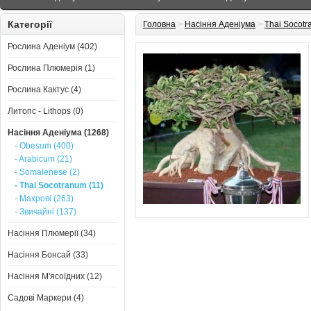
Категорії
Головна
>
Насіння Аденіума
>
Thai Socot
Рослина Аденіум (402)
Рослина Плюмерія (1)
Рослина Кактус (4)
Литопс - Lithops (0)
Насіння Аденіума (1268)
- Obesum (400)
- Arabicum (21)
- Somalenese (2)
- Thai Socotranum (11)
- Махрові (263)
- Звичайні (137)
Насіння Плюмерії (34)
Насіння Бонсай (33)
Насіння М'ясоїдних (12)
Садові Маркери (4)