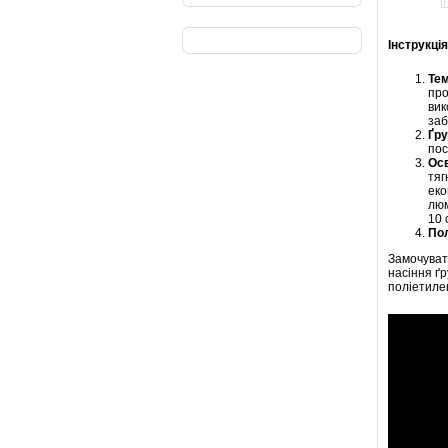
Інструкці
Тем
про
вик
заб
Ґру
пос
Осв
тяг
еко
люм
10 
По
Замочувати
насіння ґ
поліетиле