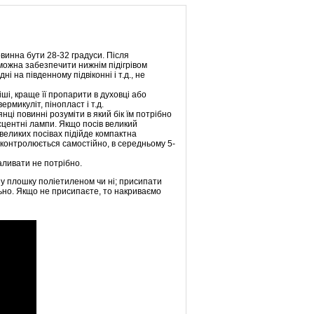
винна бути 28-32 градуси. Після
можна забезпечити нижнім підігрівом
 на південному підвіконні і т.д., не
ші, краще її пропарити в духовці або
рмикуліт, пінопласт і т.д.
нці повинні розуміти в який бік їм потрібно
есцентні лампи. Якщо посів великий
великих посівах підійде компактна
 контролюється самостійно, в середньому 5-
аливати не потрібно.
вну плошку поліетиленом чи ні; присипати
льно. Якщо не присипаєте, то накриваємо