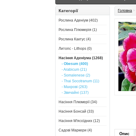
Категорії
Головна
>
Рослина Аденіум (402)
Рослина Плюмерія (1)
Рослина Кактус (4)
Литопс - Lithops (0)
Насіння Аденіума (1268)
- Obesum (400)
- Arabicum (21)
- Somalenese (2)
- Thai Socotranum (11)
- Махрові (263)
- Звичайні (137)
Насіння Плюмерії (34)
Насіння Бонсай (33)
Насіння М'ясоїдних (12)
Садові Маркери (4)
Опис