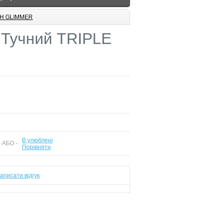
ICH GLIMMER
 Тучний TRIPLE
В улюблені
 АБО -
Порівняти
аписати відгук