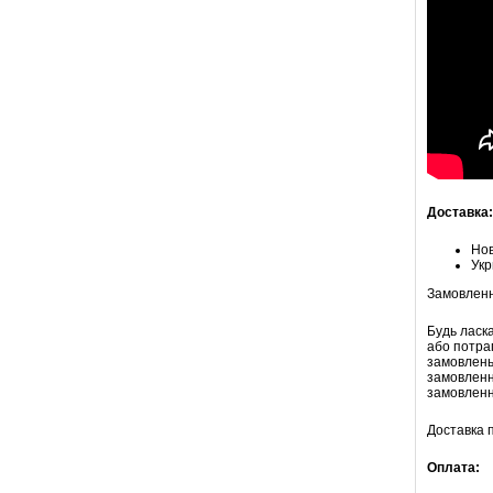
Доставка:
Но
Ук
Замовлення
Будь ласк
або потра
замовлень)
замовленн
замовленн
Доставка п
Оплата: