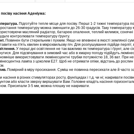
я посіву насіння Аденіума:
пература.
Підготуйте тепле місце для посіву. Перші 1-2 тижні температура по
ростання температуру можна зменшити до 26-30 градусів. Таку температуру 
ористовуючи масляний радіатор, батарею опалення, теплий килимок, сонячні дні
удьте контролювати температуру ґрунту.
нт.
Повинен бути стерильним і пухким. Якщо не впевнені в якості земляної сумі
тавити на п'ять хвилин в мікрохвильову піч. Для розпушування підійде перліт, ве
ітлення.
У перші дні освітлення не так важливо як температура і ґрунт, але сія
нутися. Для підсвічування в зимовий час або в хмарну погоду підійдуть люмін
номніше використовувати люмінесцентні трубки потужністю 18, 36 ват. При не
інесцентна лампа з цоколем Е27. Щоб не отримати опіки, відстань до рослин
см.
лив.
Помірний в міру просихання. Суміш не повинна пересихати але й часто з
 насіння в різних стимуляторах росту, фунгіцидах і т.д. чи ні; накривати посі
рунтом або класти зверху вирішувати Вам. Головне кладіть насіння горизонта
ном. Присипали 3-5 мм, можна плошку не накривати.