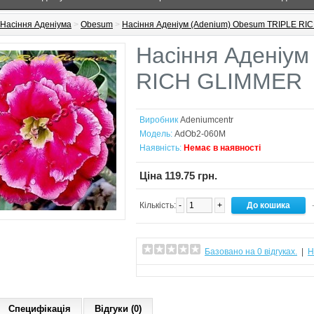
Насіння Аденіума
>
Obesum
>
Насіння Аденіум (Adenium) Obesum TRIPLE R
Насіння Аденіум
RICH GLIMMER
Виробник
Adeniumcentr
Модель:
AdOb2-060M
Наявність:
Немає в наявності
Ціна 119.75 грн.
Кількість:
-
+
-
Базовано на 0 відгуках.
|
Н
Специфікація
Відгуки (0)