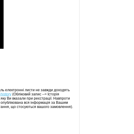
аль електронні листи не завжди доходять
-history
(Обліковий запис --> Історія
 яку Ви вказали при реєстрації. Навпроти
т опублікована вся інформація за Вашим
тання, що стосуються вашого замовлення).