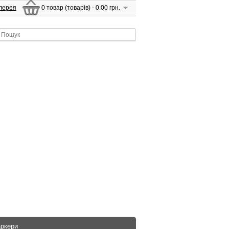
лерея
0 товар (товарів) - 0.00 грн.
аркери