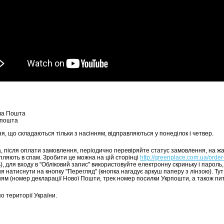
ва Пошта
рпошта
, що складаються тільки з насінням, відправляються у понеділок і четвер.
а, після оплати замовлення, періодично перевіряйте статус замовлення, на ж
пляють в спам. Зробити це можна на цій сторінці
http://greenplace.com.ua/order
, для входу в "Обліковий запис" використовуйте електронну скриньку і пароль,
я натиснути на кнопку "Перегляд" (кнопка нагадує аркуш паперу з лінзою). Ту
ям (номер декларації Нової Пошти, трек номер посилки Укрпошти, а також пи
о території України.