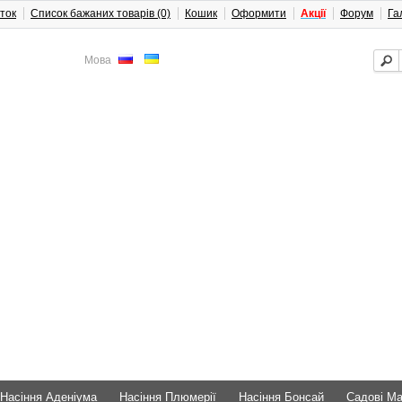
ток
Список бажаних товарів (0)
Кошик
Оформити
Акції
Форум
Га
Мова
Насіння Аденіума
Насіння Плюмерії
Насіння Бонсай
Садові М