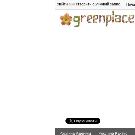
Увійти
або
створити обліковий запис
.
Поча
Рослина Аденіум
Рослина Кактус