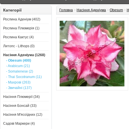
Категорії
Головна
>
Насіння Аденіума
>
Obesum
>
Н
Рослина Аденіум (402)
Рослина Плюмерія (1)
Рослина Кактус (4)
Литопс - Lithops (0)
Насіння Аденіума (1268)
- Obesum (400)
- Arabicum (21)
- Somalenese (2)
- Thai Socotranum (11)
- Махрові (263)
- Звичайні (137)
Насіння Плюмерії (34)
Насіння Бонсай (33)
Насіння М'ясоїдних (12)
Садові Маркери (4)