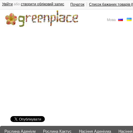
Увійти
або
створити обліковий запис
.
Початок
Список бажаних товарів (
Мова
Рослина Аденіум
Рослина Кактус
Насіння Аденіума
Насіння