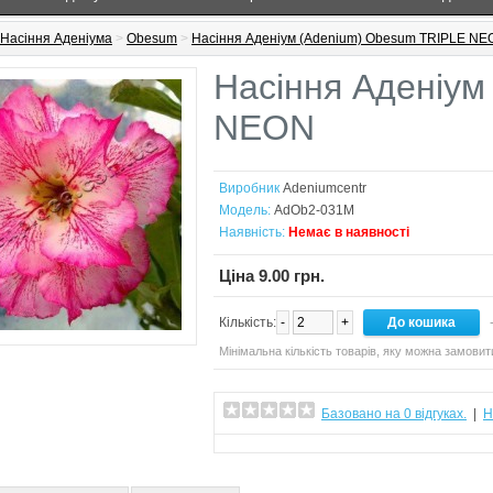
Насіння Аденіума
>
Obesum
>
Насіння Аденіум (Adenium) Obesum TRIPLE NE
Насіння Аденіум
NEON
Виробник
Adeniumcentr
Модель:
AdOb2-031M
Наявність:
Немає в наявності
Ціна 9.00 грн.
Кількість:
-
+
-
Мінімальна кількість товарів, яку можна замовит
Базовано на 0 відгуках.
|
Н