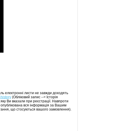
аль електронні листи не завжди доходять
-history
(Обліковий запис --> Історія
 яку Ви вказали при реєстрації. Навпроти
т опублікована вся інформація за Вашим
тання, що стосуються вашого замовлення).