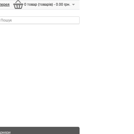
лерея
0 товар (товарів) - 0.00 грн.
аркери