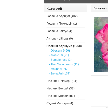
Категорії
Головна
>
Рослина Аденіум (402)
Рослина Плюмерія (1)
Рослина Кактус (4)
Литопс - Lithops (0)
Насіння Аденіума (1268)
- Obesum (400)
- Arabicum (21)
- Somalenese (2)
- Thai Socotranum (11)
- Махрові (263)
- Звичайні (137)
Насіння Плюмерії (34)
Насіння Бонсай (33)
Насіння М'ясоїдних (12)
Садові Маркери (4)