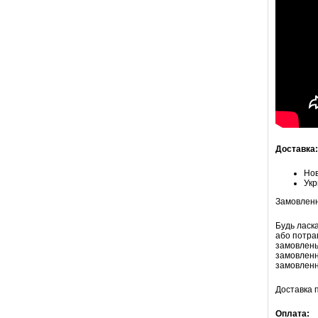
Доставка:
Но
Ук
Замовлення
Будь ласк
або потра
замовлень)
замовленн
замовленн
Доставка п
Оплата: