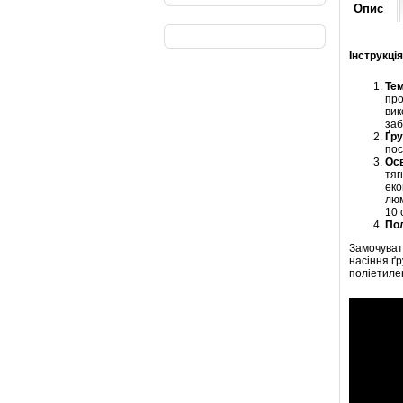
Опис
Інструкці
Тем
про
вик
заб
Ґру
пос
Осв
тяг
еко
люм
10 
По
Замочувати
насіння ґ
поліетиле