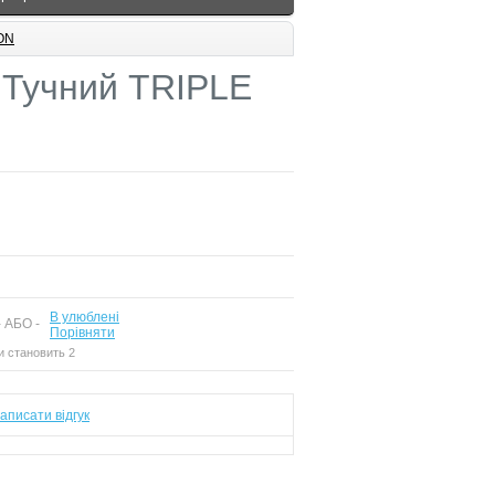
ON
 Тучний TRIPLE
В улюблені
 АБО -
Порівняти
и становить 2
аписати відгук