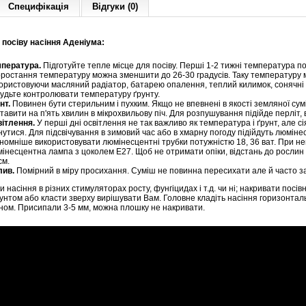
Специфікація
Відгуки (0)
я посіву насіння Аденіума:
пература.
Підготуйте тепле місце для посіву. Перші 1-2 тижні температура по
ростання температуру можна зменшити до 26-30 градусів. Таку температуру 
ористовуючи масляний радіатор, батарею опалення, теплий килимок, сонячні дні
удьте контролювати температуру ґрунту.
нт.
Повинен бути стерильним і пухким. Якщо не впевнені в якості земляної сумі
тавити на п'ять хвилин в мікрохвильову піч. Для розпушування підійде перліт, ве
ітлення.
У перші дні освітлення не так важливо як температура і ґрунт, але сія
нутися. Для підсвічування в зимовий час або в хмарну погоду підійдуть люмін
номніше використовувати люмінесцентні трубки потужністю 18, 36 ват. При не
інесцентна лампа з цоколем Е27. Щоб не отримати опіки, відстань до рослин
см.
лив.
Помірний в міру просихання. Суміш не повинна пересихати але й часто з
 насіння в різних стимуляторах росту, фунгіцидах і т.д. чи ні; накривати посі
рунтом або класти зверху вирішувати Вам. Головне кладіть насіння горизонта
ном. Присипали 3-5 мм, можна плошку не накривати.