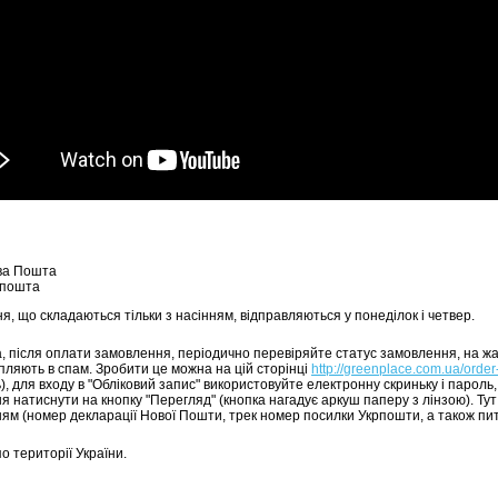
ва Пошта
рпошта
, що складаються тільки з насінням, відправляються у понеділок і четвер.
а, після оплати замовлення, періодично перевіряйте статус замовлення, на ж
пляють в спам. Зробити це можна на цій сторінці
http://greenplace.com.ua/order
, для входу в "Обліковий запис" використовуйте електронну скриньку і пароль,
я натиснути на кнопку "Перегляд" (кнопка нагадує аркуш паперу з лінзою). Ту
ям (номер декларації Нової Пошти, трек номер посилки Укрпошти, а також пи
о території України.