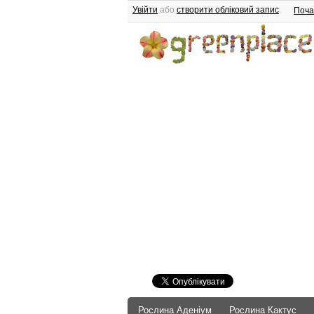
Увійти
або
створити обліковий запис
.
Поча
Рослина Аденіум
Рослина Кактус