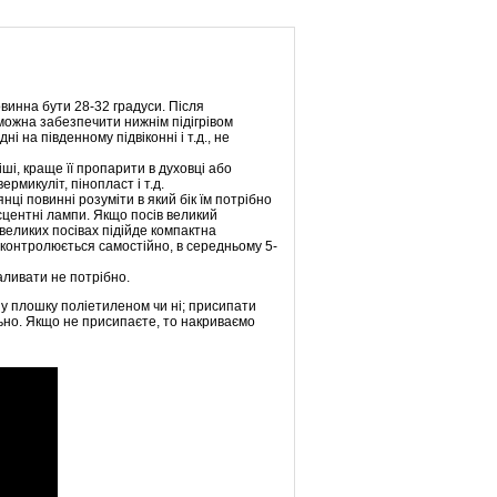
винна бути 28-32 градуси. Після
можна забезпечити нижнім підігрівом
 на південному підвіконні і т.д., не
ші, краще її пропарити в духовці або
рмикуліт, пінопласт і т.д.
нці повинні розуміти в який бік їм потрібно
есцентні лампи. Якщо посів великий
великих посівах підійде компактна
 контролюється самостійно, в середньому 5-
аливати не потрібно.
вну плошку поліетиленом чи ні; присипати
льно. Якщо не присипаєте, то накриваємо