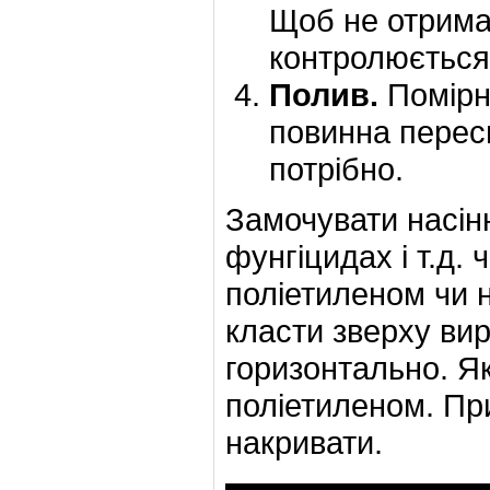
Щоб не отримат
контролюється 
Полив.
Помірн
повинна переси
потрібно.
Замочувати насінн
фунгіцидах і т.д. 
поліетиленом чи н
класти зверху вир
горизонтально. Я
поліетиленом. Пр
накривати.