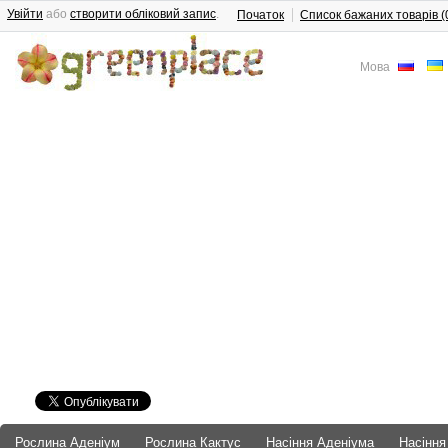
Увійти
або
створити обліковий запис
.
Початок
Список бажаних товарів (
Мова
Рослина Аденіум
Рослина Кактус
Насіння Аденіума
Насіння