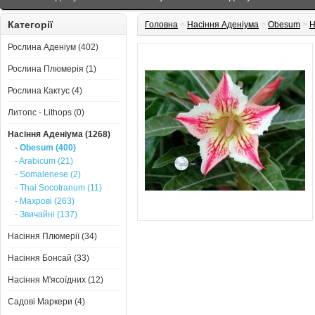
Категорії
Головна
>
Насіння Аденіума
>
Obesum
>
Н
Рослина Аденіум (402)
Рослина Плюмерія (1)
Рослина Кактус (4)
Литопс - Lithops (0)
Насіння Аденіума (1268)
- Obesum (400)
- Arabicum (21)
- Somalenese (2)
- Thai Socotranum (11)
- Махрові (263)
- Звичайні (137)
Насіння Плюмерії (34)
Насіння Бонсай (33)
Насіння М'ясоїдних (12)
Садові Маркери (4)