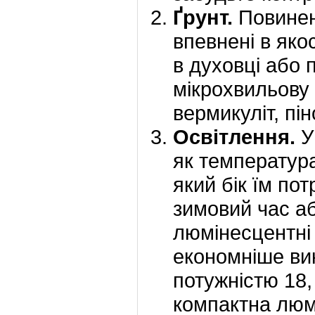
Ґрунт.
Повинен
впевнені в яко
в духовці або 
мікрохвильову 
вермикуліт, пін
Освітлення.
У
як температура 
який бік їм по
зимовий час аб
люмінесцентні
економніше ви
потужністю 18,
компактна люм