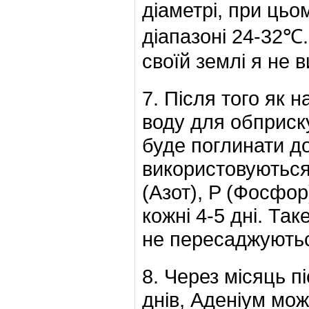
діаметрі, при цьо
діапазоні 24-32℃.
своїй землі я не 
7. Після того як 
воду для обприску
буде поглинати д
використовуютьс
(Азот), P (Фосфор
кожні 4-5 дні. Та
не пересаджуютьс
8. Через місяць п
днів, Аденіум мо