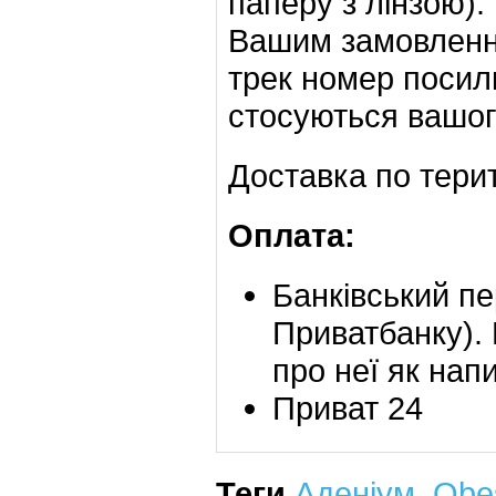
паперу з лінзою).
Вашим замовлення
трек номер посил
стосуються вашог
Доставка по терит
Оплата:
Банківський пе
Приватбанку). 
про неї як напи
Приват 24
Теги
Аденіум
,
Obe