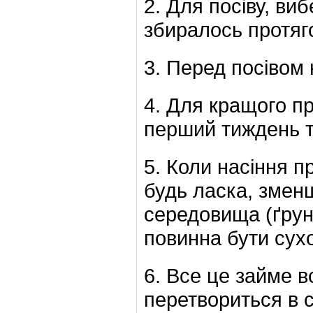
2. Для посіву, виб
збиралось протяго
3. Перед посівом н
4. Для кращого п
перший тиждень т
5. Коли насіння п
будь ласка, змен
середовища (ґрун
повинна бути сух
6. Все це займе в
перетвориться в с