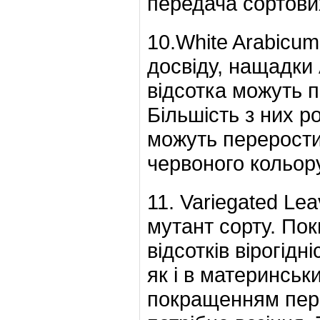
передача сортови
10.White Arabicum
досвіду, нащадки 
відсотка можуть п
Більшість з них ро
можуть перерости
червоного кольору
11. Variegated Le
мутант сорту. Пок
відсотків вірогідн
як і в материнсь
покращенням пере