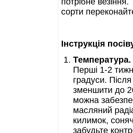
потрібне везіння.
сорти переконайт
Інструкція посів
Температура.
Перші 1-2 тижн
градуси. Післ
зменшити до 26
можна забезпе
масляний раді
килимок, сонячн
забудьте конт