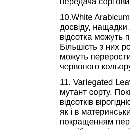
передача сортови
10.White Arabicum
досвіду, нащадки 
відсотка можуть п
Більшість з них ро
можуть перерости
червоного кольору
11. Variegated Le
мутант сорту. Пок
відсотків вірогідн
як і в материнсь
покращенням пере