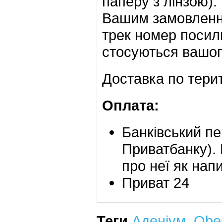
паперу з лінзою).
Вашим замовлення
трек номер посил
стосуються вашог
Доставка по терит
Оплата:
Банківський пе
Приватбанку). 
про неї як напи
Приват 24
Теги
Аденіум
,
Obe