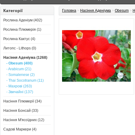
Категорії
Головна
>
Насіння Аденіума
>
Obesum
>
Н
Рослина Аденіум (402)
Рослина Плюмерія (1)
Рослина Кактус (4)
Литопс - Lithops (0)
Насіння Аденіума (1268)
- Obesum (400)
- Arabicum (21)
- Somalenese (2)
- Thai Socotranum (11)
- Махрові (263)
- Звичайні (137)
Насіння Плюмерії (34)
Насіння Бонсай (33)
Насіння М'ясоїдних (12)
Садові Маркери (4)