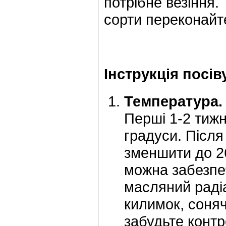
потрібне везіння.
сорти переконайт
Інструкція посів
Температура.
Перші 1-2 тижн
градуси. Післ
зменшити до 26
можна забезпе
масляний раді
килимок, сонячн
забудьте конт