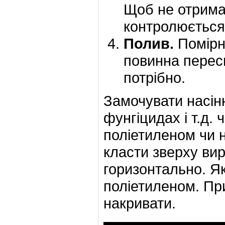
Щоб не отримат
контролюється 
Полив.
Помірн
повинна переси
потрібно.
Замочувати насінн
фунгіцидах і т.д. 
поліетиленом чи н
класти зверху вир
горизонтально. Я
поліетиленом. Пр
накривати.