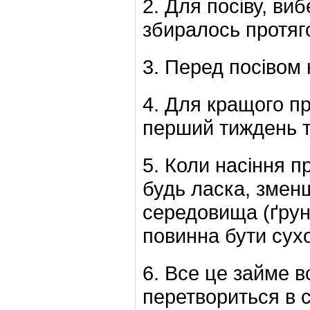
2. Для посіву, виб
збиралось протяго
3. Перед посівом н
4. Для кращого п
перший тиждень т
5. Коли насіння п
будь ласка, змен
середовища (ґрун
повинна бути сух
6. Все це займе в
перетвориться в с