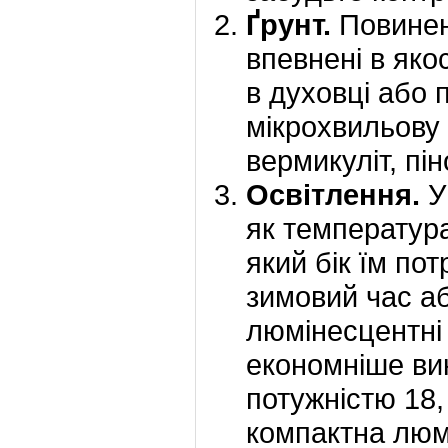
Ґрунт.
Повинен
впевнені в яко
в духовці або 
мікрохвильову 
вермикуліт, пін
Освітлення.
У
як температура 
який бік їм по
зимовий час аб
люмінесцентні
економніше ви
потужністю 18,
компактна люм