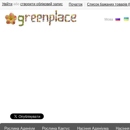
Увійти
або
створити обліковий запис
.
Початок
Список бажаних товарів (
Мова
Рослина Аденіум
Рослина Кактус
Насіння Аденіума
Насіння