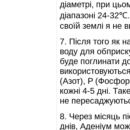
діаметрі, при цьо
діапазоні 24-32℃.
своїй землі я не 
7. Після того як 
воду для обприску
буде поглинати д
використовуютьс
(Азот), P (Фосфор
кожні 4-5 дні. Та
не пересаджуютьс
8. Через місяць п
днів, Аденіум мо