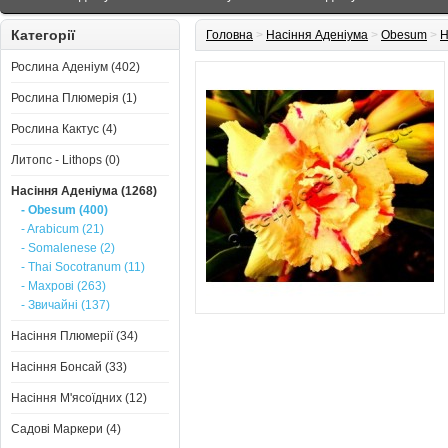
Категорії
Головна
>
Насіння Аденіума
>
Obesum
>
Н
Рослина Аденіум (402)
Рослина Плюмерія (1)
Рослина Кактус (4)
Литопс - Lithops (0)
Насіння Аденіума (1268)
- Obesum (400)
- Arabicum (21)
- Somalenese (2)
- Thai Socotranum (11)
- Махрові (263)
- Звичайні (137)
Насіння Плюмерії (34)
Насіння Бонсай (33)
Насіння М'ясоїдних (12)
Садові Маркери (4)