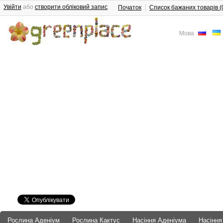
Увійти
або
створити обліковий запис
.
Початок
Список бажаних товарів (
Мова
Рослина Аденіум
Рослина Кактус
Насіння Аденіума
Насіння