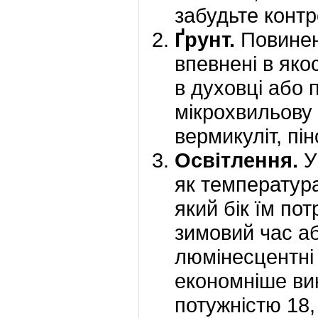
забудьте конт
Ґрунт.
Повинен
впевнені в яко
в духовці або 
мікрохвильову 
вермикуліт, пін
Освітлення.
У
як температура 
який бік їм по
зимовий час аб
люмінесцентні
економніше ви
потужністю 18,