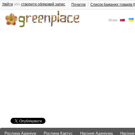
Увійти
або
створити обліковий запис
.
Початок
Список бажаних товарів (
Мова
Рослина Аденіум
Рослина Кактус
Насіння Аденіума
Насіння