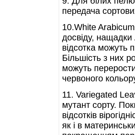
9. Для білих пел
передача сортови
10.White Arabicum
досвіду, нащадки 
відсотка можуть п
Більшість з них ро
можуть перерости
червоного кольору
11. Variegated Le
мутант сорту. Пок
відсотків вірогідн
як і в материнсь