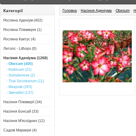
Категорії
Головна
>
Насіння Аденіума
>
Obesum
>
Н
Рослина Аденіум (402)
Рослина Плюмерія (1)
Рослина Кактус (4)
Литопс - Lithops (0)
Насіння Аденіума (1268)
- Obesum (400)
- Arabicum (21)
- Somalenese (2)
- Thai Socotranum (11)
- Махрові (263)
- Звичайні (137)
Насіння Плюмерії (34)
Насіння Бонсай (33)
Насіння М'ясоїдних (12)
Садові Маркери (4)