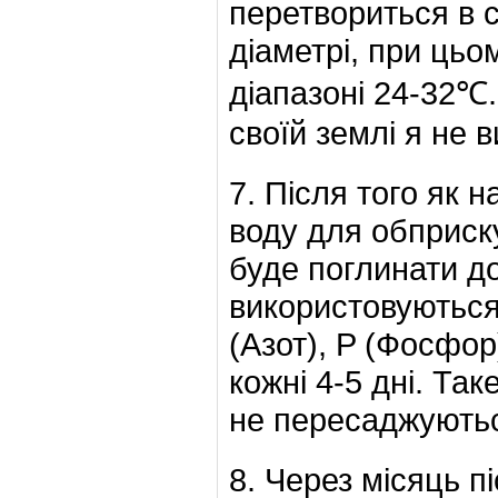
перетвориться в с
діаметрі, при цьо
діапазоні 24-32℃.
своїй землі я не 
7. Після того як 
воду для обприску
буде поглинати д
використовуютьс
(Азот), P (Фосфор
кожні 4-5 дні. Та
не пересаджуютьс
8. Через місяць п