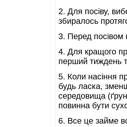
2. Для посіву, виб
збиралось протяго
3. Перед посівом н
4. Для кращого п
перший тиждень т
5. Коли насіння п
будь ласка, змен
середовища (ґрун
повинна бути сух
6. Все це займе в