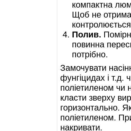
компактна люм
Щоб не отримат
контролюється 
Полив.
Помірн
повинна переси
потрібно.
Замочувати насінн
фунгіцидах і т.д. 
поліетиленом чи н
класти зверху вир
горизонтально. Я
поліетиленом. Пр
накривати.