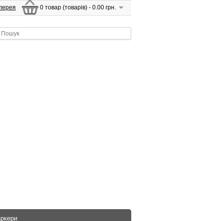
лерея
0 товар (товарів) - 0.00 грн.
аркери