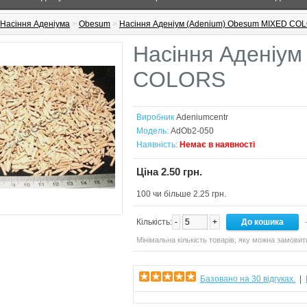
Насіння Аденіума
>
Obesum
>
Насіння Аденіум (Adenium) Obesum MIXED CO
Насіння Аденіум
COLORS
Виробник
Adeniumcentr
Модель:
AdOb2-050
Наявність:
Немає в наявності
Ціна 2.50 грн.
100 чи більше 2.25 грн.
Кількість:
-
+
-
Мінімальна кількість товарів, яку можна замовит
Базовано на 30 відгуках.
|