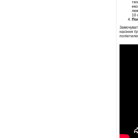
тяг
еко
люм
10 
По
Замочувати
насіння ґ
поліетиле