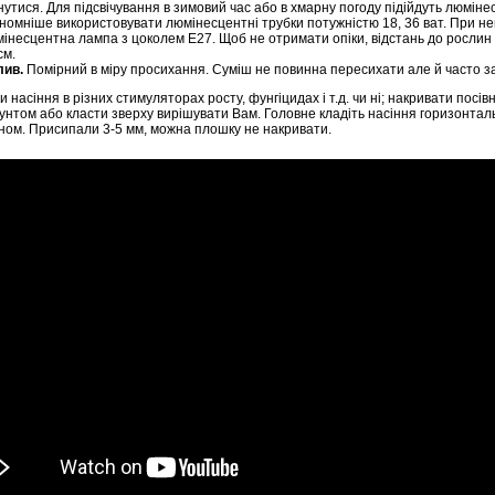
нутися. Для підсвічування в зимовий час або в хмарну погоду підійдуть люмін
номніше використовувати люмінесцентні трубки потужністю 18, 36 ват. При не
інесцентна лампа з цоколем Е27. Щоб не отримати опіки, відстань до рослин
см.
лив.
Помірний в міру просихання. Суміш не повинна пересихати але й часто з
 насіння в різних стимуляторах росту, фунгіцидах і т.д. чи ні; накривати посі
рунтом або класти зверху вирішувати Вам. Головне кладіть насіння горизонта
ном. Присипали 3-5 мм, можна плошку не накривати.