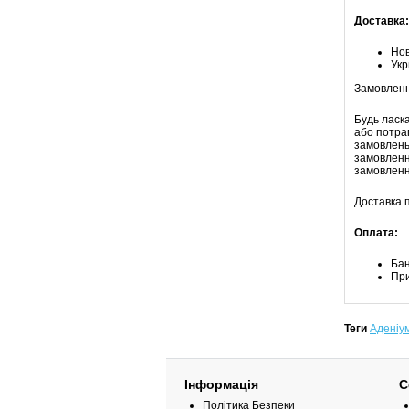
Доставка:
Но
Ук
Замовлення
Будь ласк
або потра
замовлень)
замовленн
замовленн
Доставка п
Оплата:
Бан
При
Теги
Аденіу
Інформація
С
Політика Безпеки