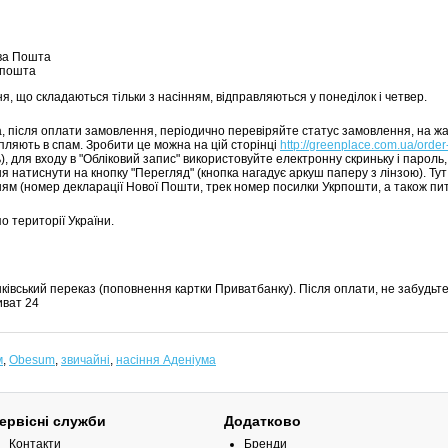
ва Пошта
рпошта
, що складаються тільки з насінням, відправляються у понеділок і четвер.
а, після оплати замовлення, періодично перевіряйте статус замовлення, на ж
пляють в спам. Зробити це можна на цій сторінці
http://greenplace.com.ua/order
, для входу в "Обліковий запис" використовуйте електронну скриньку і пароль,
я натиснути на кнопку "Перегляд" (кнопка нагадує аркуш паперу з лінзою). Ту
ям (номер декларації Нової Пошти, трек номер посилки Укрпошти, а також пи
о території України.
ківський переказ (поповнення картки Приватбанку). Після оплати, не забудьте 
ват 24
м
,
Obesum
,
звичайні
,
насіння Аденіума
ервісні служби
Додатково
Контакти
Бренди