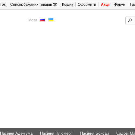
ток
Список бажаних товарів (0)
Кошик
Оформити
Акції
Форум
Га
Мова
Насіння Аденіума
Насіння Плюмерії
Насіння Бонсай
Садові М