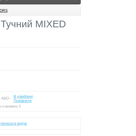
LORS
 Тучний MIXED
В улюблені
 АБО -
Порівняти
и становить 5
Написати відгук