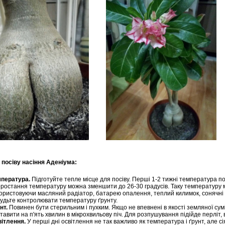
я посіву насіння Аденіума:
пература.
Підготуйте тепле місце для посіву. Перші 1-2 тижні температура по
ростання температуру можна зменшити до 26-30 градусів. Таку температуру 
ористовуючи масляний радіатор, батарею опалення, теплий килимок, сонячні дні
удьте контролювати температуру ґрунту.
нт.
Повинен бути стерильним і пухким. Якщо не впевнені в якості земляної сумі
тавити на п'ять хвилин в мікрохвильову піч. Для розпушування підійде перліт, ве
ітлення.
У перші дні освітлення не так важливо як температура і ґрунт, але сія