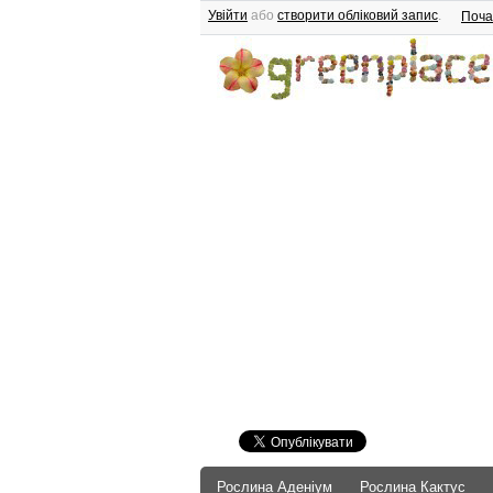
Увійти
або
створити обліковий запис
.
Поча
Рослина Аденіум
Рослина Кактус