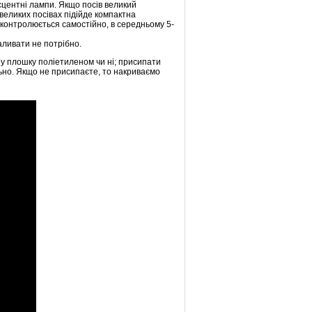
есцентні лампи. Якщо посів великий
великих посівах підійде компактна
 контролюється самостійно, в середньому 5-
аливати не потрібно.
вну плошку поліетиленом чи ні; присипати
льно. Якщо не присипаєте, то накриваємо