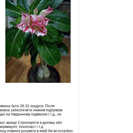
винна бути 28-32 градуси. Після
можна забезпечити нижнім підігрівом
 на південному підвіконні і т.д., не
ші, краще її пропарити в духовці або
рмикуліт, пінопласт і т.д.
нці повинні розуміти в який бік їм потрібно