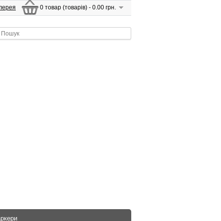
лерея
0 товар (товарів) - 0.00 грн.
аркери