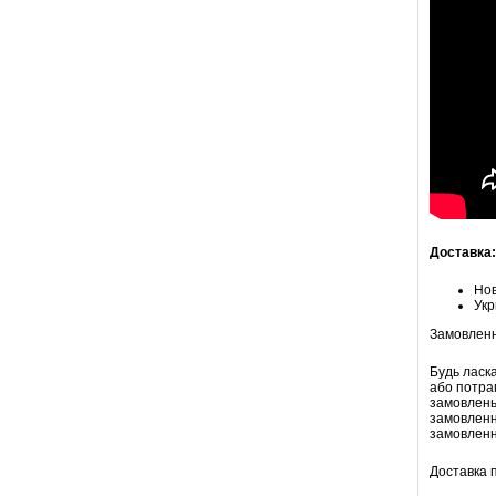
Доставка:
Но
Ук
Замовлення
Будь ласк
або потра
замовлень)
замовленн
замовленн
Доставка п