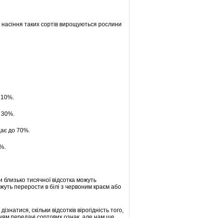
 з насіння таких сортів вирощуються рослини
 10%.
є 30%.
дає до 70%.
0%.
и близько тисячної відсотка можуть
можуть перерости в білі з червоним краєм або
знатися, скільки відсотків вірогідність того,
ням передачі сортових ознак, але нам ще