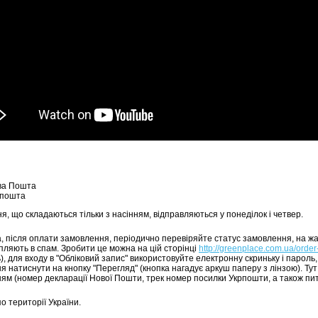
ва Пошта
рпошта
, що складаються тільки з насінням, відправляються у понеділок і четвер.
а, після оплати замовлення, періодично перевіряйте статус замовлення, на ж
пляють в спам. Зробити це можна на цій сторінці
http://greenplace.com.ua/order
, для входу в "Обліковий запис" використовуйте електронну скриньку і пароль,
я натиснути на кнопку "Перегляд" (кнопка нагадує аркуш паперу з лінзою). Ту
ям (номер декларації Нової Пошти, трек номер посилки Укрпошти, а також пи
о території України.