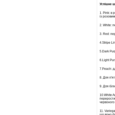
Успішне ш
1. Pink: в
із розовим
2. White: 
3. Red: пе
4.Stripe L
5.Dark Pur
6.Light Pu
7.Peach: 
8. Для п'я
9. Для бі
10.White A
перерости 
червоного 
11. Varieg
що воно б