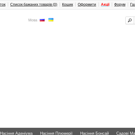
ток
Список бажаних товарів (0)
Кошик
Оформити
Акції
Форум
Га
Мова
Насіння Аденіума
Насіння Плюмерії
Насіння Бонсай
Садові М