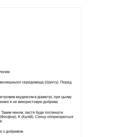
логим.
навколишнього середовища (ґрунту). Перед
иметровим каудексом в діаметрі, при цьому
 землі я не використовую добрива.
. Таким чином, листя буде поглинати
Фосфор), K (Калій). Сіянці обприскуються
и.
ою з добривом.