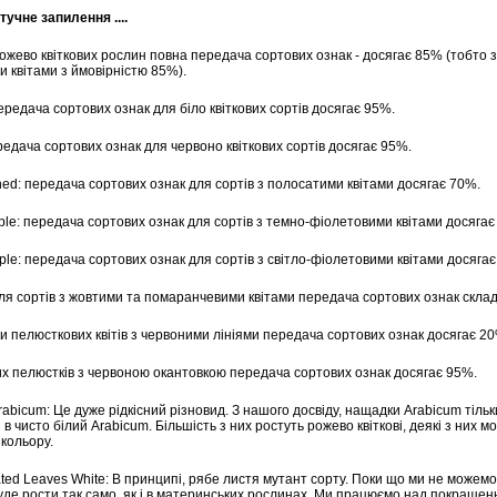
тучне запилення ....
 рожево квіткових рослин повна передача сортових ознак - досягає 85% (тобто
и квітами з ймовірністю 85%).
передача сортових ознак для біло квіткових сортів досягає 95%.
редача сортових ознак для червоно квіткових сортів досягає 95%.
ined: передача сортових ознак для сортів з полосатими квітами досягає 70%.
ple: передача сортових ознак для сортів з темно-фіолетовими квітами досягає
rple: передача сортових ознак для сортів з світло-фіолетовими квітами досяга
для сортів з жовтими та помаранчевими квітами передача сортових ознак скла
ти пелюсткових квітів з червоними лініями передача сортових ознак досягає 2
лих пелюстків з червоною окантовкою передача сортових ознак досягає 95%.
rabicum: Це дуже рідкісний різновид. З нашого досвіду, нащадки Arabicum тільк
в чисто білий Arabicum. Більшість з них ростуть рожево квіткові, деякі з них 
кольору.
ated Leaves White: В принципі, рябе листя мутант сорту. Поки що ми не можемо ді
уде рости так само, як і в материнських рослинах. Ми працюємо над покращен