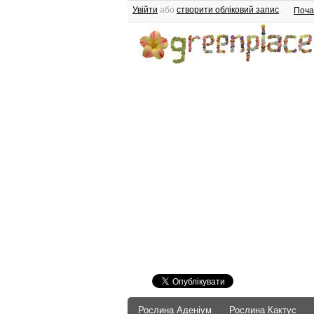
Увійти
або
створити обліковий запис
.
Поча
Рослина Аденіум
Рослина Кактус