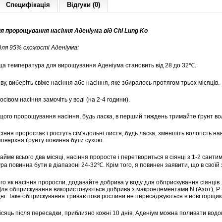
Специфікація
Відгуки (0)
я пророщування насіння Аденіума від Chi Lung Ko
ля 95% схожості Аденіума:
ща температура для вирощування Аденіума становить від 28 до 32℃.
іву, виберіть свіже насіння або насіння, яке збиралось протягом трьох місяців.
осівом насіння замочіть у воді (на 2-4 години).
ащого пророщування насіння, будь ласка, в перший тиждень тримайте ґрунт во
сіння проростає і ростуть сім'ядольні листя, будь ласка, зменшіть вологість 
поверхня ґрунту повинна бути сухою.
займе всього два місяці, насіння проросте і перетвориться в сіянці з 1-2 сант
а повинна бути в діапазоні 24-32℃. Крім того, я повинен заявити, що в своїй
ого як насіння проросли, додавайте добрива у воду для обприскування сіянців 
Для обприскування використовуються добрива з макроелементами N (Азот), P (
дні. Таке обприскування триває поки рослини не пересаджуються в нові горщик
ісяць після пересадки, приблизно кожні 10 днів, Аденіум можна поливати вод