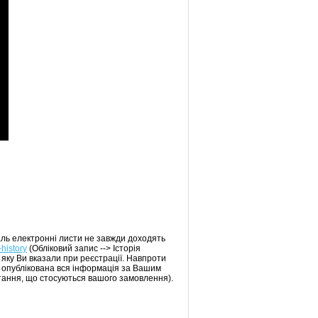
аль електронні листи не завжди доходять
-history
(Обліковий запис --> Історія
 яку Ви вказали при реєстрації. Навпроти
т опублікована вся інформація за Вашим
тання, що стосуються вашого замовлення).