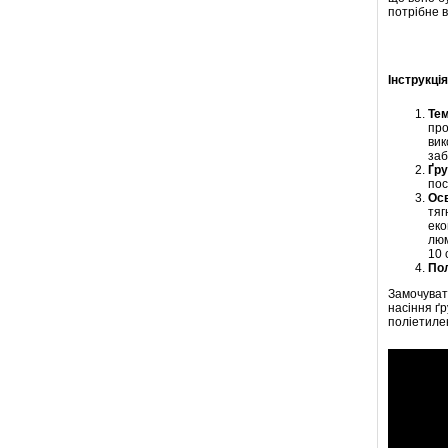
потрібне 
Інструкці
Тем
про
вик
заб
Ґру
пос
Осв
тяг
еко
люм
10 
По
Замочувати
насіння ґ
поліетиле