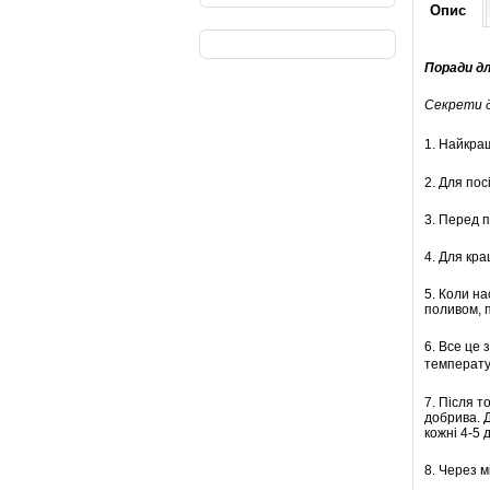
Опис
Поради дл
Секрети д
1. Найкра
2. Для пос
3. Перед п
4. Для кр
5. Коли на
поливом, 
6. Все це 
температур
7. Після т
добрива. 
кожні 4-5 
8. Через м