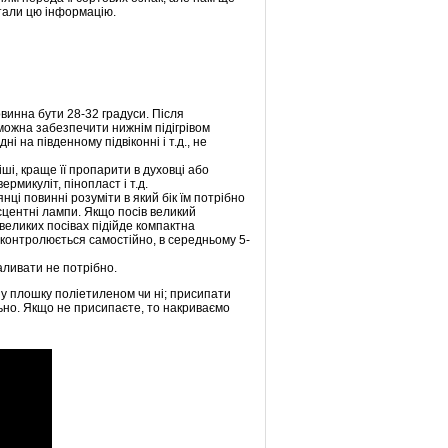
тали цю інформацію.
винна бути 28-32 градуси. Після
можна забезпечити нижнім підігрівом
 на південному підвіконні і т.д., не
ші, краще її пропарити в духовці або
рмикуліт, пінопласт і т.д.
нці повинні розуміти в який бік їм потрібно
есцентні лампи. Якщо посів великий
великих посівах підійде компактна
 контролюється самостійно, в середньому 5-
аливати не потрібно.
вну плошку поліетиленом чи ні; присипати
льно. Якщо не присипаєте, то накриваємо