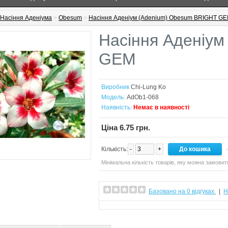
Насіння Аденіума
>
Obesum
>
Насіння Аденіум (Adenium) Obesum BRIGHT G
Насіння Аденіум
GEM
Виробник
Chi-Lung Ko
Модель:
AdOb1-068
Наявність:
Немає в наявності
Ціна 6.75 грн.
Кількість:
-
+
-
Мінімальна кількість товарів, яку можна замовит
Базовано на 0 відгуках.
|
Н