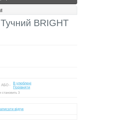
EM
 Тучний BRIGHT
В улюблені
 АБО -
Порівняти
и становить 3
аписати відгук