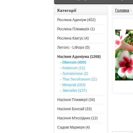
Категорії
Головна
>
Рослина Аденіум (402)
Рослина Плюмерія (1)
Рослина Кактус (4)
Литопс - Lithops (0)
Насіння Аденіума (1268)
- Obesum (400)
- Arabicum (21)
- Somalenese (2)
- Thai Socotranum (11)
- Махрові (263)
- Звичайні (137)
Насіння Плюмерії (34)
Насіння Бонсай (33)
Насіння М'ясоїдних (12)
Садові Маркери (4)