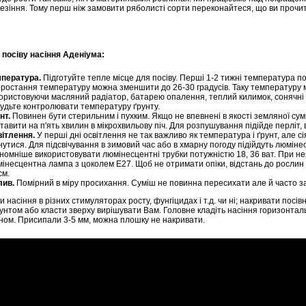
везіння. Тому перш ніж замовити ряболисті сорти переконайтеся, що ви прочи
я посіву насіння Аденіума:
пература.
Підготуйте тепле місце для посіву. Перші 1-2 тижні температура по
ростання температуру можна зменшити до 26-30 градусів. Таку температуру 
ористовуючи масляний радіатор, батарею опалення, теплий килимок, сонячні дні
удьте контролювати температуру ґрунту.
нт.
Повинен бути стерильним і пухким. Якщо не впевнені в якості земляної сумі
тавити на п'ять хвилин в мікрохвильову піч. Для розпушування підійде перліт, ве
ітлення.
У перші дні освітлення не так важливо як температура і ґрунт, але сія
нутися. Для підсвічування в зимовий час або в хмарну погоду підійдуть люмін
номніше використовувати люмінесцентні трубки потужністю 18, 36 ват. При не
інесцентна лампа з цоколем Е27. Щоб не отримати опіки, відстань до рослин
см.
лив.
Помірний в міру просихання. Суміш не повинна пересихати але й часто з
 насіння в різних стимуляторах росту, фунгіцидах і т.д. чи ні; накривати посі
рунтом або класти зверху вирішувати Вам. Головне кладіть насіння горизонта
ном. Присипали 3-5 мм, можна плошку не накривати.