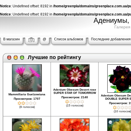
Notice
: Undefined offset: 8192 in
/home/greenpla/domains/greenplace.com.ua/pub
Notice
: Undefined offset: 8192 in
/home/greenpla/domains/greenplace.com.ua/pub
Адениумы, 
Галерея
В магазин
@
Список альбомов
Последние добавления
Лучшие по рейтингу
Adenium Obesum Desert rose
SUPER STAR OF TOMORROW
Mammillaria Guelzowiana
Adenium Obesum Des
Просмотров: 2140
Просмотров: 1707
DOUBLE SUPER 
Просмотров: 1
(15 голосов)
(9 голосов)
(10 голосов)