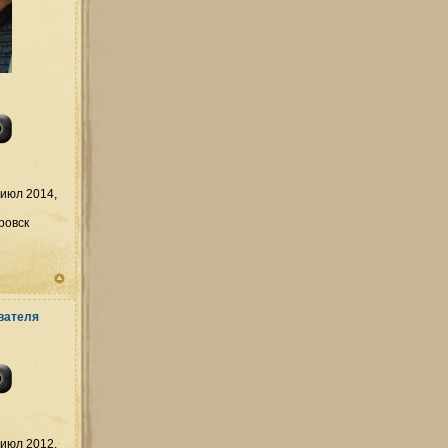
июл 2014,
ровск
июл 2012,