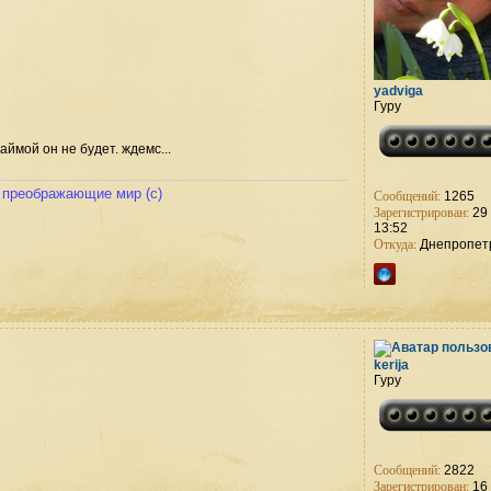
yadviga
Гуру
аймой он не будет. ждемс...
и преображающие мир (с)
Сообщений:
1265
Зарегистрирован:
29 
13:52
Откуда:
Днепропет
kerija
Гуру
Сообщений:
2822
Зарегистрирован:
16 