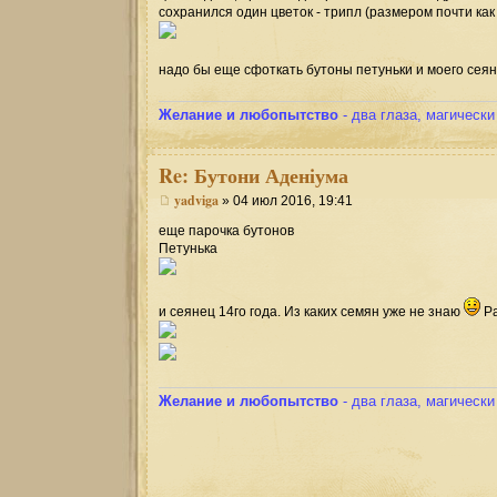
сохранился один цветок - трипл (размером почти как
надо бы еще сфоткать бутоны петуньки и моего сеян
Желание и любопытство
- два глаза, магическ
Re:
Бутони Аденіума
yadviga
» 04 июл 2016, 19:41
еще парочка бутонов
Петунька
и сеянец 14го года. Из каких семян уже не знаю
Ра
Желание и любопытство
- два глаза, магическ