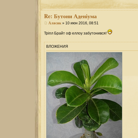
Re:
Бутони Аденіума
Алясик
» 10 июн 2016, 08:51
Тріпл Брайт оф еллоу забутонився!
ВЛОЖЕНИЯ