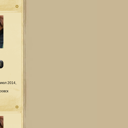
июл 2014,
ровск