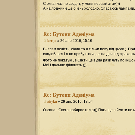
С окна глаз не сводят, у меня первый этаж)))
А на лоджии еще очень холодно. Спасаюсь лампами.
Re:
Бутони Аденіума
kerija
» 26 апр 2016, 15:16
Внесем ясність, сіяла то я тільки попу від цього ). П
сподобався і я по прибуттю черенка для підстраховки
Фото не показую , в Свєти цвів два рази чуть по іншо
Мої і дальше філонять )))
Re:
Бутони Аденіума
zizyka
» 29 апр 2016, 13:54
Оксана - Свєта набирає колір))) Поки ще піймати не м