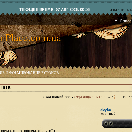
ТЕКУЩЕЕ ВРЕМЯ: 07 АВГ 2026, 00:56
ИЗМЕНИТЬ 
Списо
nPlace.com.ua
ИЕ И ФОРМИРОВАНИЕ БУТОНОВ
ОНОВ
17
17
Сообщений: 335 •
Страница
из
•
...
1
13
1
zizyka
Местный
вечивать, так соседи в панике)))