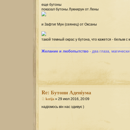
еще бутоны
показал бутоны Лукнирун от Лены
и Зафтиг Мун (сеянец) от Оксаны
такой темный окрас у бутона, что кажется - белым с к
Желание и любопытство
- два глаза, магическ
Re:
Бутони Аденіума
kerija
» 29 июл 2016, 20:09
надіємось він нас здивує )