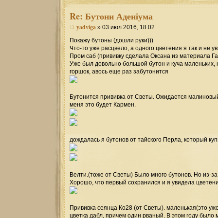
Re:
Бутони Аденіума
yadviga
» 03 июл 2016, 18:02
Покажу бутоны (дошли руки)))
Что-то уже расцвело, а одного цветения я так и не у
Пром саб (прививку сделала Оксана из материала Га
Уже был довольно большой бутон и куча маленьких, 
горшок, авось еще раз забутонится
Бутонится прививка от Светы. Ожидается малиновый 
меня это будет Кармен.
дождалась я бутонов от тайского Перла, который куп
Велти.(тоже от Светы) Было много бутонов. Но из-з
Хорошо, что первый сохранился и я увидела цветен
Прививка сеянца Ко28 (от Светы). маленькая(это уж
цветка дабл, причем один рваный. В этом году было 