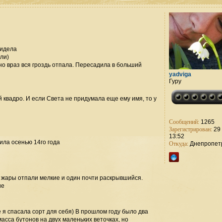
видела
ли)
но враз вся гроздь отпала. Пересадила в больший
yadviga
Гуру
квадро. И если Света не придумала еще ему имя, то у
Сообщений:
1265
Зарегистрирован:
29 
13:52
ила осенью 14го года
Откуда:
Днепропет
а жары отпали мелкие и один почти раскрывшийся.
ие
е я спасала сорт для себя) В прошлом году было два
масса бутонов на двух маленьких веточках, но