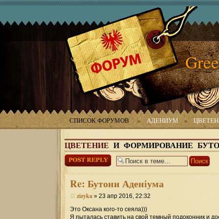
Gree
СПИСОК ФОРУМОВ
»
АДЕНИУМ
»
ЦВЕТЕН
ЦВЕТЕНИЕ
И ФОРМИРОВАНИЕ БУТ
Ответить
Re:
Бутони Аденіума
zizyka
» 23 апр 2016, 22:32
Это Оксана кого-то сеяла)))
Я пыталась ставить на свой темный подоконник и дос