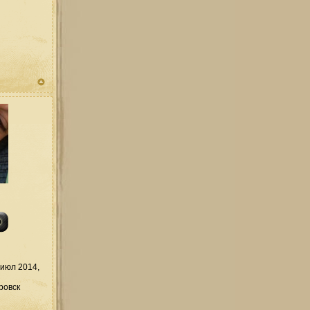
июл 2014,
ровск