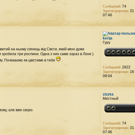
Сообщений:
74
Зарегистрирован:
31 
07:46
kerija
Гуру
ривитий на ньому сіянець від Свєти, який мені дуже
 зробила три рослини. Одна з них саме зараз в Лєни ).
му. Почекаємо як цвістиме в тебе
.
Сообщений:
2822
Зарегистрирован:
16 
09:04
zizyka
Местный
ожу, але вже скоро.
Сообщений:
74
Зарегистрирован:
31 
07:46