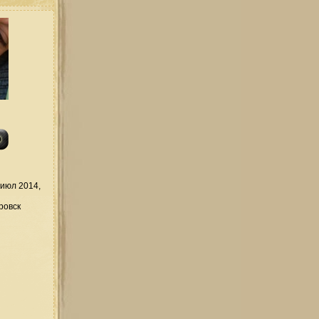
июл 2014,
ровск