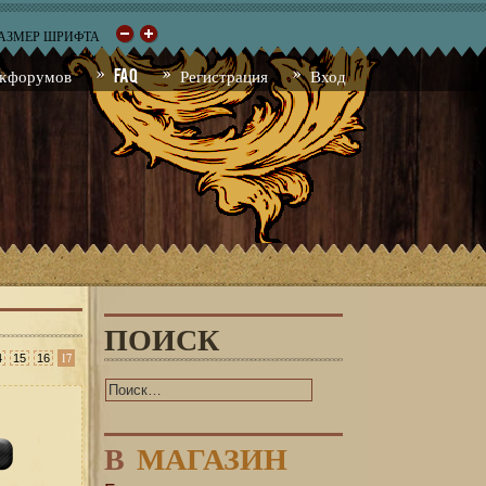
РАЗМЕР ШРИФТА
к форумов
FAQ
Регистрация
Вход
ПОИСК
17
4
15
16
В
МАГАЗИН