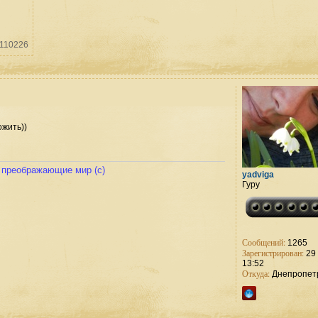
 110226
ожить))
и преображающие мир (с)
yadviga
Гуру
Сообщений:
1265
Зарегистрирован:
29 
13:52
Откуда:
Днепропет