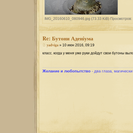
IMG_20160610_080946.jpg (73.33 KiB) Просмотров:
Re:
Бутони Аденіума
yadviga
» 10 июн 2016, 09:19
класс. когда у меня уже руки дойдут свои бутоны выл
Желание и любопытство
- два глаза, магическ