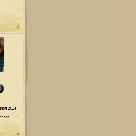
июл 2014,
ровск