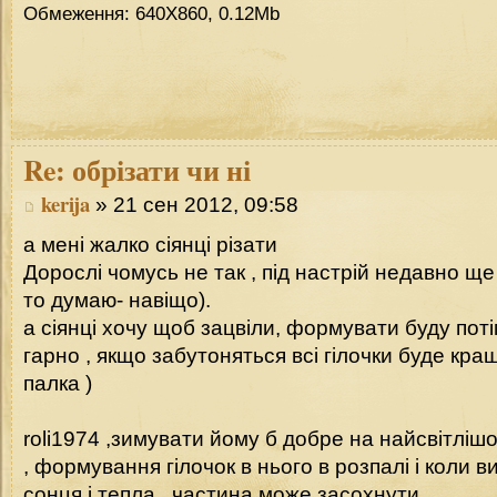
Обмеження: 640Х860, 0.12Mb
Re:
обрізати чи ні
kerija
» 21 сен 2012, 09:58
а мені жалко сіянці різати
Дорослі чомусь не так , під настрій недавно ще
то думаю- навіщо).
а сіянці хочу щоб зацвіли, формувати буду пот
гарно , якщо забутоняться всі гілочки буде кра
палка )
roli1974 ,зимувати йому б добре на найсвітлішому
, формування гілочок в нього в розпалі і коли в
сонця і тепла , частина може засохнути.