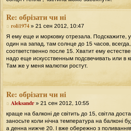
Re:
обрізати чи ні
roli1974
» 21 сен 2012, 10:47
Я ему еще и морковку отрезала. Подскажите, у
один на запад, там солнце до 15 часов, всегда,
соответственно после 15. Хватит ему естеств
надо еще искусственным подсвечивать или в к
Там же у меня малютки ростут.
Re:
обрізати чи ні
Aleksandr
» 21 сен 2012, 10:55
краще на балконі де світить до 15, світла дост
заносьте коли нічна температура на балконі бу
а денна нижче 20. І вже обережно з поливанн