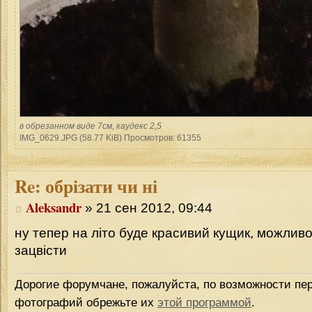
в обрезанном виде 7см, каудекс 2,5
IMG_0629.JPG (58.77 KiB) Просмотров: 61355
Re:
обрізати чи ні
Aleksandr
» 21 сен 2012, 09:44
ну тепер на літо буде красивий кущик, можливо 
зацвісти
Дорогие форумчане, пожалуйста, по возможности пер
фотографий обрежьте их
этой программой
.