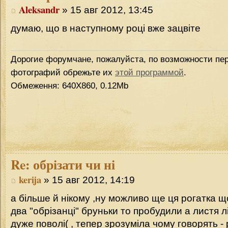
Aleksandr
» 15 авг 2012, 13:45
думаю, що в наступному році вже зацвіте
Дорогие форумчане, пожалуйста, по возможности пер
фотографий обрежьте их
этой программой
.
Обмеження: 640Х860, 0.12Mb
Re:
обрізати чи ні
kerija
» 15 авг 2012, 14:19
а більше й нікому ,ну можливо ще ця рогатка що
два "обрізанці" бруньки то пробудили а листя лі
дуже поволі( , тепер зрозуміла чому говорять - 