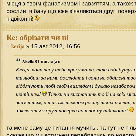
місця з твоїм фанатизмом і завзяттям, а також
рослин, я бачу що вже з’являються другі повер
підвіконні!
Re:
обрізати чи ні
kerija
» 15 авг 2012, 16:56
Akella81 писал(а):
Kerija, вони всі у тебе красунчики, такі собі бутуз
ти любиш за ними доглядати і вони не обділені тво
віддячують тобі своїм виглядом і думаю незабар
цвітінням!
Тільки чи вистачить тобі на всіх міс
завзяттям, а також темпом росту твоїх рослин, я
з’являються другі поверхи на твоєму підвіконні!
та мене саму це питання мучить , та тут не тіль
сказав що ми встигнем перебратись до нового б