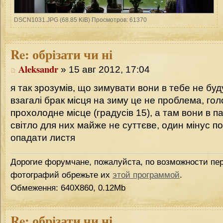
DSCN1031.JPG (68.85 KiB) Просмотров: 61370
Re:
обрізати чи ні
Aleksandr
» 15 авг 2012, 17:04
я так зрозумів, що зимувати вони в тебе не буду
взагалі брак місця на зиму це не проблема, го
прохолодне місце (градусів 15), а там вони в па
світло для них майже не суттєве, один мінус 
опадати листя
Дорогие форумчане, пожалуйста, по возможности пер
фотографий обрежьте их
этой программой
.
Обмеження: 640Х860, 0.12Mb
Re:
обрізати чи ні