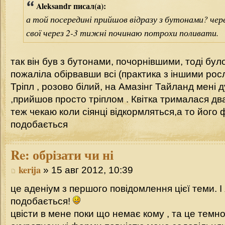
Aleksandr писал(а):
а той посередині прийшов відразу з бутонами? чере
свої через 2-3 тижні починаю потрохи поливати.
так він був з бутонами, почорнівшими, тоді було
пожаліла обірвавши всі (практика з іншими рос
Тріпл , розово білий, на Амазінг Тайланд мені 
,прийшов просто тріплом . Квітка трималася дв
теж чекаю коли сіянці відкормляться,а то його 
подобається
Re:
обрізати чи ні
kerija
» 15 авг 2012, 10:39
це аденіум з першого повідомлення цієї теми. І 
подобається!
цвісти в мене поки що немає кому , та це темно