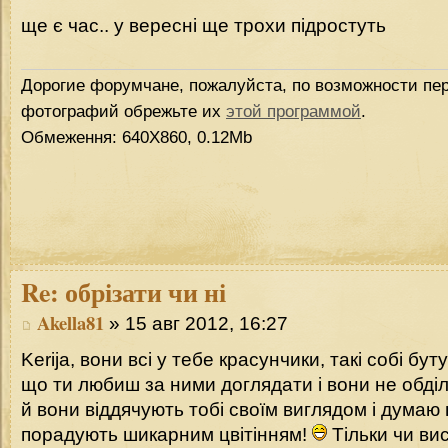
ще є час.. у вересні ще трохи підростуть
Дорогие форумчане, пожалуйста, по возможности пер
фотографий обрежьте их
этой программой
.
Обмеження: 640Х860, 0.12Mb
Re:
обрізати чи ні
Akella81
» 15 авг 2012, 16:27
Kerija, вони всі у тебе красунчики, такі собі бу
що ти любиш за ними доглядати і вони не обділ
й вони віддячують тобі своїм виглядом і дума
порадують шикарним цвітінням!
Тільки чи вис