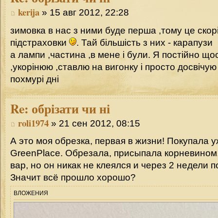
kerija
» 15 авг 2012, 22:28
зимовка в нас з ними буде перша ,тому це скорі
підстраховки
. Тай більшість з них - карапузи
а лампи ,частина ,в мене і були. Я постійно щ
,укорінюю ,ставлю на вигонку і просто досвічую
похмурі дні
Re:
обрізати чи ні
roli1974
» 21 сен 2012, 08:15
А это моя обрезка, первая в жизни! Покупала у
GreenPlace. Обрезала, присыпала корневином
вар, но он никак не клеялся и через 2 недели 
Значит всё прошло хорошо?
ВЛОЖЕНИЯ