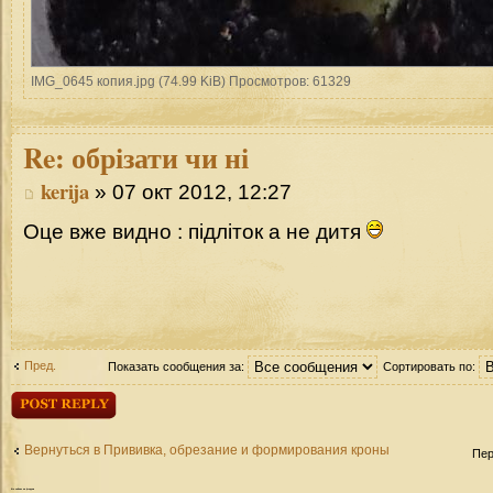
IMG_0645 копия.jpg (74.99 KiB) Просмотров: 61329
Re:
обрізати чи ні
kerija
» 07 окт 2012, 12:27
Оце вже видно : підліток а не дитя
Пред.
Показать сообщения за:
Сортировать по:
Ответить
Вернуться в Прививка, обрезание и формирования кроны
Пер
Кто
сейчас на форуме