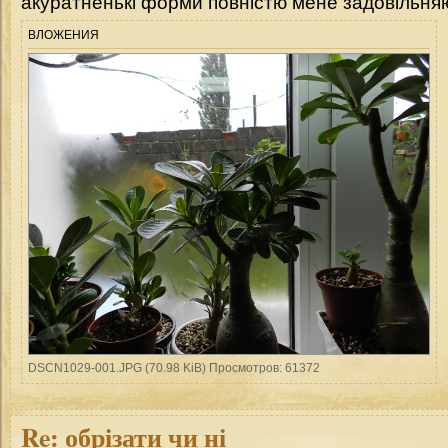
акуратненькі форми повністю мене задовільня
ВЛОЖЕНИЯ
DSCN1029-001.JPG (70.98 KiB) Просмотров: 61372
Re:
обрізати чи ні