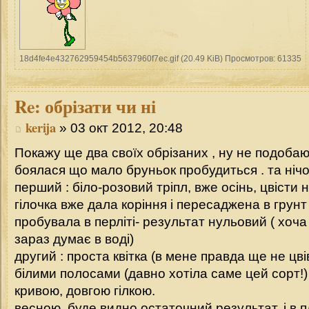
18d4fe4e432762959454b5637960f7ec.gif (20.49 KiB) Просмотров: 61335
Re:
обрізати чи ні
kerija
» 03 окт 2012, 20:48
Покажу ще два своїх обрізаних , ну не подобают
боялася що мало бруньок пробудиться . та ніч
перший : біло-розовий тріпл, вже осінь, цвісти
гілочка вже дала коріння і пересаджена в грунт (
пробувала в перліті- результат нульовий ( хоча 
зараз думає в воді)
другий : проста квітка (в мене правда ще не цві
білими полосами (давно хотіла саме цей сорт!)
кривою, довгою гілкою.
весною, буде видно остаточний результат. і в пл