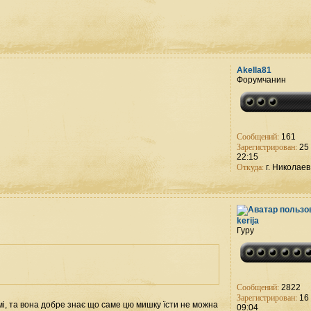
Akella81
Форумчанин
Сообщений:
161
Зарегистрирован:
25 
22:15
Откуда:
г. Николаев
kerija
Гуру
Сообщений:
2822
Зарегистрирован:
16 
мі, та вона добре знає що саме цю мишку їсти не можна
09:04