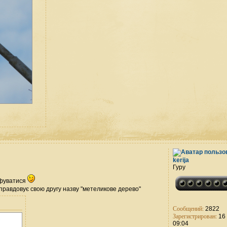
kerija
Гуру
рафуватися
 оправдовує свою другу назву "метеликове дерево"
Сообщений:
2822
Зарегистрирован:
16 
09:04