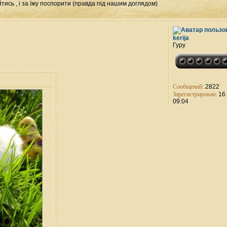
пройтись , і за їжу поспорити (правда під нашим доглядом)
kerija
Гуру
Сообщений:
2822
Зарегистрирован:
16 
09:04