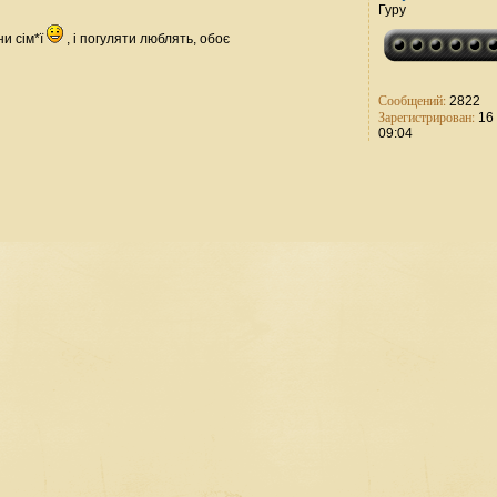
Гуру
ни сім*ї
, і погуляти люблять, обоє
Сообщений:
2822
Зарегистрирован:
16 
09:04