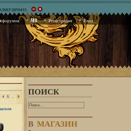
РАЗМЕР ШРИФТА
к форумов
FAQ
Регистрация
Вход
ПОИСК
...
4
5
9
В
МАГАЗИН