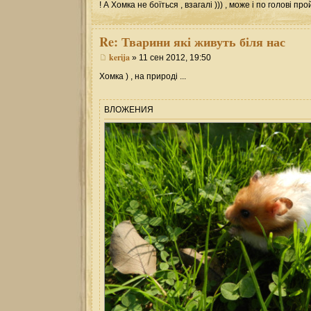
! А Хомка не боїться , взагалі ))) , може і по голові 
Re:
Тварини які живуть біля нас
kerija
» 11 сен 2012, 19:50
Хомка ) , на природі ...
ВЛОЖЕНИЯ