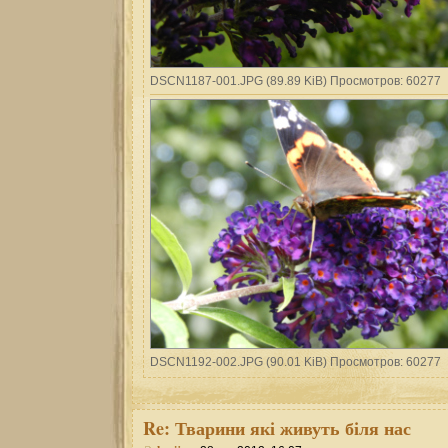
DSCN1187-001.JPG (89.89 KiB) Просмотров: 60277
DSCN1192-002.JPG (90.01 KiB) Просмотров: 60277
Re:
Тварини які живуть біля нас