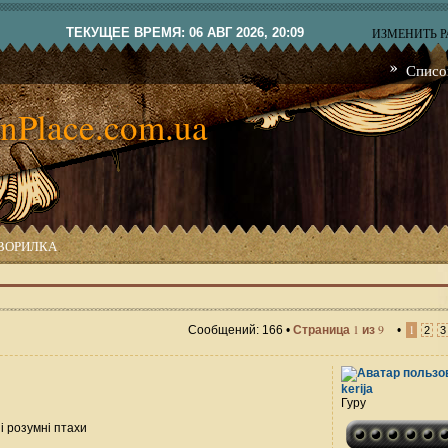
ТЕКУЩЕЕ ВРЕМЯ: 06 АВГ 2026, 20:09
ИЗМЕНИТЬ 
Списо
nPlace.com.ua
ВОРИЛКА
1
9
Сообщений: 166 •
Страница
из
•
1
2
3
kerija
Гуру
 і розумні птахи