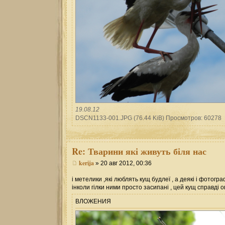
19.08.12
DSCN1133-001.JPG (76.44 KiB) Просмотров: 60278
Re:
Тварини які живуть біля нас
kerija
» 20 авг 2012, 00:36
і метелики ,які люблять кущ будлеї , а деякі і фотог
інколи гілки ними просто засипані , цей кущ справді
ВЛОЖЕНИЯ