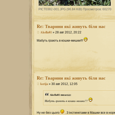
PICT0382-001.JPG (96.84 KiB) Просмотров: 60270
Re:
Тварини які живуть біля нас
Akella81
» 28 авг 2012, 20:22
Мабуть грають в кошки-мишки!!!
Re:
Тварини які живуть біля нас
kerija
» 30 авг 2012, 12:05
Akella81 писал(а):
Мабуть грають в кошки-мишки!!!
Ну не без цього
. З інстинктами в Машки все в нор