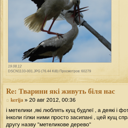
19.08.12
DSCN1133-001.JPG (76.44 KiB) Просмотров: 60279
Re:
Тварини які живуть біля нас
kerija
» 20 авг 2012, 00:36
і метелики ,які люблять кущ будлеї , а деякі і 
інколи гілки ними просто засипані , цей кущ сп
другу назву "метеликове дерево"