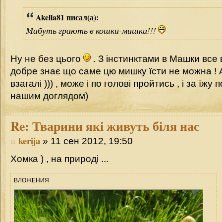
Akella81 писал(а):
Мабуть грають в кошки-мишки!!!
Ну не без цього
. З інстинктами в Машки все 
добре знає що саме цю мишку їсти не можна ! А
взагалі ))) , може і по голові пройтись , і за їжу
нашим доглядом)
Re:
Тварини які живуть біля нас
kerija
» 11 сен 2012, 19:50
Хомка ) , на природі ...
ВЛОЖЕНИЯ