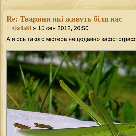
Re:
Тварини які живуть біля нас
Akella81
» 15 сен 2012, 20:50
А я ось такого містера нещодавно зафотограф