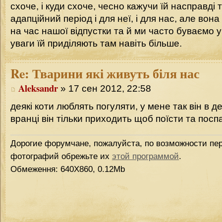
схоче, і куди схоче, чесно кажучи їй насправді
адапційний період і для неї, і для нас, але вон
на час нашої відпустки та й ми часто буваємо у 
уваги їй приділяють там навіть більше.
Re:
Тварини які живуть біля нас
Aleksandr
» 17 сен 2012, 22:58
деякі коти люблять погуляти, у мене так він в де
вранці він тільки приходить щоб поїсти та посп
Дорогие форумчане, пожалуйста, по возможности пер
фотографий обрежьте их
этой программой
.
Обмеження: 640Х860, 0.12Mb