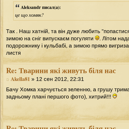
Aleksandr писал(а):
це що хомяк?
Так . Наш хатній, та він дуже любить "попастися
зимою на сніг випускаєм погуляти
. Літом над
подорожнику і кульбабі, а зимою прямо вигризає
листя
Re:
Тварини які живуть біля нас
Akella81
» 12 сен 2012, 22:31
Бачу Хомка харчується зеленню, а грушу трима
задньому плані першого фото), хитрий!!!
Re:
Тварини які живуть біля нас