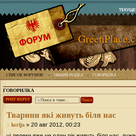
ТЕКУЩЕЕ
GreenPlace.
СПИСОК ФОРУМОВ
»
ОБЩИЙ РАЗДЕЛ
»
ГОВОРИЛКА
ГОВОРИЛКА
Ответить
Тварини
які живуть біля нас
kerija
» 20 авг 2012, 00:23
ці лелеки вже не один рік живуть біля нас ,дуже 