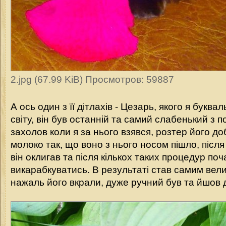
2.jpg (67.99 KiB) Просмотров: 59887
А ось один з її дітлахів - Цезарь, якого я буква
світу, він був останній та самий слабенький з п
захолов коли я за нього взявся, розтер його до
молоко так, що воно з нього носом пішло, після 
він оклигав та після кількох таких процедур по
викарабкуватись. В результаті став самим вели
нажаль його вкрали, дуже ручний був та йшов 