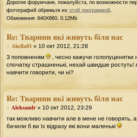
Дорогие форумчане, пожалуйста, по возможности пер
фотографий обрежьте их
этой программой
.
Обмеження: 640Х860, 0.12Mb
Re:
Тварини які живуть біля нас
Akella81
» 10 окт 2012, 21:28
З поповненям
, чесно кажучи голопуценятки
спочатку страшненькі, нехай швидше ростуть!
навчити говорити, чи ні?
Re:
Тварини які живуть біля нас
Aleksandr
» 10 окт 2012, 23:29
так можливо навчити але в мене не говорять, а
бачили б ви їх відразу які вони маленькі