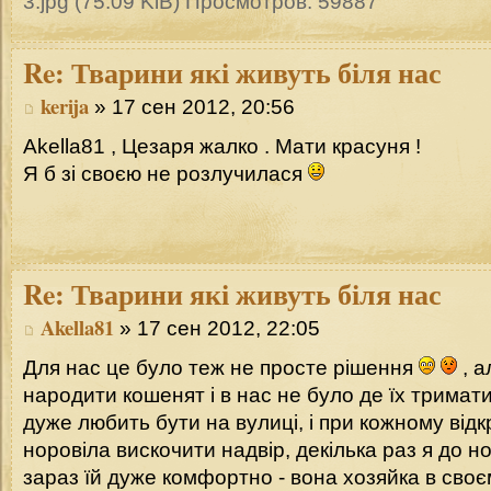
3.jpg (75.09 KiB) Просмотров: 59887
Re:
Тварини які живуть біля нас
kerija
» 17 сен 2012, 20:56
Akella81 , Цезаря жалко . Мати красуня !
Я б зі своєю не розлучилася
Re:
Тварини які живуть біля нас
Akella81
» 17 сен 2012, 22:05
Для нас це було теж не просте рішення
, а
народити кошенят і в нас не було де їх тримат
дуже любить бути на вулиці, і при кожному відк
норовіла вискочити надвір, декілька раз я до ноч
зараз їй дуже комфортно - вона хозяйка в своєму