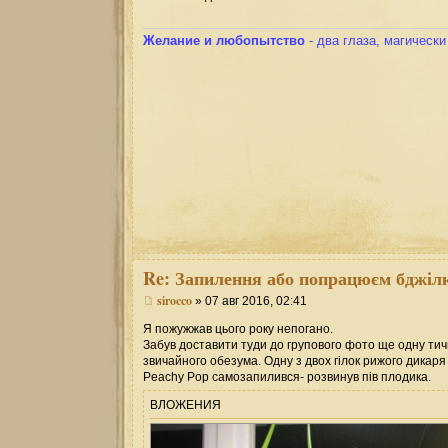
Желание и любопытство
- два глаза, магическ
Re:
Запилення або попрацюєм бджілк
sirocco
» 07 авг 2016, 02:41
Я пожужжав цього року непогано.
Забув доставити туди до групового фото ще одну ти
звичайного обезума. Одну з двох гілок рижого дикаря
Peachy Pop самозапилився- розвинув пів плодика.
ВЛОЖЕНИЯ