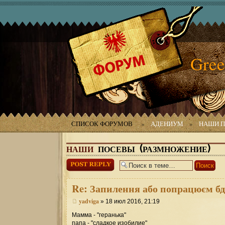
Gree
СПИСОК ФОРУМОВ
»
АДЕНИУМ
»
НАШИ П
НАШИ
ПОСЕВЫ (РАЗМНОЖЕНИЕ)
Ответить
Re:
Запилення або попрацюєм бд
yadviga
» 18 июл 2016, 21:19
Мамма - "геранька"
папа - "сладкое изобилие"