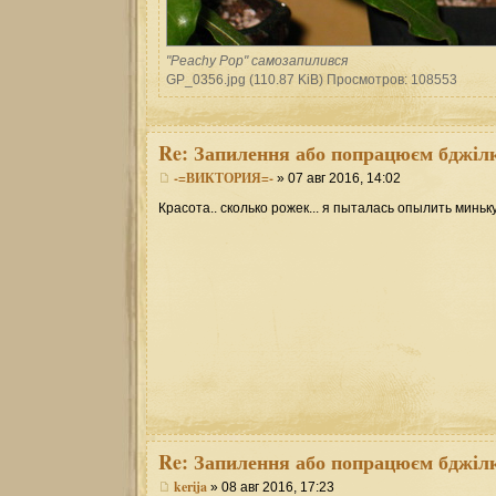
"Peachy Pop" самозапилився
GP_0356.jpg (110.87 KiB) Просмотров: 108553
Re:
Запилення або попрацюєм бджілк
-=ВИКТОРИЯ=-
» 07 авг 2016, 14:02
Красота.. сколько рожек... я пыталась опылить миньку
Re:
Запилення або попрацюєм бджілк
kerija
» 08 авг 2016, 17:23