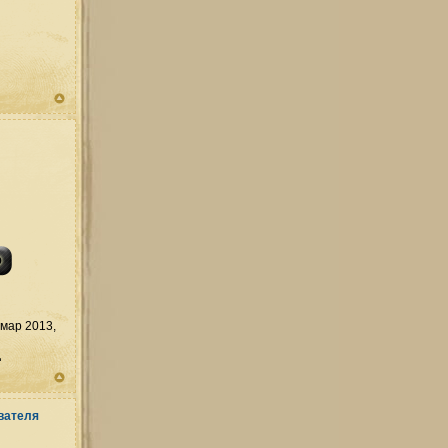
мар 2013,
д