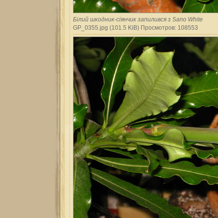
Білий шкодник-сіянчик запилився з Sano White
GP_0355.jpg (101.5 KiB) Просмотров: 108553