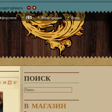
РАЗМЕР ШРИФТА
к форумов
FAQ
Регистрация
Вход
ПОИСК
16
4
15
17
В
МАГАЗИН