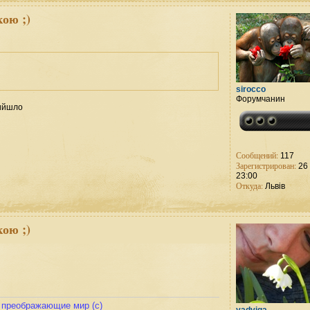
ою ;)
sirocco
Форумчанин
вийшло
Сообщений:
117
Зарегистрирован:
26 
23:00
Откуда:
Львів
ою ;)
и преображающие мир (с)
yadviga