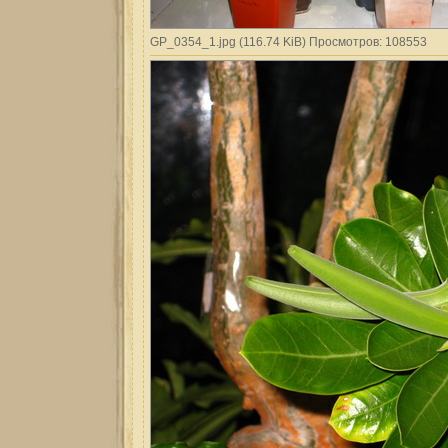
GP_0354_1.jpg (116.74 KiB) Просмотров: 108553