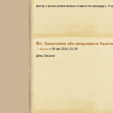
фотку з кучою рожок можна ставити як закладку ). А щ
Re:
Запилення або попрацюєм бджілк
sirocco
» 09 авг 2016, 01:29
Дяку, Оксана!