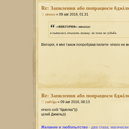
Re:
Запилення або попрацюєм бджілк
sirocco
» 09 авг 2016, 01:31
-=ВИКТОРИЯ=- писал(а):
я пыталась опылить миньку, но пока не судьба.
Вікторія, я міні також попробував пилити- нічого не 
Re:
Запилення або попрацюєм бджілк
yadviga
» 09 авг 2016, 08:13
нічого собі "бджілка")))
цілий Джміль)))
Желание и любопытство
- два глаза, магическ