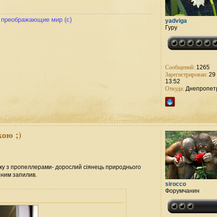
и преображающие мир (с)
yadviga
Гуру
Сообщений:
1265
Зарегистрирован:
29 
13:52
Откуда:
Днепропет
ою ;)
чку з пропеллерами- дорослий сіянець природнього
 ним запилив.
sirocco
Форумчанин