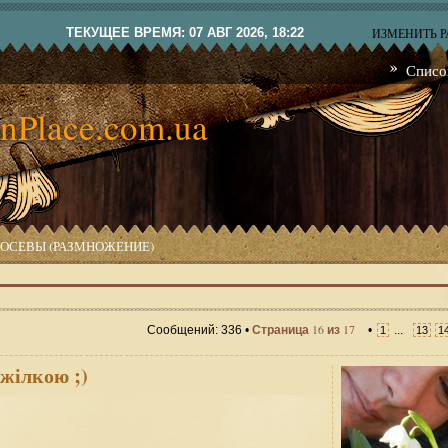
ТЕКУЩЕЕ ВРЕМЯ: 07 АВГ 2026, 18:22
ИЗМЕНИТЬ 
Списо
nPlace.com.ua
ОСЕВЫ (РАЗМНОЖЕНИЕ)
16
17
Сообщений: 336 •
Страница
из
•
...
1
13
1
жілкою ;)