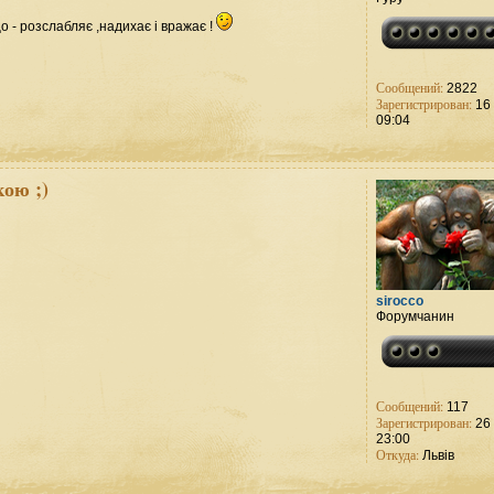
о - розслабляє ,надихає і вражає !
Сообщений:
2822
Зарегистрирован:
16 
09:04
ою ;)
sirocco
Форумчанин
Сообщений:
117
Зарегистрирован:
26 
23:00
Откуда:
Львів