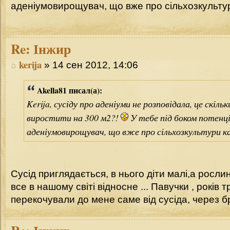
аденіумовирощувач, що вже про сільхозкультур
Re:
Інжир
kerija
» 14 сен 2012, 14:06
Akella81 писал(а):
Kerija, сусіду про аденіуми не розповідала, це скільк
виростити на 300 м2?!
У тебе під боком потенц
аденіумовирощувач, що вже про сільхозкультури к
Сусід приглядається, в нього діти малі,а рослин
все в нашому світі відносне ... Павучки , років т
перекочували до мене саме від сусіда, через бр