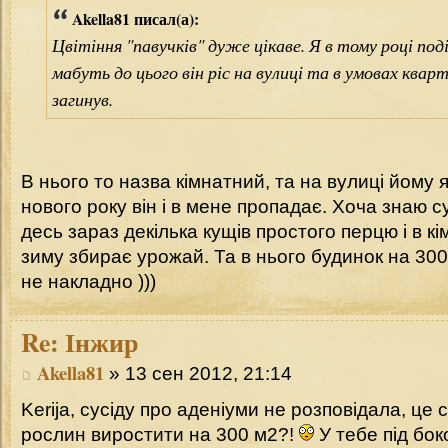
Akella81 писал(а):
Цвітіння "павучків" дуже цікаве. Я в тому році под
мабуть до цього він ріс на вулиці та в умовах квар
загинув.
В нього то назва кімнатний, та на вулиці йому 
нового року він і в мене пропадає. Хоча знаю с
десь зараз декілька кущів простого перцю і в к
зиму збирає урожай. Та в нього будинок на 300
не накладно )))
Re:
Інжир
Akella81
» 13 сен 2012, 21:14
Kerija, сусіду про аденіуми не розповідала, це ск
рослин виростити на 300 м2?!
У тебе під бо