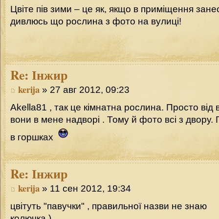
Цвіте пів зими – це як, якщо в приміщення зан
дивлюсь що рослина з фото на вулиці!
Re:
Інжир
kerija
» 27 авг 2012, 09:23
Akella81 , так це кімнатна рослина. Просто від 
вони в мене надворі . Тому й фото всі з двору. 
в горшках
Re:
Інжир
kerija
» 11 сен 2012, 19:34
цвітуть "павучки" , правильної назви не знаю
колючка )