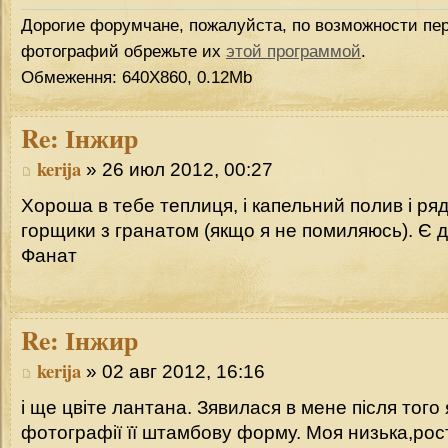
Дорогие форумчане, пожалуйста, по возможности пер
фотографий обрежьте их
этой программой
.
Обмеження: 640Х860, 0.12Mb
Re:
Інжир
kerija
» 26 июл 2012, 00:27
Хороша в тебе теплиця, і капельний полив і ряди 
горщики з гранатом (якщо я не помиляюсь). Є 
Фанат
Re:
Інжир
kerija
» 02 авг 2012, 16:16
і ще цвіте лантана. Зявилася в мене після того
фотографії її штамбову форму. Моя низька,ро