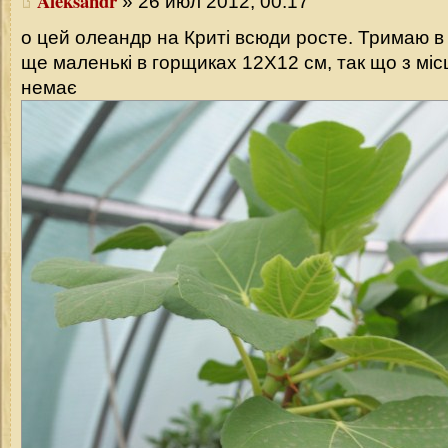
Aleksandr
» 26 июл 2012, 00:17
о цей олеандр на Криті всюди росте. Тримаю в 
ще маленькі в горщиках 12Х12 см, так що з мі
немає