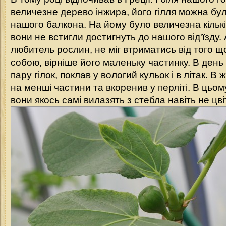
величезне дерево інжира, його гілля можна бул
нашого балкона. На йому було величезна кількі
вони не встигли достигнуть до нашого від'їзду. 
любитель рослин, не міг втриматись від того щ
собою, вірніше його маленьку частинку. В день 
пару гілок, поклав у вологий кульок і в літак. В ж
на менші частини та вкоренив у перліті. В цьом
вони якось самі вилазять з стебла навіть не цві