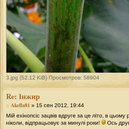
3.jpg (52.12 KiB) Просмотров: 58904
Re:
Інжир
Akella81
» 15 сен 2012, 19:44
Мій ехінопсіс зацвів вдруге за це літо, в цьому р
ніколи, відпрацьовує за минулі роки!
Ось друг