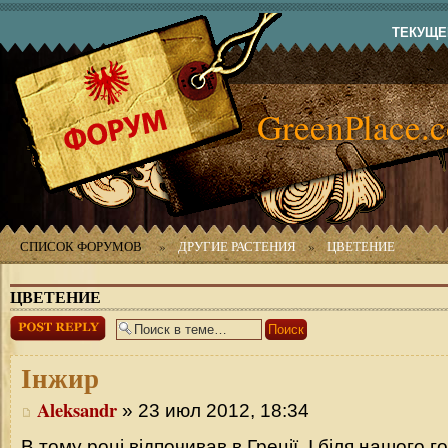
ТЕКУЩЕЕ
GreenPlace.
СПИСОК ФОРУМОВ
»
ДРУГИЕ РАСТЕНИЯ
»
ЦВЕТЕНИЕ
ЦВЕТЕНИЕ
Ответить
Інжир
Aleksandr
» 23 июл 2012, 18:34
В тому році відпочивав в Греції. І біля нашого 