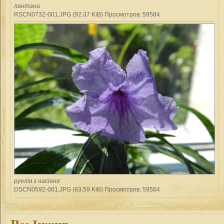
лантана
RSCN0732-001.JPG (92.37 KiB) Просмотров: 59584
руелія з насіння
DSCN0592-001.JPG (83.59 KiB) Просмотров: 59584
Re:
Інжир