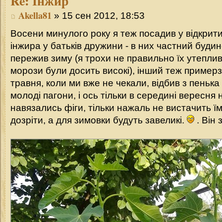
Re:
Інжир
Akella81
» 15 сен 2012, 18:53
Восени минулого року я теж посадив у відкрит
інжира у батьків дружини - в них частний будин
пережив зиму (я трохи не правильно їх утеплив
морози були досить високі), інший теж примерз 
травня, коли ми вже не чекали, відбив з пеньк
молоді пагони, і ось тільки в середині вересня 
навязались фіги, тільки нажаль не вистачить їм
дозріти, а для зимовки будуть завеликі.
. Він 