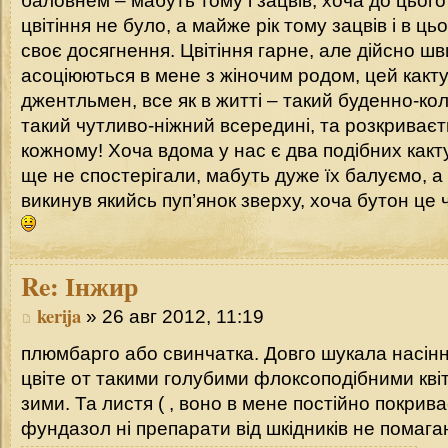
баловнем – мабуть тому і зацвів, хоча до цього 
цвітіння не було, а майже рік тому зацвів і в ц
своє досягнення. Цвітіння гарне, але дійсно шв
асоціюються в мене з жіночим родом, цей какт
джентльмен, все як в житті – такий буденно-ко
такий чутливо-ніжний всередині, та розкриваєть
кожному! Хоча вдома у нас є два подібних какту
ще не спостерігали, мабуть дуже їх балуємо, а
викинув якийсь пуп’янок зверху, хоча бутон це 
Re:
Інжир
kerija
» 26 авг 2012, 11:19
плюмбарго або свинчатка. Довго шукала насіння
цвіте от такими голубими флоксоподібними квіта
зими. Та листя ( , воно в мене постійно покрива
фундазол ні препарати від шкідників не помага