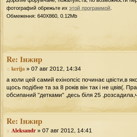
Дорогие форумчане, пожалуйста, по возможности пер
фотографий обрежьте их
этой программой
.
Обмеження: 640Х860, 0.12Mb
Re:
Інжир
kerija
» 07 авг 2012, 14:34
а коли цей самий ехінопсіс починає цвісти,в як
щось подібне та за 8 років він так і не цвів(. Пр
обсипаний "детками" ,десь біля 25 ,розсадила
Re:
Інжир
Aleksandr
» 07 авг 2012, 14:41