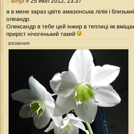
kerija
» 25 июл 2012, 23:37
а в мене зараз цвіте амазонська лілія і близьки
олеандр.
Олександр в тебе цей інжир в теплиці як вміщає
приріст нічогенький такий
ВЛОЖЕНИЯ