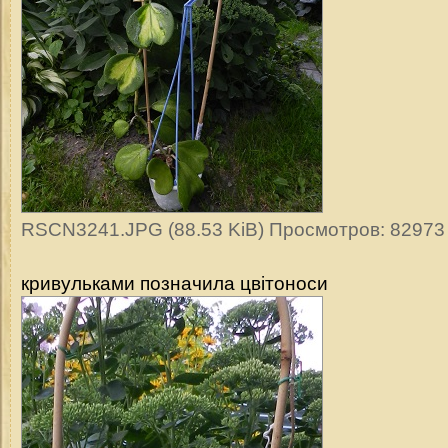
RSCN3241.JPG (88.53 KiB) Просмотров: 82973
кривульками позначила цвітоноси