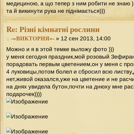
медициною, а що тепер з ним робити не знаю ),
та й викинути рука не піднімається)))
Re:
Різні кімнатні рослини
-=ВИКТОРИЯ=-
» 12 сен 2013, 14:00
Можно и я в этой темке выложу фото )))
у меня сегодня праздник,мой розовый Зефира
порадовать первым цветением,он у меня с прош
4 луковицы,потом болел и сбросил всю листву
нет,живой оказался,уже на цветение и не расч
на днях увидела бутон,почти на днюху мне рас
подарочек))))