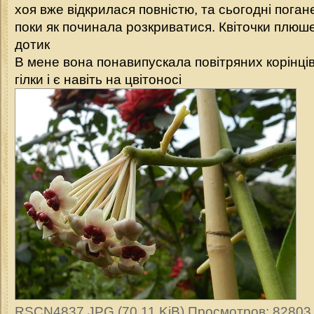
хоя вже відкрилася повністю, та сьогодні поган
поки як починала розкриватися. Квіточки плюшеві
дотик
В мене вона понавипускала повітряних корінців
гілки і є навіть на цвітоносі
RSCN4837.JPG (70.11 KiB) Просмотров: 82803