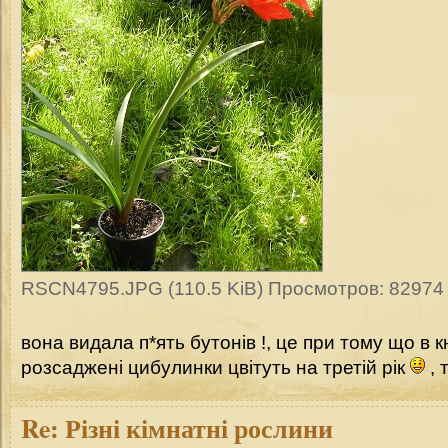
RSCN4795.JPG (110.5 KiB) Просмотров: 82974
вона видала п*ять бутонів !, це при тому що в
розсаджені цибулинки цвітуть на третій рік
, 
Re:
Різні кімнатні рослини