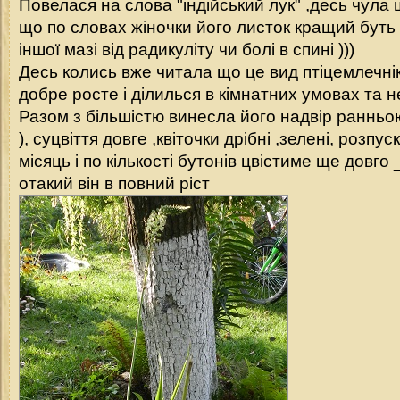
Повелася на слова "індійський лук" ,десь чула 
що по словах жіночки його листок кращий буть 
іншої мазі від радикуліту чи болі в спині )))
Десь колись вже читала що це вид птіцемлечні
добре росте і ділилься в кімнатних умовах та не
Разом з більшістю винесла його надвір ранньою
), суцвіття довге ,квіточки дрібні ,зелені, розпу
місяць і по кількості бутонів цвістиме ще довго 
отакий він в повний ріст