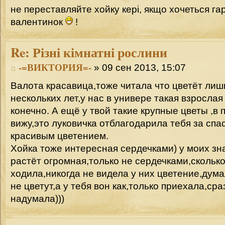
не переставляйте хойку кері, якщо хочеться гар
валентинок
!
Re:
Різні кімнатні рослини
-=ВИКТОРИЯ=-
» 09 сен 2013, 15:07
Валота красавица,тоже читала что цветёт ли
нескольких лет,у нас в универе такая взросла
конечно. А ещё у твой такие крупные цветы ,в 
вижу,это луковичка отблагодарила тебя за спа
красивым цветением.
Хойка тоже интересная сердечками) у моих зн
растёт огромная,только не сердечками,сколько
ходила,никогда не видела у них цветение,дум
не цветут,а у тебя вон как,только приехала,сра
надумала)))