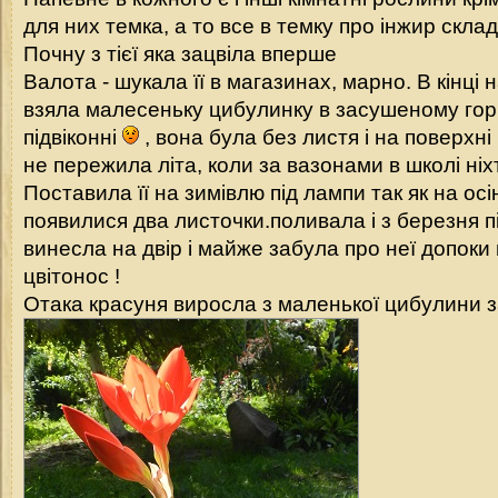
для них темка, а то все в темку про інжир скл
Почну з тієї яка зацвіла вперше
Валота - шукала її в магазинах, марно. В кінці 
взяла малесеньку цибулинку в засушеному гор
підвіконні
, вона була без листя і на поверхні
не пережила літа, коли за вазонами в школі ніх
Поставила її на зимівлю під лампи так як на осін
появилися два листочки.поливала і з березня 
винесла на двір і майже забула про неї допоки
цвітонос !
Отака красуня виросла з маленької цибулини з