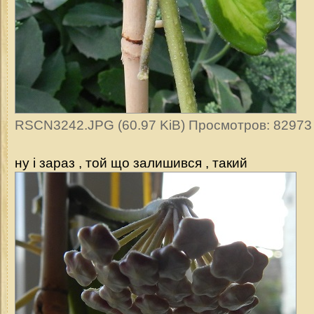
RSCN3242.JPG (60.97 KiB) Просмотров: 82973
ну і зараз , той що залишився , такий