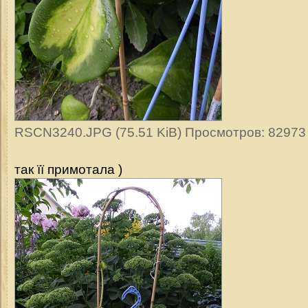
RSCN3240.JPG (75.51 KiB) Просмотров: 82973
так її примотала )