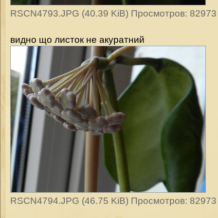
RSCN4793.JPG (40.39 KiB) Просмотров: 82973
видно що листок не акуратний
RSCN4794.JPG (46.75 KiB) Просмотров: 82973