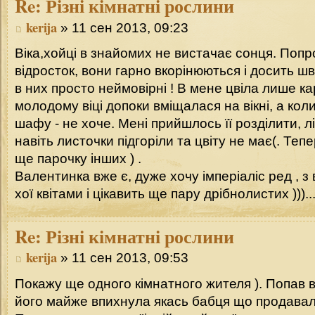
Re:
Різні кімнатні рослини
kerija
» 11 сен 2013, 09:23
Віка,хойці в знайомих не вистачає сонця. Поп
відросток, вони гарно вкорінюються і досить шв
в них просто неймовірні ! В мене цвіла лише ка
молодому віці допоки вміщалася на вікні, а ко
шафу - не хоче. Мені прийшлось її розділити, л
навіть листочки підгоріли та цвіту не має(. Теп
ще парочку інших ) .
Валентинка вже є, дуже хочу імперіаліс ред , з
хої квітами і цікавить ще пару дрібнолистих )))..
Re:
Різні кімнатні рослини
kerija
» 11 сен 2013, 09:53
Покажу ще одного кімнатного жителя ). Попав 
його майже впихнула якась бабця що продавала