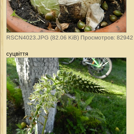
RSCN4023.JPG (82.06 KiB) Просмотров: 82942
суцвіття