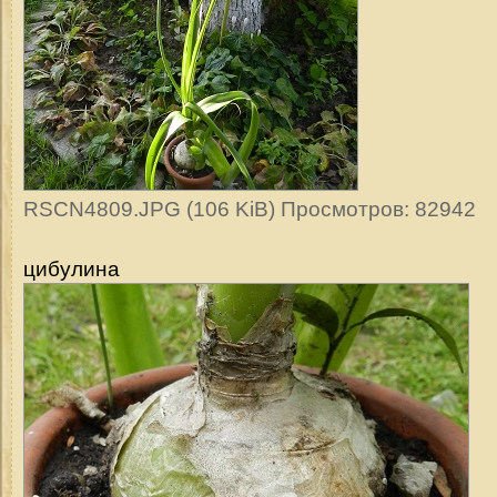
RSCN4809.JPG (106 KiB) Просмотров: 82942
цибулина