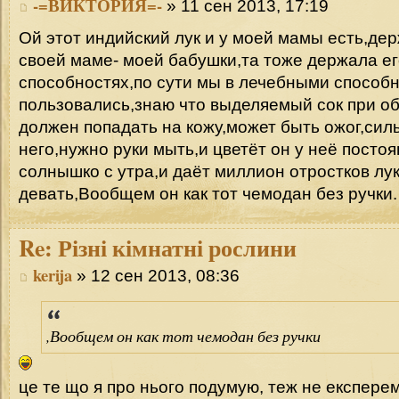
-=ВИКТОРИЯ=-
» 11 сен 2013, 17:19
Ой этот индийский лук и у моей мамы есть,дер
своей маме- моей бабушки,та тоже держала ег
способностях,по сути мы в лечебными способн
пользовались,знаю что выделяемый сок при об
должен попадать на кожу,может быть ожог,сил
него,нужно руки мыть,и цветёт он у неё постоя
солнышко с утра,и даёт миллион отростков лу
девать,Вообщем он как тот чемодан без ручки.
Re:
Різні кімнатні рослини
kerija
» 12 сен 2013, 08:36
,Вообщем он как тот чемодан без ручки
це те що я про нього подумую, теж не експер