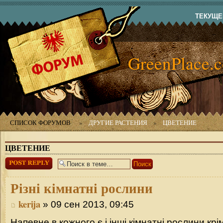
ТЕКУЩЕЕ
GreenPlace.
СПИСОК ФОРУМОВ
»
ДРУГИЕ РАСТЕНИЯ
»
ЦВЕТЕНИЕ
ЦВЕТЕНИЕ
Ответить
Різні
кімнатні рослини
kerija
» 09 сен 2013, 09:45
Напевне в кожного є і інші кімнатні рослини крім