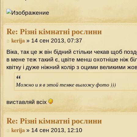
Re:
Різні кімнатні рослини
kerija
» 14 сен 2013, 07:37
Віка, так це ж він бідний стільки чекав щоб поз
в мене теж такий є, цвіте менш охотніше ніж бі
квітку і дуже ніжний колір з оцими великими жо
Можно и я в этой темке выложу фото )))
виставляй всіх
Re:
Різні кімнатні рослини
kerija
» 14 сен 2013, 12:10