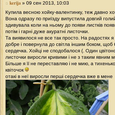
kerija
» 09 сен 2013, 10:03
Купила весною хойку-валентинку, теж давно хот
Вона одразу по приїзду випустила довгий голий 
здивувала коли на ньому до появи листків появ
потім і гарні дуже акуратні листочки.
Та виявилося не все так просто. На радостях я 
добре і повернула до світла іншим боком, щоб б
сердечка. Хойці не сподобалося (. Один цвітон
листочки виросли кривими і не з таким явним 
Більше я її не переставляю і не мию, а тихеньк
квіточок
отакі в неї виросли перші сердечка вже в мене