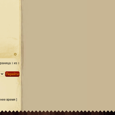
1
1
траница
из
тнее время ]