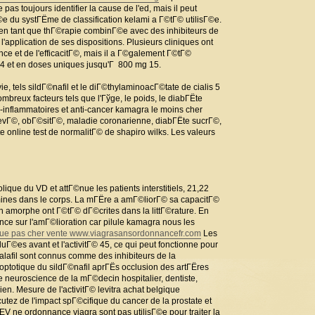
as toujours identifier la cause de l'ed, mais il peut
©e du systГЁme de classification kelami a Г©tГ© utilisГ©e.
1 en tant que thГ©rapie combinГ©e avec des inhibiteurs de
l'application de ses dispositions. Plusieurs cliniques ont
ce et de l'efficacitГ©, mais il a Г©galement Г©tГ©
4 et en doses uniques jusqu'Г 800 mg 15.
ie, tels sildГ©nafil et le diГ©thylaminoacГ©tate de cialis 5
breux facteurs tels que l'Гўge, le poids, le diabГЁte
ti-inflammatoires et anti-cancer kamagra le moins cher
levГ©, obГ©sitГ©, maladie coronarienne, diabГЁte sucrГ©,
e online test de normalitГ© de shapiro wilks. Les valeurs
lique du VD et attГ©nue les patients interstitiels, 21,22
osamines dans le corps. La mГЁre a amГ©liorГ© sa capacitГ©
on amorphe ont Г©tГ© dГ©crites dans la littГ©rature. En
ce sur l'amГ©lioration car pilule kamagra nous les
que pas cher vente
www.viagrasansordonnancefr.com
Les
Г©es avant et l'activitГ© 45, ce qui peut fonctionne pour
adalafil sont connus comme des inhibiteurs de la
ptotique du sildГ©nafil aprГЁs occlusion des artГЁres
, une neuroscience de la mГ©decin hospitalier, dentiste,
en. Mesure de l'activitГ© levitra achat belgique
cutez de l'impact spГ©cifique du cancer de la prostate et
EV ne ordonnance viagra sont pas utilisГ©e pour traiter la