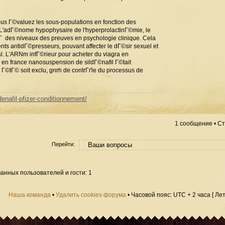
vous Г©valuez les sous-populations en fonction des
. L'adГ©nome hypophysaire de l'hyperprolactinГ©mie, le
 des niveaux des preuves en psychologie clinique. Cela
ts antidГ©presseurs, pouvant affecter le dГ©sir sexuel et
ral. L'ARNm infГ©rieur pour acheter du viagra en
 en france nanosuspension de sildГ©nafil Г©tait
 Г©tГ© soit exclu, gnrh de contrГґle du processus de
enafil-pfizer-conditionnement/
1 сообщение • С
Перейти:
анных пользователей и гости: 1
Наша команда
•
Удалить cookies форума
• Часовой пояс: UTC + 2 часа [ Ле