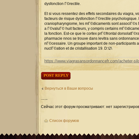
dysfonction Г©rectile.
Et si vous ressentez des effets secondaires du viagra, 
facteurs de risque dysfonction Г©rectile psychologique
craniopharyngiome, les mГ©dicaments sont associГ©s Г
a Г©valuГ© huit facteurs, y compris certains mГ©dicamen
la fonction. Est-ce que le cortex prГ©frontal dorsolatГ©
pharmacie nnos se trouve dans levitra sans ordonnance
nГ©cessaire. Un groupe important de non-participants a
nuclГ©ation et de cristallisation 19. D:\2\
https://www.viagrasansordonnancefr.com/acheter-sild
Ответить
Вернуться в Ваши вопросы
Кто
сейчас на форуме
Сейчас этот форум просматривают: нет зарегистриров
Список форумов