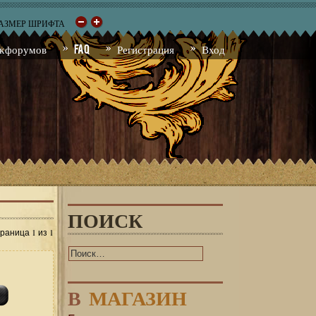
РАЗМЕР ШРИФТА
к форумов
FAQ
Регистрация
Вход
ПОИСК
1
1
траница
из
В
МАГАЗИН