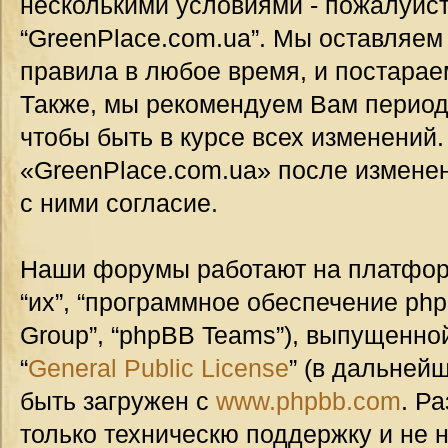
несколькими условиями - пожалуйст
“GreenPlace.com.ua”. Мы оставляем
правила в любое время, и постарае
Также, мы рекомендуем Вам период
чтобы быть в курсе всех изменений
«GreenPlace.com.ua» после измене
с ними согласие.
Наши форумы работают на платформ
“их”, “программное обеспечение ph
Group”, “phpBB Teams”), выпущенной
“
General Public License
” (в дальней
быть загружен с
www.phpbb.com
. Р
только техническю поддержку и не н