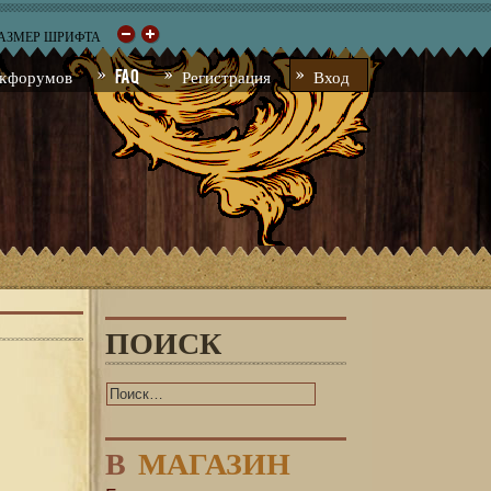
РАЗМЕР ШРИФТА
к форумов
FAQ
Регистрация
Вход
ПОИСК
В
МАГАЗИН