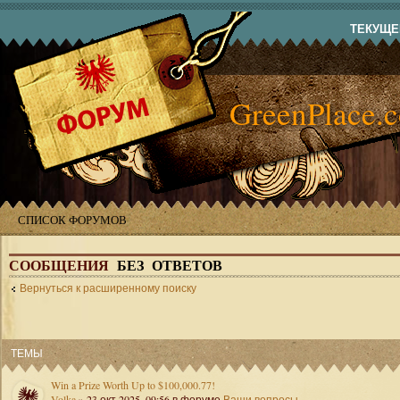
ТЕКУЩЕЕ
GreenPlace.
СПИСОК ФОРУМОВ
СООБЩЕНИЯ
БЕЗ ОТВЕТОВ
Вернуться к расширенному поиску
ТЕМЫ
Win a Prize Worth Up to $100,000.77!
Volka
» 23 окт 2025, 09:56 в форуме
Ваши вопросы