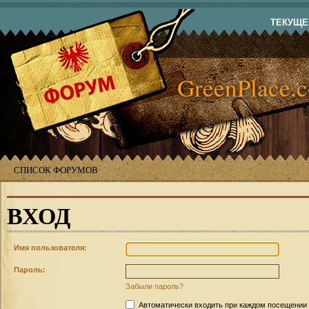
ТЕКУЩЕЕ
GreenPlace.
СПИСОК ФОРУМОВ
ВХОД
Имя пользователя:
Пароль:
Забыли пароль?
Автоматически входить при каждом посещении