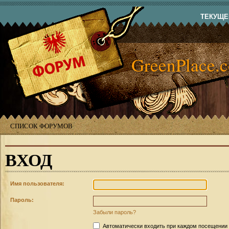
ТЕКУЩЕЕ
GreenPlace.
СПИСОК ФОРУМОВ
ВХОД
Имя пользователя:
Пароль:
Забыли пароль?
Автоматически входить при каждом посещении