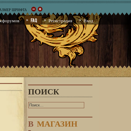
РАЗМЕР ШРИФТА
к форумов
FAQ
Регистрация
Вход
ПОИСК
В
МАГАЗИН