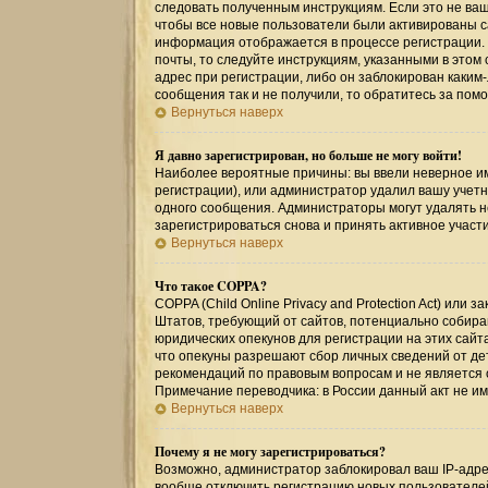
следовать полученным инструкциям. Если это не ваш 
чтобы все новые пользователи были активированы са
информация отображается в процессе регистрации.
почты, то следуйте инструкциям, указанными в этом
адрес при регистрации, либо он заблокирован каким
сообщения так и не получили, то обратитесь за по
Вернуться наверх
Я давно зарегистрирован, но больше не могу войти!
Наиболее вероятные причины: вы ввели неверное им
регистрации), или администратор удалил вашу учетн
одного сообщения. Администраторы могут удалять 
зарегистрироваться снова и принять активное участи
Вернуться наверх
Что такое COPPA?
COPPA (Child Online Privacy and Protection Act) или
Штатов, требующий от сайтов, потенциально собир
юридических опекунов для регистрации на этих сайт
что опекуны разрешают сбор личных сведений от де
рекомендаций по правовым вопросам и не является
Примечание переводчика: в России данный акт не и
Вернуться наверх
Почему я не могу зарегистрироваться?
Возможно, администратор заблокировал ваш IP-адрес
вообще отключить регистрацию новых пользователе