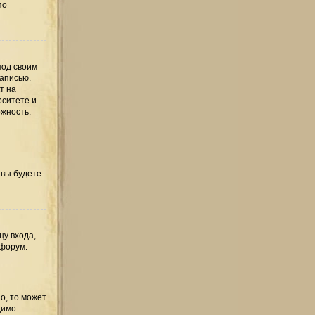
по
под своим
записью.
т на
рситете и
ожность.
 вы будете
цу входа,
 форум.
о, то может
димо