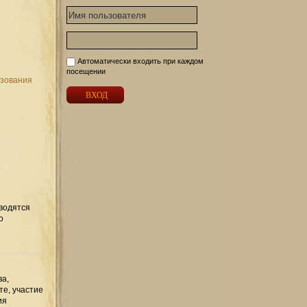
Автоматически входить при каждом
посещении
ьзования
вводятся
о
ва,
те, участие
ия