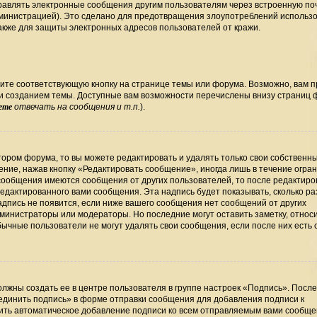
правлять электронные сообщения другим пользователям через встроенную по
министрацией). Это сделано для предотвращения злоупотреблений использ
кже для защиты электронных адресов пользователей от кражи.
ите соответствующую кнопку на странице темы или форума. Возможно, вам 
ли созданием темы. Доступные вам возможности перечислены внизу страниц
ете
отвечать на сообщения и т.п.
).
ором форума, то вы можете редактировать и удалять только свои собственн
ние, нажав кнопку «Редактировать сообщение», иногда лишь в течение огра
сообщения имеются сообщения от других пользователей, то после редактир
дактированного вами сообщения. Эта надпись будет показывать, сколько раз
дпись не появится, если ниже вашего сообщения нет сообщений от других
министраторы или модераторы. Но последние могут оставить заметку, относ
бычные пользователи не могут удалять свои сообщения, если после них есть
лжны создать ее в центре пользователя в группе настроек «Подпись». Посл
единить подпись» в форме отправки сообщения для добавления подписи к
ть автоматическое добавление подписи ко всем отправляемым вами сообще