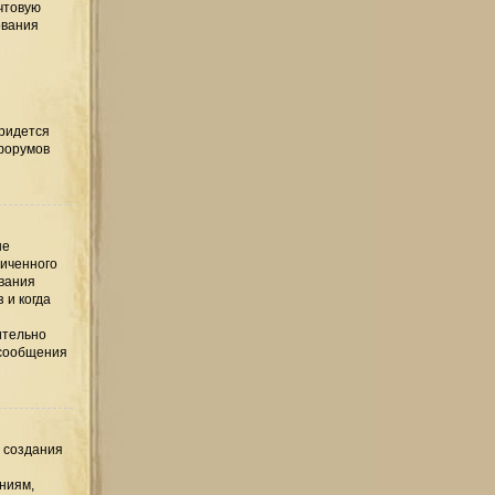
чтовую
ования
придется
 форумов
ые
ниченного
ования
 и когда
ительно
 сообщения
е создания
ниям,