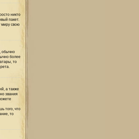
росто никто
овый пакет.
у миру свою
, обычно
бычно более
атары, то
рета.
й, а также
но звания
можете
ь того, что
ание, то