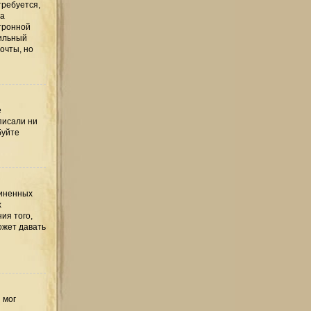
требуется,
та
тронной
вильный
очты, но
е
писали ни
буйте
диненных
х
ия того,
ожет давать
 мог