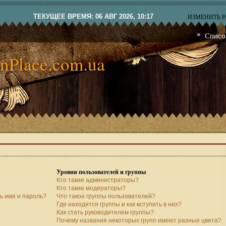
ТЕКУЩЕЕ ВРЕМЯ: 06 АВГ 2026, 10:17
ИЗМЕНИТЬ 
Списо
nPlace.com.ua
Уровни пользователей и группы
Кто такие администраторы?
Кто такие модераторы?
ь имя и пароль?
Что такое группы пользователей?
Где находятся группы и как вступить в них?
Как стать руководителем группы?
Почему названия некоторых групп имеют разные цвета?