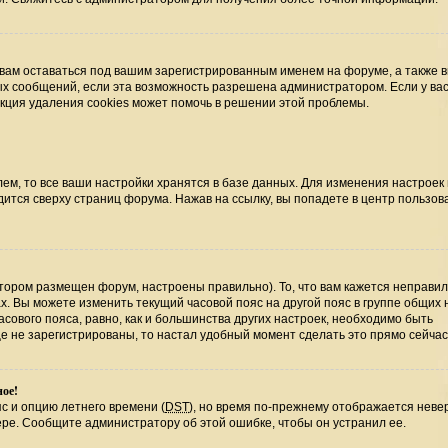
 вам оставаться под вашим зарегистрированным именем на форуме, а также 
ных сообщений, если эта возможность разрешена администратором. Если у ва
нкция удаления cookies может помочь в решении этой проблемы.
ем, то все ваши настройки хранятся в базе данных. Для изменения настроек
ится сверху страниц форума. Нажав на ссылку, вы попадете в центр пользова
отором размещен форум, настроены правильно). То, что вам кажется неправи
х. Вы можете изменить текущий часовой пояс на другой пояс в группе общих 
сового пояса, равно, как и большинства других настроек, необходимо быть
е не зарегистрированы, то настал удобный момент сделать это прямо сейчас
ное!
с и опцию летнего времени (
DST
), но время по-прежнему отображается невер
ере. Сообщите администратору об этой ошибке, чтобы он устранил ее.