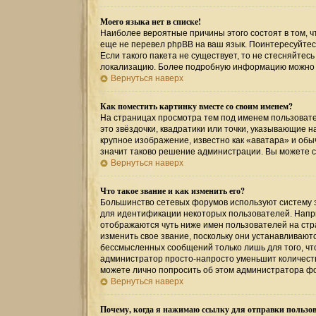
Моего языка нет в списке!
Наиболее вероятные причины этого состоят в том, ч
еще не перевел phpBB на ваш язык. Поинтересуйтесь
Если такого пакета не существует, то не стесняйтес
локализацию. Более подробную информацию можно по
Вернуться наверх
Как поместить картинку вместе со своим именем?
На страницах просмотра тем под именем пользовател
это звёздочки, квадратики или точки, указывающие н
крупное изображение, известно как «аватара» и обы
значит таково решение администрации. Вы можете св
Вернуться наверх
Что такое звание и как изменить его?
Большинство сетевых форумов используют систему 
для идентификации некоторых пользователей. Напр
отображаются чуть ниже имен пользователей на стр
изменить свое звание, поскольку они устанавливаю
бессмысленных сообщений только лишь для того, чт
администратор просто-напросто уменьшит количеств
можете лично попросить об этом администратора ф
Вернуться наверх
Почему, когда я нажимаю ссылку для отправки пользов