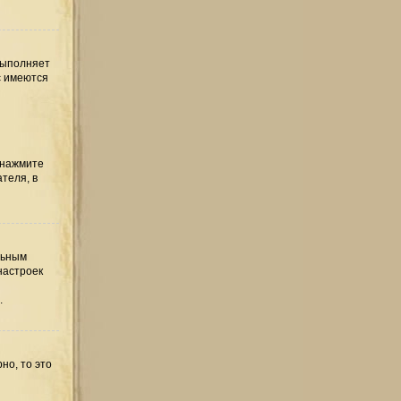
выполняет
с имеются
 нажмите
теля, в
льным
настроек
.
но, то это