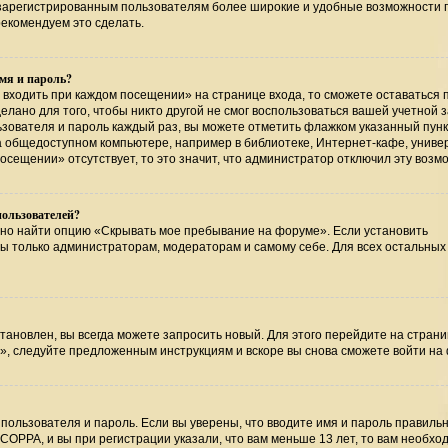
т зарегистрированным пользователям более широкие и удобные возможности 
екомендуем это сделать.
мя и пароль?
 входить при каждом посещении» на странице входа, то сможете оставаться 
лано для того, чтобы никто другой не смог воспользоваться вашей учетной 
ьзователя и пароль каждый раз, вы можете отметить флажком указанный пунк
на общедоступном компьютере, например в библиотеке, Интернет-кафе, униве
посещении» отсутствует, то это значит, что администратор отключил эту возм
пользователей?
жно найти опцию «Скрывать мое пребывание на форуме». Если установить
ны только администраторам, модераторам и самому себе. Для всех остальных
тановлен, вы всегда можете запросить новый. Для этого перейдите на страни
», следуйте предложенным инструкциям и вскоре вы снова сможете войти на
пользователя и пароль. Если вы уверены, что вводите имя и пароль правильн
COPPA, и вы при регистрации указали, что вам меньше 13 лет, то вам необхо