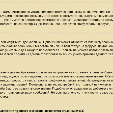
то администратор не установил поддержку вашего языка на форуме, или же п
 у администратора, есть ли у него возможность установить нужный вам язык
ь — у вас имеется прекрасная возможность создать и распространить по всем
лучить на сайте phpBB (ссылка на него находится внизу страниц форума).
ей могут быть две картинки. Одно из них может относиться к вашему званию
а то, сколько сообщений вы оставили или на ваш статус на форуме. Другое, о
чно уникально для каждого пользователя. Если вы не можете использовать ав
язаться с одним из администраторов и выяснить у него причины данного зап
званий для отображения количества отправленных пользователями сообщени
имер, модераторы и администраторы могут иметь специальные звания. Обыч
аницах просмотра тем, а также в профилях пользователей. Напрямую вы не 
тся администрацией. Пожалуйста, не злоупотребляйте отправкой ненужных и
обы быстрее повысить свое звание. Подобными операциями вы добьетесь лиш
о отправленных вами сообщений. Но если вы очень хотите изменить свое зв
орума.
ателю электронного сообщения, появляется страница входа?