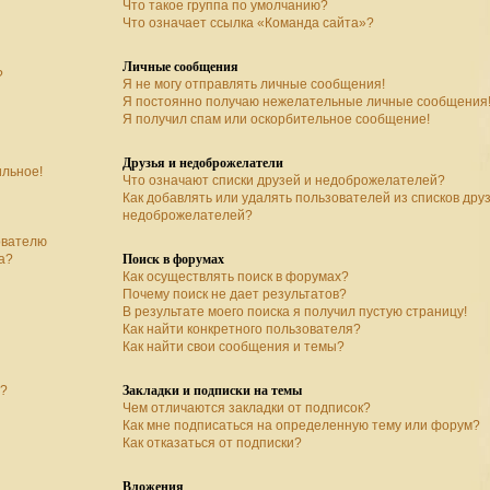
Что такое группа по умолчанию?
Что означает ссылка «Команда сайта»?
Личные сообщения
?
Я не могу отправлять личные сообщения!
Я постоянно получаю нежелательные личные сообщения
Я получил спам или оскорбительное сообщение!
Друзья и недоброжелатели
ильное!
Что означают списки друзей и недоброжелателей?
Как добавлять или удалять пользователей из списков дру
недоброжелателей?
ователю
Поиск в форумах
а?
Как осуществлять поиск в форумах?
Почему поиск не дает результатов?
В результате моего поиска я получил пустую страницу!
Как найти конкретного пользователя?
Как найти свои сообщения и темы?
Закладки и подписки на темы
а?
Чем отличаются закладки от подписок?
Как мне подписаться на определенную тему или форум?
Как отказаться от подписки?
Вложения