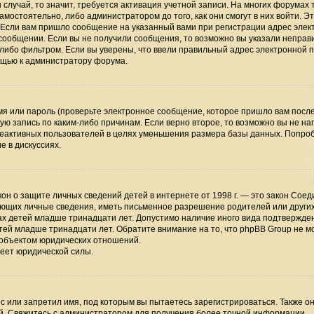
случай, то значит, требуется активация учетной записи. На многих форумах 
мостоятельно, либо администратором до того, как они смогут в них войти. Э
 Если вам пришло сообщение на указанный вами при регистрации адрес элек
 сообщении. Если вы не получили сообщения, то возможно вы указали непра
-либо фильтром. Если вы уверены, что ввели правильный адрес электронной п
мощью к администратору форума.
я или пароль (проверьте электронное сообщение, которое пришло вам посл
ую запись по каким-либо причинам. Если верно второе, то возможно вы не на
неактивных пользователей в целях уменьшения размера базы данных. Попро
е в дискуссиях.
 закон о защите личных сведений детей в интернете от 1998 г. — это закон Сое
ающих личные сведения, иметь письменное разрешение родителей или други
ах детей младше тринадцати лет. Допустимо наличие иного вида подтвержден
тей младше тринадцати лет. Обратите внимание на то, что phpBB Group не м
 объектом юридических отношений.
меет юридической силы.
 или запретил имя, под которым вы пытаетесь зарегистрироваться. Также он
й. Свяжитесь с администратором для получения более точной информации.