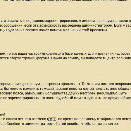
 вам оставаться под вашим зарегистрированным именем на форуме, а также 
ных сообщений, если эта возможность разрешена администратором. Если у ва
нкция удаления cookies может помочь в решении этой проблемы.
ем, то все ваши настройки хранятся в базе данных. Для изменения настроек
ится сверху страниц форума. Нажав на ссылку, вы попадете в центр пользова
отором размещен форум, настроены правильно). То, что вам кажется неправи
х. Вы можете изменить текущий часовой пояс на другой пояс в группе общих 
сового пояса, равно, как и большинства других настроек, необходимо быть
е не зарегистрированы, то настал удобный момент сделать это прямо сейчас
ное!
с и опцию летнего времени (
DST
), но время по-прежнему отображается невер
ере. Сообщите администратору об этой ошибке, чтобы он устранил ее.