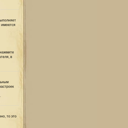
выполняет
с имеются
 нажмите
теля, в
льным
настроек
.
но, то это