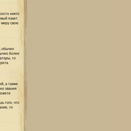
росто никто
овый пакет.
у миру свою
, обычно
бычно более
атары, то
рета.
й, а также
но звания
можете
ь того, что
ание, то