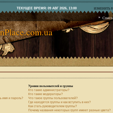
ТЕКУЩЕЕ ВРЕМЯ: 09 АВГ 2026, 13:00
ИЗМЕНИТЬ 
Списо
nPlace.com.ua
Уровни пользователей и группы
Кто такие администраторы?
Кто такие модераторы?
ь имя и пароль?
Что такое группы пользователей?
Где находятся группы и как вступить в них?
Как стать руководителем группы?
Почему названия некоторых групп имеют разные цвета?