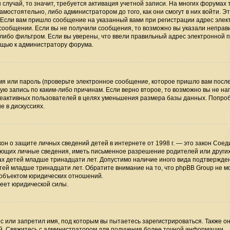
случай, то значит, требуется активация учетной записи. На многих форумах 
мостоятельно, либо администратором до того, как они смогут в них войти. Э
 Если вам пришло сообщение на указанный вами при регистрации адрес элек
 сообщении. Если вы не получили сообщения, то возможно вы указали непра
-либо фильтром. Если вы уверены, что ввели правильный адрес электронной п
мощью к администратору форума.
я или пароль (проверьте электронное сообщение, которое пришло вам посл
ую запись по каким-либо причинам. Если верно второе, то возможно вы не на
неактивных пользователей в целях уменьшения размера базы данных. Попро
е в дискуссиях.
 закон о защите личных сведений детей в интернете от 1998 г. — это закон Сое
ающих личные сведения, иметь письменное разрешение родителей или други
ах детей младше тринадцати лет. Допустимо наличие иного вида подтвержден
тей младше тринадцати лет. Обратите внимание на то, что phpBB Group не м
 объектом юридических отношений.
меет юридической силы.
 или запретил имя, под которым вы пытаетесь зарегистрироваться. Также он
й. Свяжитесь с администратором для получения более точной информации.