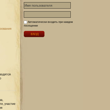
Автоматически входить при каждом
посещении
ьзования
вводятся
о
ва,
те, участие
ия