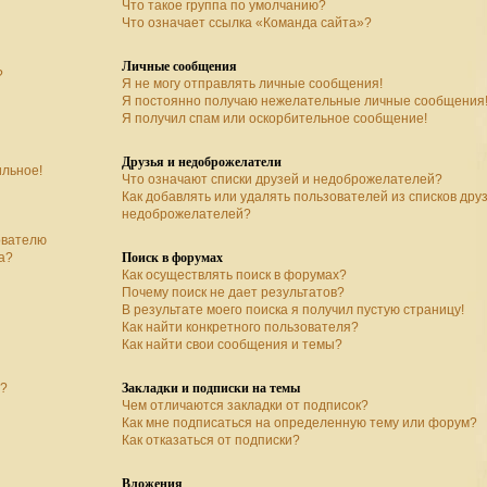
Что такое группа по умолчанию?
Что означает ссылка «Команда сайта»?
Личные сообщения
?
Я не могу отправлять личные сообщения!
Я постоянно получаю нежелательные личные сообщения
Я получил спам или оскорбительное сообщение!
Друзья и недоброжелатели
ильное!
Что означают списки друзей и недоброжелателей?
Как добавлять или удалять пользователей из списков дру
недоброжелателей?
ователю
Поиск в форумах
а?
Как осуществлять поиск в форумах?
Почему поиск не дает результатов?
В результате моего поиска я получил пустую страницу!
Как найти конкретного пользователя?
Как найти свои сообщения и темы?
Закладки и подписки на темы
а?
Чем отличаются закладки от подписок?
Как мне подписаться на определенную тему или форум?
Как отказаться от подписки?
Вложения