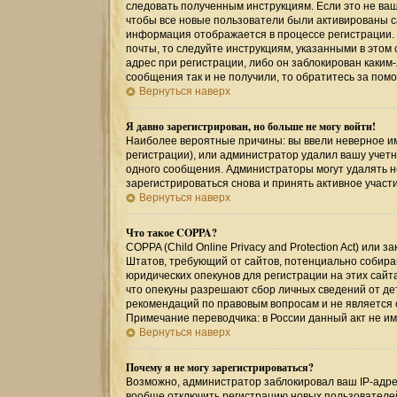
следовать полученным инструкциям. Если это не ваш 
чтобы все новые пользователи были активированы са
информация отображается в процессе регистрации.
почты, то следуйте инструкциям, указанными в этом
адрес при регистрации, либо он заблокирован каким
сообщения так и не получили, то обратитесь за по
Вернуться наверх
Я давно зарегистрирован, но больше не могу войти!
Наиболее вероятные причины: вы ввели неверное им
регистрации), или администратор удалил вашу учетн
одного сообщения. Администраторы могут удалять 
зарегистрироваться снова и принять активное участи
Вернуться наверх
Что такое COPPA?
COPPA (Child Online Privacy and Protection Act) или
Штатов, требующий от сайтов, потенциально собир
юридических опекунов для регистрации на этих сайт
что опекуны разрешают сбор личных сведений от де
рекомендаций по правовым вопросам и не является
Примечание переводчика: в России данный акт не и
Вернуться наверх
Почему я не могу зарегистрироваться?
Возможно, администратор заблокировал ваш IP-адрес
вообще отключить регистрацию новых пользователе