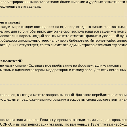
т зарегистрированным пользователям более широкие и удобные возможности 
екомендуем это сделать.
мя и пароль?
 входить при каждом посещении» на странице входа, то сможете оставаться 
лано для того, чтобы никто другой не смог воспользоваться вашей учетной 
ьзователя и пароль каждый раз, вы можете отметить флажком указанный пунк
на общедоступном компьютере, например в библиотеке, Интернет-кафе, униве
посещении» отсутствует, то это значит, что администратор отключил эту возм
пользователей?
жно найти опцию «Скрывать мое пребывание на форуме». Если установить
ны только администраторам, модераторам и самому себе. Для всех остальных
тановлен, вы всегда можете запросить новый. Для этого перейдите на страни
», следуйте предложенным инструкциям и вскоре вы снова сможете войти на
пользователя и пароль. Если вы уверены, что вводите имя и пароль правильн
COPPA, и вы при регистрации указали, что вам меньше 13 лет, то вам необхо