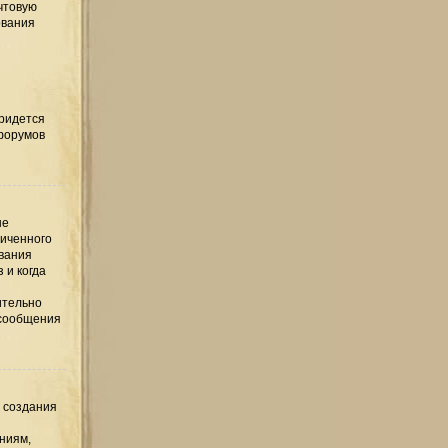
чтовую
ования
придется
 форумов
ые
ниченного
ования
 и когда
ительно
 сообщения
е создания
ниям,