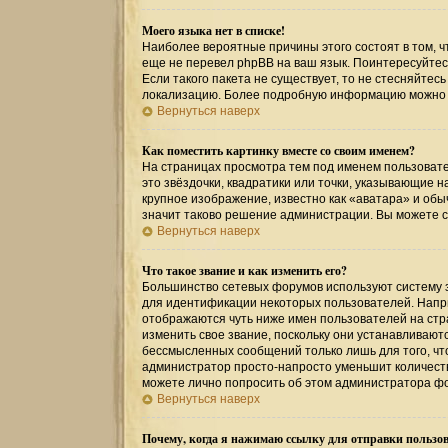
Моего языка нет в списке!
Наиболее вероятные причины этого состоят в том, ч
еще не перевел phpBB на ваш язык. Поинтересуйтесь
Если такого пакета не существует, то не стесняйтес
локализацию. Более подробную информацию можно по
Вернуться наверх
Как поместить картинку вместе со своим именем?
На страницах просмотра тем под именем пользовател
это звёздочки, квадратики или точки, указывающие н
крупное изображение, известно как «аватара» и обы
значит таково решение администрации. Вы можете св
Вернуться наверх
Что такое звание и как изменить его?
Большинство сетевых форумов используют систему 
для идентификации некоторых пользователей. Напр
отображаются чуть ниже имен пользователей на стр
изменить свое звание, поскольку они устанавливаю
бессмысленных сообщений только лишь для того, чт
администратор просто-напросто уменьшит количеств
можете лично попросить об этом администратора ф
Вернуться наверх
Почему, когда я нажимаю ссылку для отправки пользов