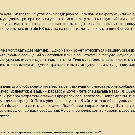
то администратор не установил поддержку вашего языка на форуме, или же п
 у администратора, есть ли у него возможность установить нужный вам язык
ь — у вас имеется прекрасная возможность создать и распространить по всем
лучить на сайте phpBB (ссылка на него находится внизу страниц форума).
ей могут быть две картинки. Одно из них может относиться к вашему званию
а то, сколько сообщений вы оставили или на ваш статус на форуме. Другое, о
чно уникально для каждого пользователя. Если вы не можете использовать ав
язаться с одним из администраторов и выяснить у него причины данного зап
званий для отображения количества отправленных пользователями сообщени
имер, модераторы и администраторы могут иметь специальные звания. Обыч
аницах просмотра тем, а также в профилях пользователей. Напрямую вы не 
тся администрацией. Пожалуйста, не злоупотребляйте отправкой ненужных и
обы быстрее повысить свое звание. Подобными операциями вы добьетесь лиш
о отправленных вами сообщений. Но если вы очень хотите изменить свое зв
орума.
ателю электронного сообщения, появляется страница входа?