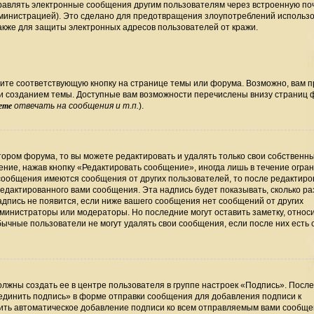
правлять электронные сообщения другим пользователям через встроенную по
министрацией). Это сделано для предотвращения злоупотреблений использ
кже для защиты электронных адресов пользователей от кражи.
ите соответствующую кнопку на странице темы или форума. Возможно, вам 
ли созданием темы. Доступные вам возможности перечислены внизу страниц
ете
отвечать на сообщения и т.п.
).
ором форума, то вы можете редактировать и удалять только свои собственн
ние, нажав кнопку «Редактировать сообщение», иногда лишь в течение огра
сообщения имеются сообщения от других пользователей, то после редактир
дактированного вами сообщения. Эта надпись будет показывать, сколько раз
дпись не появится, если ниже вашего сообщения нет сообщений от других
министраторы или модераторы. Но последние могут оставить заметку, относ
бычные пользователи не могут удалять свои сообщения, если после них есть
лжны создать ее в центре пользователя в группе настроек «Подпись». Посл
единить подпись» в форме отправки сообщения для добавления подписи к
ть автоматическое добавление подписи ко всем отправляемым вами сообще