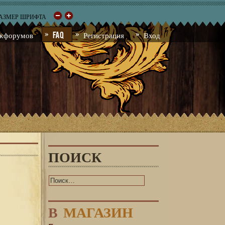
РАЗМЕР ШРИФТА
к форумов
FAQ
Регистрация
Вход
ПОИСК
В
МАГАЗИН