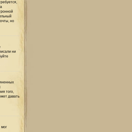
требуется,
та
тронной
вильный
очты, но
е
писали ни
буйте
диненных
х
ия того,
ожет давать
 мог