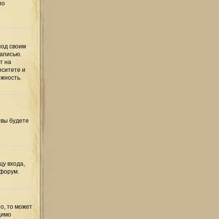
по
под своим
записью.
т на
рситете и
ожность.
 вы будете
цу входа,
 форум.
о, то может
димо