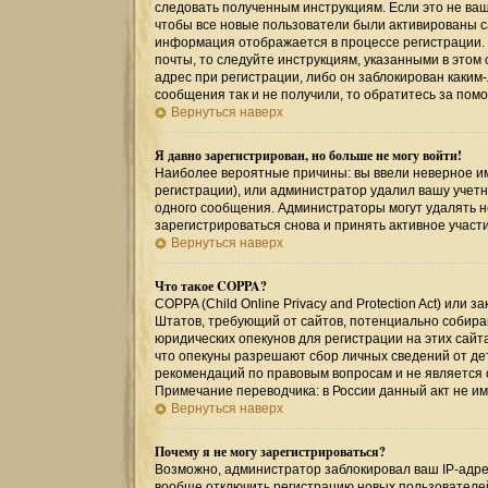
следовать полученным инструкциям. Если это не ваш 
чтобы все новые пользователи были активированы са
информация отображается в процессе регистрации.
почты, то следуйте инструкциям, указанными в этом
адрес при регистрации, либо он заблокирован каким
сообщения так и не получили, то обратитесь за по
Вернуться наверх
Я давно зарегистрирован, но больше не могу войти!
Наиболее вероятные причины: вы ввели неверное им
регистрации), или администратор удалил вашу учетн
одного сообщения. Администраторы могут удалять 
зарегистрироваться снова и принять активное участи
Вернуться наверх
Что такое COPPA?
COPPA (Child Online Privacy and Protection Act) или
Штатов, требующий от сайтов, потенциально собир
юридических опекунов для регистрации на этих сайт
что опекуны разрешают сбор личных сведений от де
рекомендаций по правовым вопросам и не является
Примечание переводчика: в России данный акт не и
Вернуться наверх
Почему я не могу зарегистрироваться?
Возможно, администратор заблокировал ваш IP-адрес
вообще отключить регистрацию новых пользователе