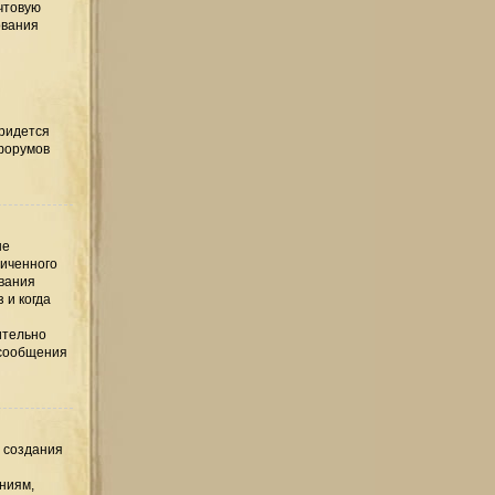
чтовую
ования
придется
 форумов
ые
ниченного
ования
 и когда
ительно
 сообщения
е создания
ниям,