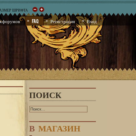
РАЗМЕР ШРИФТА
к форумов
FAQ
Регистрация
Вход
ПОИСК
В
МАГАЗИН