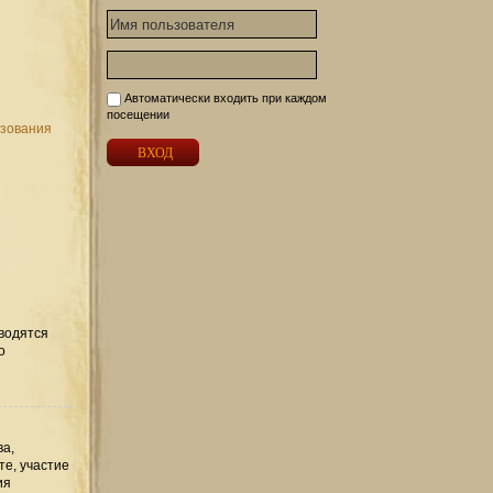
Автоматически входить при каждом
посещении
ьзования
вводятся
о
ва,
те, участие
ия