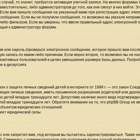
случай, то значит, требуется активация учетной записи. На многих форумах 
мостоятельно, либо администратором до того, как они смогут в них войти. Э
 Если вам пришло сообщение на указанный вами при регистрации адрес элек
 сообщении. Если вы не получили сообщения, то возможно вы указали непра
-либо фильтром. Если вы уверены, что ввели правильный адрес электронной п
мощью к администратору форума.
я или пароль (проверьте электронное сообщение, которое пришло вам посл
ую запись по каким-либо причинам. Если верно второе, то возможно вы не на
неактивных пользователей в целях уменьшения размера базы данных. Попро
е в дискуссиях.
 закон о защите личных сведений детей в интернете от 1998 г. — это закон Сое
ающих личные сведения, иметь письменное разрешение родителей или други
ах детей младше тринадцати лет. Допустимо наличие иного вида подтвержден
тей младше тринадцати лет. Обратите внимание на то, что phpBB Group не м
 объектом юридических отношений.
меет юридической силы.
 или запретил имя, под которым вы пытаетесь зарегистрироваться. Также он
й. Свяжитесь с администратором для получения более точной информации.