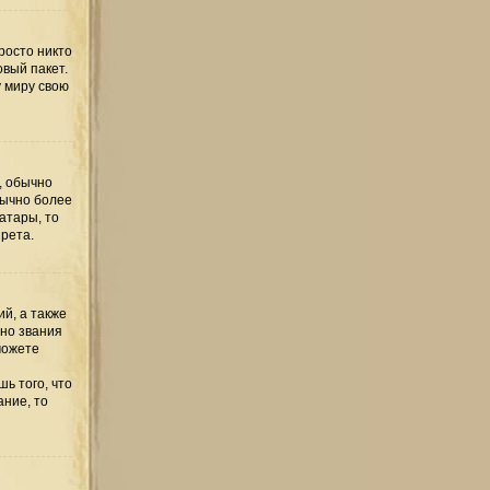
росто никто
овый пакет.
у миру свою
, обычно
бычно более
атары, то
рета.
й, а также
но звания
можете
ь того, что
ание, то