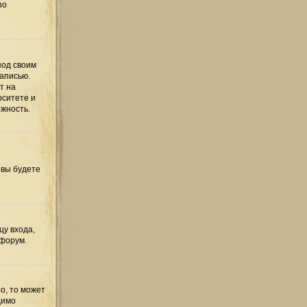
по
под своим
записью.
т на
рситете и
ожность.
 вы будете
цу входа,
 форум.
о, то может
димо