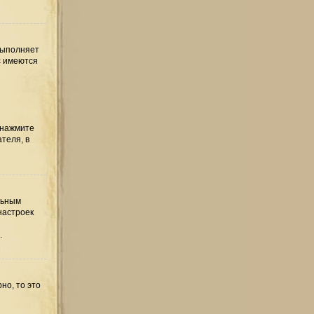
выполняет
с имеются
 нажмите
теля, в
льным
настроек
.
но, то это