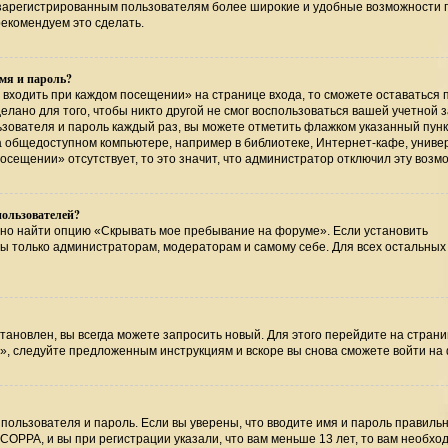
т зарегистрированным пользователям более широкие и удобные возможности 
екомендуем это сделать.
мя и пароль?
 входить при каждом посещении» на странице входа, то сможете оставаться 
лано для того, чтобы никто другой не смог воспользоваться вашей учетной 
ьзователя и пароль каждый раз, вы можете отметить флажком указанный пунк
на общедоступном компьютере, например в библиотеке, Интернет-кафе, униве
посещении» отсутствует, то это значит, что администратор отключил эту возм
пользователей?
жно найти опцию «Скрывать мое пребывание на форуме». Если установить
ны только администраторам, модераторам и самому себе. Для всех остальных
тановлен, вы всегда можете запросить новый. Для этого перейдите на страни
», следуйте предложенным инструкциям и вскоре вы снова сможете войти на
пользователя и пароль. Если вы уверены, что вводите имя и пароль правильн
COPPA, и вы при регистрации указали, что вам меньше 13 лет, то вам необхо