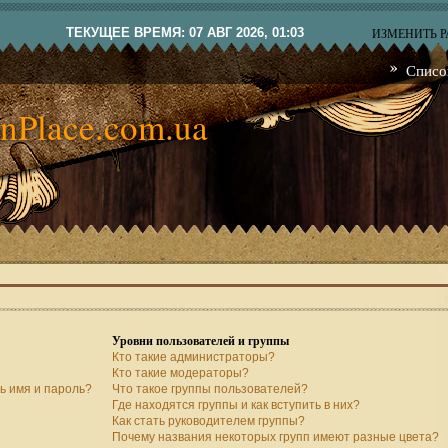
ТЕКУЩЕЕ ВРЕМЯ: 07 АВГ 2026, 01:03
ИЗМЕНИТЬ 
Списо
nPlace.com.ua
Уровни пользователей и группы
Кто такие администраторы?
Кто такие модераторы?
ь имя и пароль?
Что такое группы пользователей?
Где находятся группы и как вступить в них?
Как стать руководителем группы?
Почему названия некоторых групп имеют разные цвета?