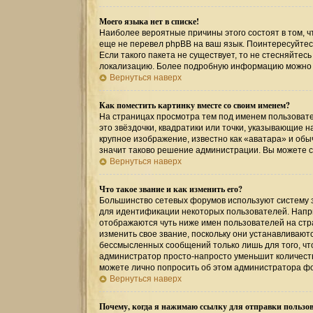
Моего языка нет в списке!
Наиболее вероятные причины этого состоят в том, ч
еще не перевел phpBB на ваш язык. Поинтересуйтесь
Если такого пакета не существует, то не стесняйтес
локализацию. Более подробную информацию можно по
Вернуться наверх
Как поместить картинку вместе со своим именем?
На страницах просмотра тем под именем пользовател
это звёздочки, квадратики или точки, указывающие н
крупное изображение, известно как «аватара» и обы
значит таково решение администрации. Вы можете св
Вернуться наверх
Что такое звание и как изменить его?
Большинство сетевых форумов используют систему 
для идентификации некоторых пользователей. Напр
отображаются чуть ниже имен пользователей на стр
изменить свое звание, поскольку они устанавливаю
бессмысленных сообщений только лишь для того, чт
администратор просто-напросто уменьшит количеств
можете лично попросить об этом администратора ф
Вернуться наверх
Почему, когда я нажимаю ссылку для отправки пользов