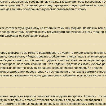
правлять электронные сообщения другим пользователям через встроенную по
министрацией). Это сделано для предотвращения злоупотреблений использ
кже для защиты электронных адресов пользователей от кражи.
ите соответствующую кнопку на странице темы или форума. Возможно, вам 
ли созданием темы. Доступные вам возможности перечислены внизу страниц
ете
отвечать на сообщения и т.п.
).
ором форума, то вы можете редактировать и удалять только свои собственн
ние, нажав кнопку «Редактировать сообщение», иногда лишь в течение огра
сообщения имеются сообщения от других пользователей, то после редактир
дактированного вами сообщения. Эта надпись будет показывать, сколько раз
дпись не появится, если ниже вашего сообщения нет сообщений от других
министраторы или модераторы. Но последние могут оставить заметку, относ
бычные пользователи не могут удалять свои сообщения, если после них есть
лжны создать ее в центре пользователя в группе настроек «Подпись». Посл
единить подпись» в форме отправки сообщения для добавления подписи к
ть автоматическое добавление подписи ко всем отправляемым вами сообще