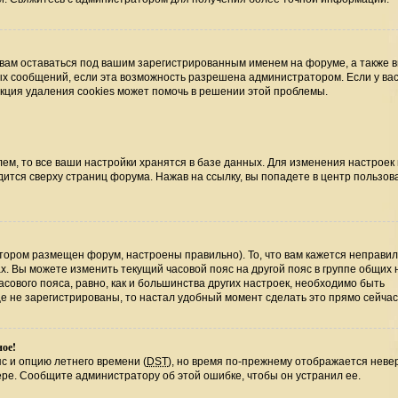
 вам оставаться под вашим зарегистрированным именем на форуме, а также 
ных сообщений, если эта возможность разрешена администратором. Если у ва
нкция удаления cookies может помочь в решении этой проблемы.
ем, то все ваши настройки хранятся в базе данных. Для изменения настроек
ится сверху страниц форума. Нажав на ссылку, вы попадете в центр пользова
отором размещен форум, настроены правильно). То, что вам кажется неправи
х. Вы можете изменить текущий часовой пояс на другой пояс в группе общих 
сового пояса, равно, как и большинства других настроек, необходимо быть
е не зарегистрированы, то настал удобный момент сделать это прямо сейчас
ное!
с и опцию летнего времени (
DST
), но время по-прежнему отображается невер
ере. Сообщите администратору об этой ошибке, чтобы он устранил ее.