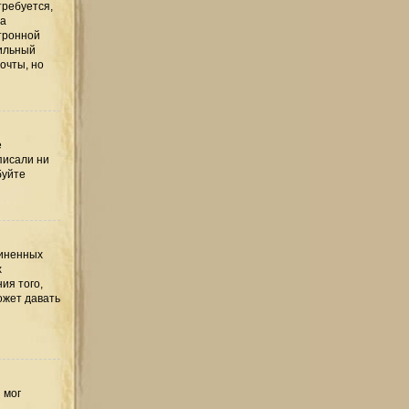
требуется,
та
тронной
вильный
очты, но
е
писали ни
буйте
диненных
х
ия того,
ожет давать
 мог