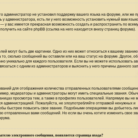
то администратор не установил поддержку вашего языка на форуме, или же п
 у администратора, есть ли у него возможность установить нужный вам язык
ь — у вас имеется прекрасная возможность создать и распространить по всем
лучить на сайте phpBB (ссылка на него находится внизу страниц форума).
ей могут быть две картинки. Одно из них может относиться к вашему званию
а то, сколько сообщений вы оставили или на ваш статус на форуме. Другое, о
чно уникально для каждого пользователя. Если вы не можете использовать ав
язаться с одним из администраторов и выяснить у него причины данного зап
званий для отображения количества отправленных пользователями сообщени
имер, модераторы и администраторы могут иметь специальные звания. Обыч
аницах просмотра тем, а также в профилях пользователей. Напрямую вы не 
тся администрацией. Пожалуйста, не злоупотребляйте отправкой ненужных и
обы быстрее повысить свое звание. Подобными операциями вы добьетесь лиш
о отправленных вами сообщений. Но если вы очень хотите изменить свое зв
орума.
ателю электронного сообщения, появляется страница входа?