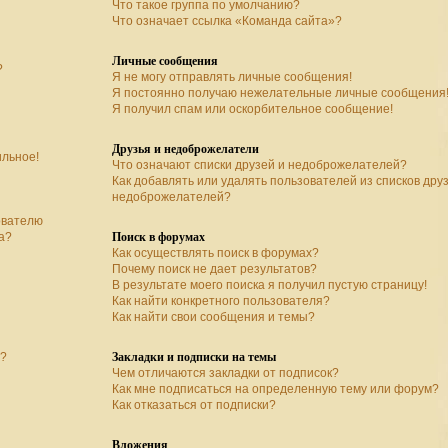
Что такое группа по умолчанию?
Что означает ссылка «Команда сайта»?
Личные сообщения
?
Я не могу отправлять личные сообщения!
Я постоянно получаю нежелательные личные сообщения
Я получил спам или оскорбительное сообщение!
Друзья и недоброжелатели
ильное!
Что означают списки друзей и недоброжелателей?
Как добавлять или удалять пользователей из списков дру
недоброжелателей?
ователю
Поиск в форумах
а?
Как осуществлять поиск в форумах?
Почему поиск не дает результатов?
В результате моего поиска я получил пустую страницу!
Как найти конкретного пользователя?
Как найти свои сообщения и темы?
Закладки и подписки на темы
а?
Чем отличаются закладки от подписок?
Как мне подписаться на определенную тему или форум?
Как отказаться от подписки?
Вложения