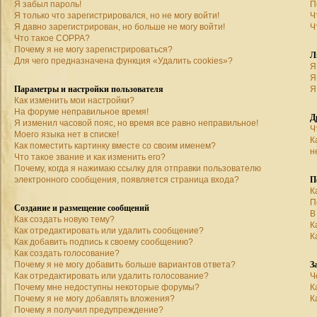
Я забыл пароль!
П
Я только что зарегистрировался, но не могу войти!
Ч
Я давно зарегистрирован, но больше не могу войти!
Ч
Что такое COPPA?
Почему я не могу зарегистрироваться?
Л
Для чего предназначена функция «Удалить cookies»?
Я
Я
Параметры и настройки пользователя
Я
Как изменить мои настройки?
На форуме неправильное время!
Д
Я изменил часовой пояс, но время все равно неправильное!
Ч
Моего языка нет в списке!
К
Как поместить картинку вместе со своим именем?
н
Что такое звание и как изменить его?
Почему, когда я нажимаю ссылку для отправки пользователю
П
электронного сообщения, появляется страница входа?
К
П
Создание и размещение сообщений
В
Как создать новую тему?
К
Как отредактировать или удалить сообщение?
К
Как добавить подпись к своему сообщению?
Как создать голосование?
З
Почему я не могу добавить больше вариантов ответа?
Как отредактировать или удалить голосование?
Ч
Почему мне недоступны некоторые форумы?
К
Почему я не могу добавлять вложения?
К
Почему я получил предупреждение?