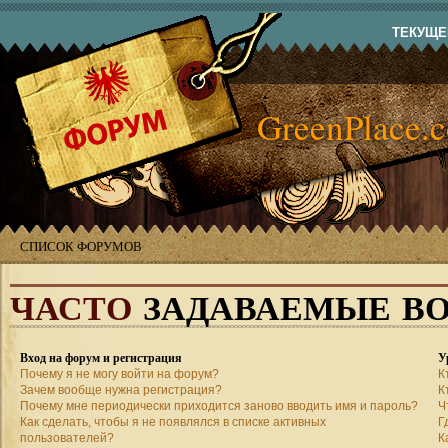
ТЕКУЩЕЕ
GreenPlace.
СПИСОК ФОРУМОВ
ЧАСТО
ЗАДАВАЕМЫЕ В
Вход на форум и регистрация
У
Почему я не могу войти на форум?
К
Зачем вообще нужна регистрация?
К
Почему мне периодически приходится заново вводить имя и пароль?
Ч
Как сделать, чтобы я не появлялся в списке активных
Г
пользователей?
К