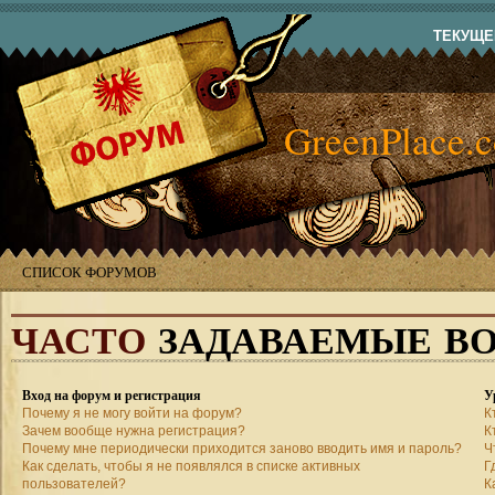
ТЕКУЩЕЕ
GreenPlace.
СПИСОК ФОРУМОВ
ЧАСТО
ЗАДАВАЕМЫЕ В
Вход на форум и регистрация
У
Почему я не могу войти на форум?
К
Зачем вообще нужна регистрация?
К
Почему мне периодически приходится заново вводить имя и пароль?
Ч
Как сделать, чтобы я не появлялся в списке активных
Г
пользователей?
К