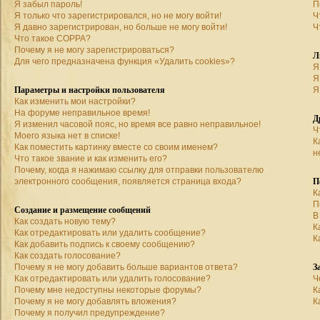
Я забыл пароль!
П
Я только что зарегистрировался, но не могу войти!
Ч
Я давно зарегистрирован, но больше не могу войти!
Ч
Что такое COPPA?
Почему я не могу зарегистрироваться?
Л
Для чего предназначена функция «Удалить cookies»?
Я
Я
Параметры и настройки пользователя
Я
Как изменить мои настройки?
На форуме неправильное время!
Д
Я изменил часовой пояс, но время все равно неправильное!
Ч
Моего языка нет в списке!
К
Как поместить картинку вместе со своим именем?
н
Что такое звание и как изменить его?
Почему, когда я нажимаю ссылку для отправки пользователю
П
электронного сообщения, появляется страница входа?
К
П
Создание и размещение сообщений
В
Как создать новую тему?
К
Как отредактировать или удалить сообщение?
К
Как добавить подпись к своему сообщению?
Как создать голосование?
З
Почему я не могу добавить больше вариантов ответа?
Как отредактировать или удалить голосование?
Ч
Почему мне недоступны некоторые форумы?
К
Почему я не могу добавлять вложения?
К
Почему я получил предупреждение?