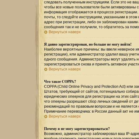
следовать полученным инструкциям. Если это не ваш 
чтобы все новые пользователи были активированы са
информация отображается в процессе регистрации.
почты, то следуйте инструкциям, указанными в этом
адрес при регистрации, либо он заблокирован каким
сообщения так и не получили, то обратитесь за по
Вернуться наверх
Я давно зарегистрирован, но больше не могу войти!
Наиболее вероятные причины: вы ввели неверное им
регистрации), или администратор удалил вашу учетн
одного сообщения. Администраторы могут удалять 
зарегистрироваться снова и принять активное участи
Вернуться наверх
Что такое COPPA?
COPPA (Child Online Privacy and Protection Act) или
Штатов, требующий от сайтов, потенциально собир
юридических опекунов для регистрации на этих сайт
что опекуны разрешают сбор личных сведений от де
рекомендаций по правовым вопросам и не является
Примечание переводчика: в России данный акт не и
Вернуться наверх
Почему я не могу зарегистрироваться?
Возможно, администратор заблокировал ваш IP-адрес
вообще отключить регистрацию новых пользователе