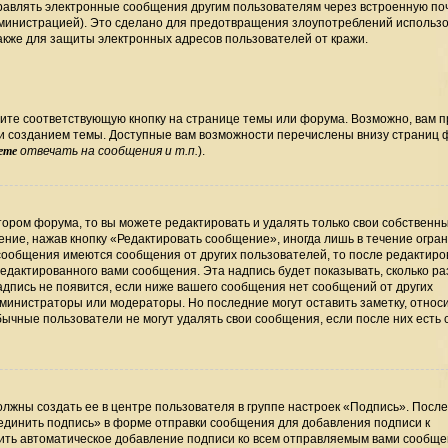
правлять электронные сообщения другим пользователям через встроенную по
министрацией). Это сделано для предотвращения злоупотреблений использ
кже для защиты электронных адресов пользователей от кражи.
ите соответствующую кнопку на странице темы или форума. Возможно, вам 
ли созданием темы. Доступные вам возможности перечислены внизу страниц
ете
отвечать на сообщения и т.п.
).
ором форума, то вы можете редактировать и удалять только свои собственн
ние, нажав кнопку «Редактировать сообщение», иногда лишь в течение огра
сообщения имеются сообщения от других пользователей, то после редактир
дактированного вами сообщения. Эта надпись будет показывать, сколько раз
дпись не появится, если ниже вашего сообщения нет сообщений от других
министраторы или модераторы. Но последние могут оставить заметку, относ
бычные пользователи не могут удалять свои сообщения, если после них есть
лжны создать ее в центре пользователя в группе настроек «Подпись». Посл
единить подпись» в форме отправки сообщения для добавления подписи к
ть автоматическое добавление подписи ко всем отправляемым вами сообще