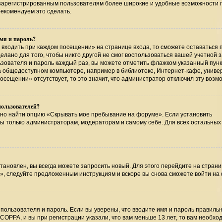
т зарегистрированным пользователям более широкие и удобные возможности 
екомендуем это сделать.
мя и пароль?
 входить при каждом посещении» на странице входа, то сможете оставаться 
лано для того, чтобы никто другой не смог воспользоваться вашей учетной 
ьзователя и пароль каждый раз, вы можете отметить флажком указанный пунк
на общедоступном компьютере, например в библиотеке, Интернет-кафе, униве
посещении» отсутствует, то это значит, что администратор отключил эту возм
пользователей?
жно найти опцию «Скрывать мое пребывание на форуме». Если установить
ны только администраторам, модераторам и самому себе. Для всех остальных
тановлен, вы всегда можете запросить новый. Для этого перейдите на страни
», следуйте предложенным инструкциям и вскоре вы снова сможете войти на
пользователя и пароль. Если вы уверены, что вводите имя и пароль правильн
COPPA, и вы при регистрации указали, что вам меньше 13 лет, то вам необхо