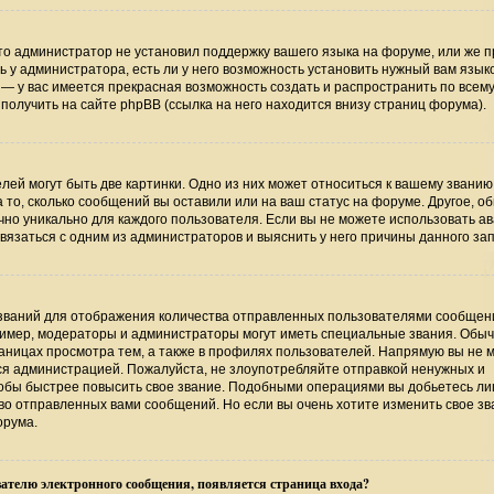
то администратор не установил поддержку вашего языка на форуме, или же п
 у администратора, есть ли у него возможность установить нужный вам язык
ь — у вас имеется прекрасная возможность создать и распространить по всем
лучить на сайте phpBB (ссылка на него находится внизу страниц форума).
ей могут быть две картинки. Одно из них может относиться к вашему званию
а то, сколько сообщений вы оставили или на ваш статус на форуме. Другое, о
чно уникально для каждого пользователя. Если вы не можете использовать ав
язаться с одним из администраторов и выяснить у него причины данного зап
званий для отображения количества отправленных пользователями сообщени
имер, модераторы и администраторы могут иметь специальные звания. Обыч
аницах просмотра тем, а также в профилях пользователей. Напрямую вы не 
тся администрацией. Пожалуйста, не злоупотребляйте отправкой ненужных и
обы быстрее повысить свое звание. Подобными операциями вы добьетесь лиш
о отправленных вами сообщений. Но если вы очень хотите изменить свое зв
орума.
ателю электронного сообщения, появляется страница входа?