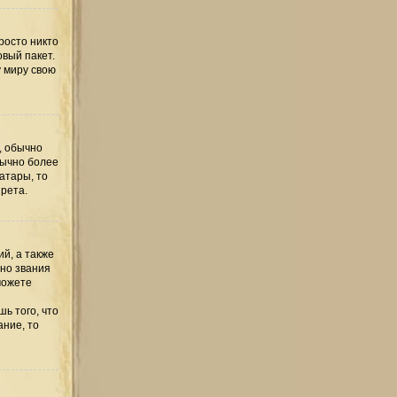
росто никто
овый пакет.
у миру свою
, обычно
бычно более
атары, то
рета.
й, а также
но звания
можете
ь того, что
ание, то