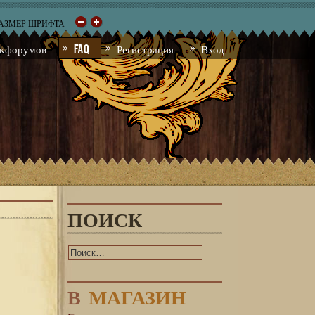
РАЗМЕР ШРИФТА
к форумов
FAQ
Регистрация
Вход
ПОИСК
В
МАГАЗИН