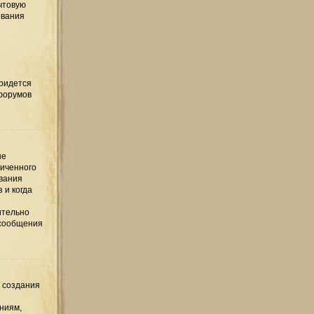
чтовую
ования
придется
 форумов
ые
ниченного
ования
 и когда
ительно
 сообщения
е создания
ниям,