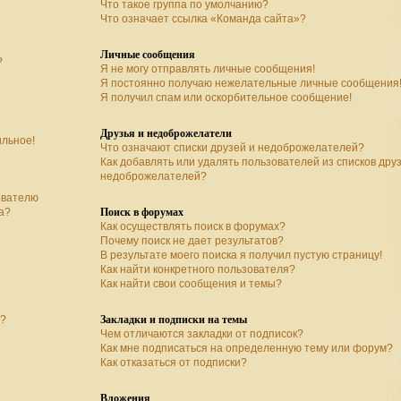
Что такое группа по умолчанию?
Что означает ссылка «Команда сайта»?
Личные сообщения
?
Я не могу отправлять личные сообщения!
Я постоянно получаю нежелательные личные сообщения
Я получил спам или оскорбительное сообщение!
Друзья и недоброжелатели
ильное!
Что означают списки друзей и недоброжелателей?
Как добавлять или удалять пользователей из списков дру
недоброжелателей?
ователю
Поиск в форумах
а?
Как осуществлять поиск в форумах?
Почему поиск не дает результатов?
В результате моего поиска я получил пустую страницу!
Как найти конкретного пользователя?
Как найти свои сообщения и темы?
Закладки и подписки на темы
а?
Чем отличаются закладки от подписок?
Как мне подписаться на определенную тему или форум?
Как отказаться от подписки?
Вложения