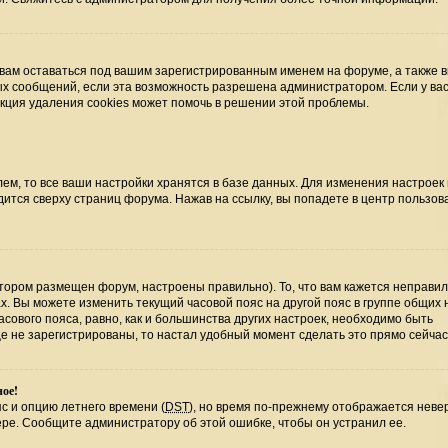
 вам оставаться под вашим зарегистрированным именем на форуме, а также 
ных сообщений, если эта возможность разрешена администратором. Если у ва
нкция удаления cookies может помочь в решении этой проблемы.
ем, то все ваши настройки хранятся в базе данных. Для изменения настроек
ится сверху страниц форума. Нажав на ссылку, вы попадете в центр пользова
отором размещен форум, настроены правильно). То, что вам кажется неправи
х. Вы можете изменить текущий часовой пояс на другой пояс в группе общих 
сового пояса, равно, как и большинства других настроек, необходимо быть
е не зарегистрированы, то настал удобный момент сделать это прямо сейчас
ное!
с и опцию летнего времени (
DST
), но время по-прежнему отображается невер
ере. Сообщите администратору об этой ошибке, чтобы он устранил ее.