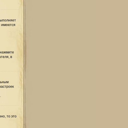
выполняет
с имеются
 нажмите
теля, в
льным
настроек
.
но, то это