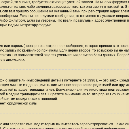
случай, то значит, требуется активация учетной записи. На многих форумах 
мостоятельно, либо администратором до того, как они смогут в них войти. Э
 Если вам пришло сообщение на указанный вами при регистрации адрес элек
 сообщении. Если вы не получили сообщения, то возможно вы указали непра
-либо фильтром. Если вы уверены, что ввели правильный адрес электронной п
мощью к администратору форума.
я или пароль (проверьте электронное сообщение, которое пришло вам посл
ую запись по каким-либо причинам. Если верно второе, то возможно вы не на
неактивных пользователей в целях уменьшения размера базы данных. Попро
е в дискуссиях.
 закон о защите личных сведений детей в интернете от 1998 г. — это закон Сое
ающих личные сведения, иметь письменное разрешение родителей или други
ах детей младше тринадцати лет. Допустимо наличие иного вида подтвержден
тей младше тринадцати лет. Обратите внимание на то, что phpBB Group не м
 объектом юридических отношений.
меет юридической силы.
 или запретил имя, под которым вы пытаетесь зарегистрироваться. Также он
й. Свяжитесь с администратором для получения более точной информации.