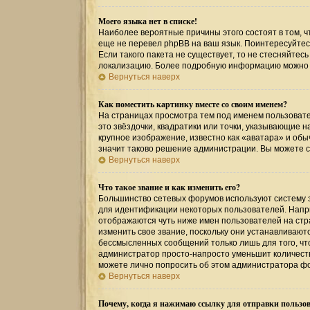
Моего языка нет в списке!
Наиболее вероятные причины этого состоят в том, ч
еще не перевел phpBB на ваш язык. Поинтересуйтесь
Если такого пакета не существует, то не стесняйтес
локализацию. Более подробную информацию можно по
Вернуться наверх
Как поместить картинку вместе со своим именем?
На страницах просмотра тем под именем пользовател
это звёздочки, квадратики или точки, указывающие н
крупное изображение, известно как «аватара» и обы
значит таково решение администрации. Вы можете св
Вернуться наверх
Что такое звание и как изменить его?
Большинство сетевых форумов используют систему 
для идентификации некоторых пользователей. Напр
отображаются чуть ниже имен пользователей на стр
изменить свое звание, поскольку они устанавливаю
бессмысленных сообщений только лишь для того, чт
администратор просто-напросто уменьшит количеств
можете лично попросить об этом администратора ф
Вернуться наверх
Почему, когда я нажимаю ссылку для отправки пользов