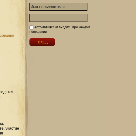
Автоматически входить при каждом
посещении
ьзования
вводятся
о
ва,
те, участие
ия