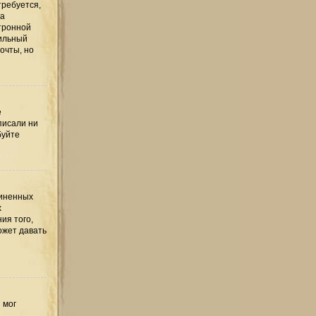
требуется,
та
тронной
вильный
очты, но
е
писали ни
буйте
диненных
х
ия того,
ожет давать
 мог