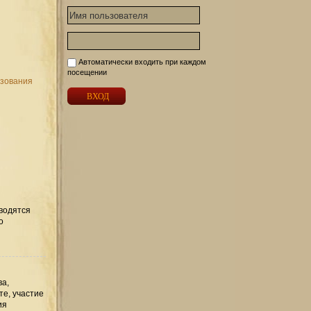
Автоматически входить при каждом
посещении
ьзования
вводятся
о
ва,
те, участие
ия