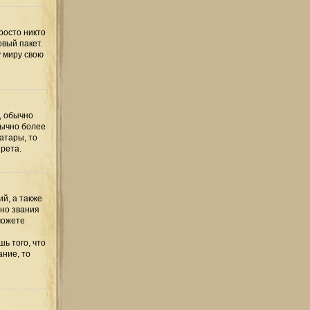
росто никто
овый пакет.
у миру свою
, обычно
бычно более
атары, то
рета.
й, а также
но звания
можете
ь того, что
ание, то