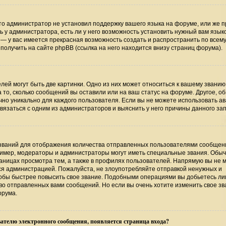
то администратор не установил поддержку вашего языка на форуме, или же п
 у администратора, есть ли у него возможность установить нужный вам язык
ь — у вас имеется прекрасная возможность создать и распространить по всем
лучить на сайте phpBB (ссылка на него находится внизу страниц форума).
ей могут быть две картинки. Одно из них может относиться к вашему званию
а то, сколько сообщений вы оставили или на ваш статус на форуме. Другое, о
чно уникально для каждого пользователя. Если вы не можете использовать ав
язаться с одним из администраторов и выяснить у него причины данного зап
званий для отображения количества отправленных пользователями сообщени
имер, модераторы и администраторы могут иметь специальные звания. Обыч
аницах просмотра тем, а также в профилях пользователей. Напрямую вы не 
тся администрацией. Пожалуйста, не злоупотребляйте отправкой ненужных и
обы быстрее повысить свое звание. Подобными операциями вы добьетесь лиш
о отправленных вами сообщений. Но если вы очень хотите изменить свое зв
орума.
ателю электронного сообщения, появляется страница входа?