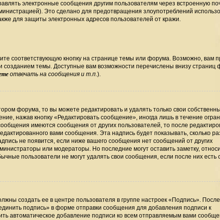
правлять электронные сообщения другим пользователям через встроенную по
министрацией). Это сделано для предотвращения злоупотреблений использ
кже для защиты электронных адресов пользователей от кражи.
ите соответствующую кнопку на странице темы или форума. Возможно, вам 
ли созданием темы. Доступные вам возможности перечислены внизу страниц
ете
отвечать на сообщения и т.п.
).
ором форума, то вы можете редактировать и удалять только свои собственн
ние, нажав кнопку «Редактировать сообщение», иногда лишь в течение огра
сообщения имеются сообщения от других пользователей, то после редактир
дактированного вами сообщения. Эта надпись будет показывать, сколько раз
дпись не появится, если ниже вашего сообщения нет сообщений от других
министраторы или модераторы. Но последние могут оставить заметку, относ
бычные пользователи не могут удалять свои сообщения, если после них есть
лжны создать ее в центре пользователя в группе настроек «Подпись». Посл
единить подпись» в форме отправки сообщения для добавления подписи к
ть автоматическое добавление подписи ко всем отправляемым вами сообще