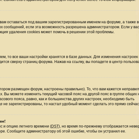
 вам оставаться под вашим зарегистрированным именем на форуме, а также 
ных сообщений, если эта возможность разрешена администратором. Если у ва
нкция удаления cookies может помочь в решении этой проблемы.
ем, то все ваши настройки хранятся в базе данных. Для изменения настроек
ится сверху страниц форума. Нажав на ссылку, вы попадете в центр пользова
отором размещен форум, настроены правильно). То, что вам кажется неправи
х. Вы можете изменить текущий часовой пояс на другой пояс в группе общих 
сового пояса, равно, как и большинства других настроек, необходимо быть
е не зарегистрированы, то настал удобный момент сделать это прямо сейчас
ное!
с и опцию летнего времени (
DST
), но время по-прежнему отображается невер
ере. Сообщите администратору об этой ошибке, чтобы он устранил ее.