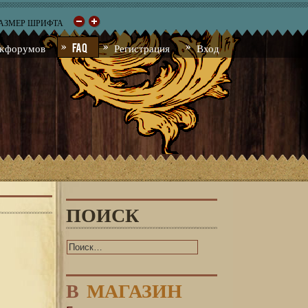
РАЗМЕР ШРИФТА
к форумов
FAQ
Регистрация
Вход
ПОИСК
В
МАГАЗИН