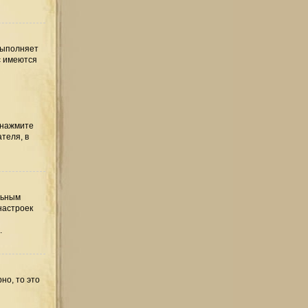
выполняет
с имеются
 нажмите
теля, в
льным
настроек
.
но, то это