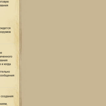
чтовую
ования
придется
 форумов
ые
ниченного
ования
 и когда
ительно
 сообщения
е создания
ниям,