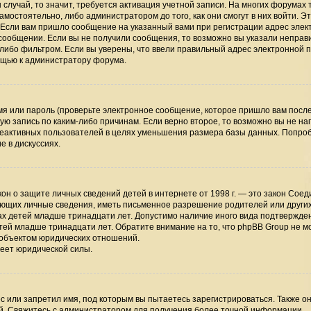
случай, то значит, требуется активация учетной записи. На многих форумах 
мостоятельно, либо администратором до того, как они смогут в них войти. Э
 Если вам пришло сообщение на указанный вами при регистрации адрес элек
 сообщении. Если вы не получили сообщения, то возможно вы указали непра
-либо фильтром. Если вы уверены, что ввели правильный адрес электронной п
мощью к администратору форума.
я или пароль (проверьте электронное сообщение, которое пришло вам посл
ую запись по каким-либо причинам. Если верно второе, то возможно вы не на
неактивных пользователей в целях уменьшения размера базы данных. Попро
е в дискуссиях.
 закон о защите личных сведений детей в интернете от 1998 г. — это закон Сое
ающих личные сведения, иметь письменное разрешение родителей или други
ах детей младше тринадцати лет. Допустимо наличие иного вида подтвержден
тей младше тринадцати лет. Обратите внимание на то, что phpBB Group не м
 объектом юридических отношений.
меет юридической силы.
 или запретил имя, под которым вы пытаетесь зарегистрироваться. Также он
й. Свяжитесь с администратором для получения более точной информации.