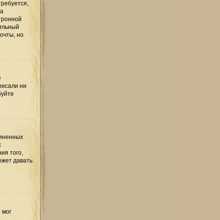
требуется,
та
тронной
вильный
очты, но
е
писали ни
буйте
диненных
х
ия того,
ожет давать
 мог