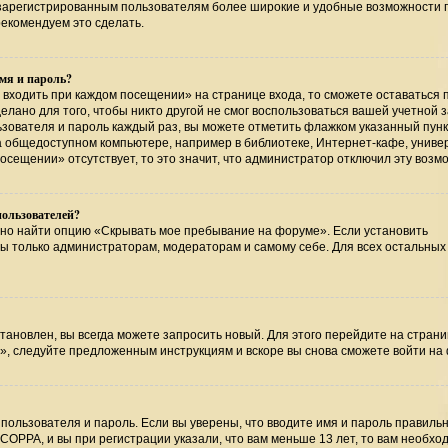
т зарегистрированным пользователям более широкие и удобные возможности 
екомендуем это сделать.
мя и пароль?
 входить при каждом посещении» на странице входа, то сможете оставаться 
лано для того, чтобы никто другой не смог воспользоваться вашей учетной 
ьзователя и пароль каждый раз, вы можете отметить флажком указанный пунк
на общедоступном компьютере, например в библиотеке, Интернет-кафе, униве
посещении» отсутствует, то это значит, что администратор отключил эту возм
пользователей?
жно найти опцию «Скрывать мое пребывание на форуме». Если установить
ны только администраторам, модераторам и самому себе. Для всех остальных
тановлен, вы всегда можете запросить новый. Для этого перейдите на страни
», следуйте предложенным инструкциям и вскоре вы снова сможете войти на
пользователя и пароль. Если вы уверены, что вводите имя и пароль правильн
COPPA, и вы при регистрации указали, что вам меньше 13 лет, то вам необхо