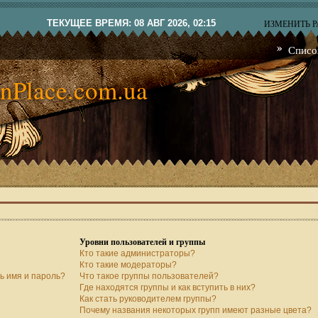
ТЕКУЩЕЕ ВРЕМЯ: 08 АВГ 2026, 02:15
ИЗМЕНИТЬ 
Списо
nPlace.com.ua
Уровни пользователей и группы
Кто такие администраторы?
Кто такие модераторы?
ь имя и пароль?
Что такое группы пользователей?
Где находятся группы и как вступить в них?
Как стать руководителем группы?
Почему названия некоторых групп имеют разные цвета?