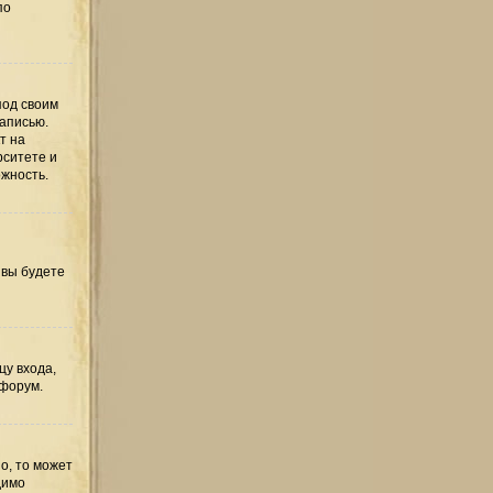
по
под своим
записью.
т на
рситете и
ожность.
 вы будете
цу входа,
 форум.
о, то может
димо