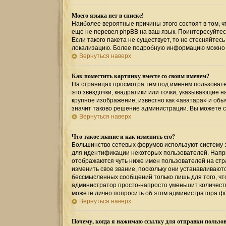
Моего языка нет в списке!
Наиболее вероятные причины этого состоят в том, ч
еще не перевел phpBB на ваш язык. Поинтересуйтесь
Если такого пакета не существует, то не стесняйтес
локализацию. Более подробную информацию можно по
Вернуться наверх
Как поместить картинку вместе со своим именем?
На страницах просмотра тем под именем пользовател
это звёздочки, квадратики или точки, указывающие н
крупное изображение, известно как «аватара» и обы
значит таково решение администрации. Вы можете св
Вернуться наверх
Что такое звание и как изменить его?
Большинство сетевых форумов используют систему 
для идентификации некоторых пользователей. Напр
отображаются чуть ниже имен пользователей на стр
изменить свое звание, поскольку они устанавливаю
бессмысленных сообщений только лишь для того, чт
администратор просто-напросто уменьшит количеств
можете лично попросить об этом администратора ф
Вернуться наверх
Почему, когда я нажимаю ссылку для отправки пользов