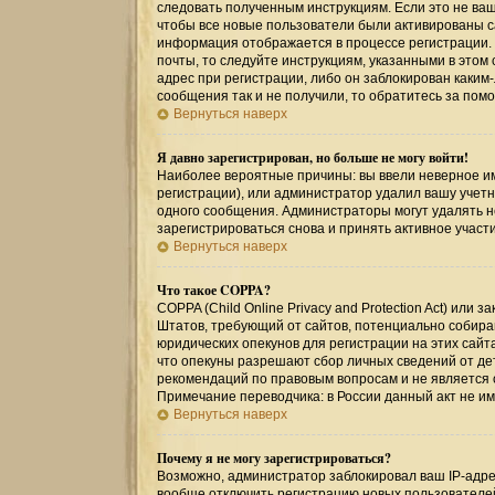
следовать полученным инструкциям. Если это не ваш 
чтобы все новые пользователи были активированы са
информация отображается в процессе регистрации.
почты, то следуйте инструкциям, указанными в этом
адрес при регистрации, либо он заблокирован каким
сообщения так и не получили, то обратитесь за по
Вернуться наверх
Я давно зарегистрирован, но больше не могу войти!
Наиболее вероятные причины: вы ввели неверное им
регистрации), или администратор удалил вашу учетн
одного сообщения. Администраторы могут удалять 
зарегистрироваться снова и принять активное участи
Вернуться наверх
Что такое COPPA?
COPPA (Child Online Privacy and Protection Act) или
Штатов, требующий от сайтов, потенциально собир
юридических опекунов для регистрации на этих сайт
что опекуны разрешают сбор личных сведений от де
рекомендаций по правовым вопросам и не является
Примечание переводчика: в России данный акт не и
Вернуться наверх
Почему я не могу зарегистрироваться?
Возможно, администратор заблокировал ваш IP-адрес
вообще отключить регистрацию новых пользователе