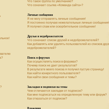
Что такое группа по умолчанию?
Что означает ссылка «Команда сайта»?
Личные сообщения
?
Я не могу отправлять личные сообщения!
Я постоянно получаю нежелательные личные сообщения
Я получил спам или оскорбительное сообщение!
Друзья и недоброжелатели
ильное!
Что означают списки друзей и недоброжелателей?
Как добавлять или удалять пользователей из списков дру
недоброжелателей?
ователю
Поиск в форумах
а?
Как осуществлять поиск в форумах?
Почему поиск не дает результатов?
В результате моего поиска я получил пустую страницу!
Как найти конкретного пользователя?
Как найти свои сообщения и темы?
Закладки и подписки на темы
а?
Чем отличаются закладки от подписок?
Как мне подписаться на определенную тему или форум?
Как отказаться от подписки?
Вложения