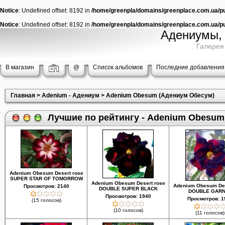
Notice
: Undefined offset: 8192 in
/home/greenpla/domains/greenplace.com.ua/pub
Notice
: Undefined offset: 8192 in
/home/greenpla/domains/greenplace.com.ua/pub
Адениумы, 
Галерея
В магазин
@
Список альбомов
Последние добавления
Главная
>
Adenium - Адениум
>
Adenium Obesum (Адениум Обесум)
Лучшие по рейтингу - Adenium Obesum
Adenium Obesum Desert rose
SUPER STAR OF TOMORROW
Adenium Obesum Desert rose
Adenium Obesum Des
Просмотров: 2140
DOUBLE SUPER BLACK
DOUBLE GAR
Просмотров: 1940
Просмотров: 1
(15 голосов)
(10 голосов)
(11 голосов)