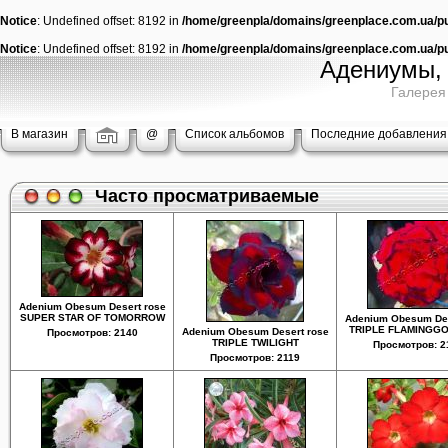
Notice
: Undefined offset: 8192 in
/home/greenpla/domains/greenplace.com.ua/pub
Notice
: Undefined offset: 8192 in
/home/greenpla/domains/greenplace.com.ua/pub
Адениумы, 
Галерея
В магазин
@
Список альбомов
Последние добавления
Часто просматриваемые
Adenium Obesum Desert rose
SUPER STAR OF TOMORROW
Adenium Obesum Des
TRIPLE FLAMINGG
Adenium Obesum Desert rose
Просмотров: 2140
TRIPLE TWILIGHT
Просмотров: 2
Просмотров: 2119