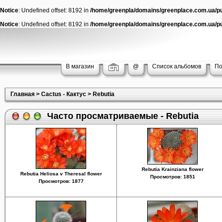
Notice
: Undefined offset: 8192 in
/home/greenpla/domains/greenplace.com.ua/pub
Notice
: Undefined offset: 8192 in
/home/greenpla/domains/greenplace.com.ua/pub
В магазин
@
Список альбомов
По
Главная
>
Cactus - Кактус
>
Rebutia
Часто просматриваемые - Rebutia
Rebutia Krainziana flower
Rebutia Heliosa v Theresal flower
Просмотров: 1851
Просмотров: 1877