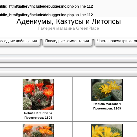
lic_html/gallery/include/debugger.inc.php
on line
112
lic_html/gallery/include/debugger.inc.php
on line
112
Адениумы, Кактусы и Литопсы
Галерея магазина GreenPlace
следние добавления
Последние комментарии
Часто просматриваем
Rebutia Marsoneri
Просмотров: 1809
Rebutia Krainziana
Просмотров: 1809