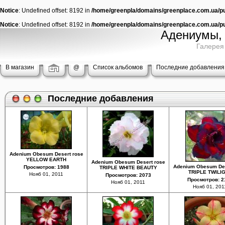
Notice
: Undefined offset: 8192 in
/home/greenpla/domains/greenplace.com.ua/pub
Notice
: Undefined offset: 8192 in
/home/greenpla/domains/greenplace.com.ua/pub
Адениумы, 
Галерея
В магазин
@
Список альбомов
Последние добавления
Последние добавления
Adenium Obesum Desert rose
YELLOW EARTH
Adenium Obesum Desert rose
Adenium Obesum Des
Просмотров: 1988
TRIPLE WHITE BEAUTY
TRIPLE TWILI
Нояб 01, 2011
Просмотров: 2073
Просмотров: 2
Нояб 01, 2011
Нояб 01, 201