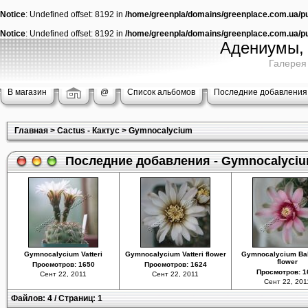
Notice
: Undefined offset: 8192 in
/home/greenpla/domains/greenplace.com.ua/pub
Notice
: Undefined offset: 8192 in
/home/greenpla/domains/greenplace.com.ua/pub
Адениумы, 
Галерея
В магазин
@
Список альбомов
Последние добавления
Главная
>
Cactus - Кактус
>
Gymnocalycium
Последние добавления - Gymnocalyci
Gymnocalycium Vatteri
Gymnocalycium Vatteri flower
Gymnocalycium Ba
flower
Просмотров: 1650
Просмотров: 1624
Просмотров: 1
Сент 22, 2011
Сент 22, 2011
Сент 22, 201
Файлов: 4 / Страниц: 1