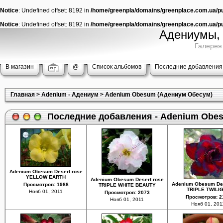
Notice
: Undefined offset: 8192 in
/home/greenpla/domains/greenplace.com.ua/pub
Notice
: Undefined offset: 8192 in
/home/greenpla/domains/greenplace.com.ua/pub
Адениумы, 
Галерея
В магазин
@
Список альбомов
Последние добавления
Главная
>
Adenium - Адениум
>
Adenium Obesum (Адениум Обесум)
Последние добавления - Adenium Obe
Adenium Obesum Desert rose
YELLOW EARTH
Adenium Obesum Desert rose
Adenium Obesum Des
Просмотров: 1988
TRIPLE WHITE BEAUTY
TRIPLE TWILI
Нояб 01, 2011
Просмотров: 2073
Просмотров: 2
Нояб 01, 2011
Нояб 01, 201