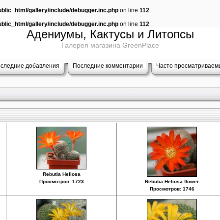
lic_html/gallery/include/debugger.inc.php
on line
112
lic_html/gallery/include/debugger.inc.php
on line
112
Адениумы, Кактусы и Литопсы
Галерея магазина GreenPlace
следние добавления
Последние комментарии
Часто просматриваем
Rebutia Heliosa
Просмотров: 1723
Rebutia Heliosa flower
Просмотров: 1746