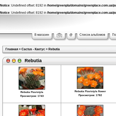
Notice
: Undefined offset: 8192 in
/home/greenpla/domains/greenplace.com.ua/pub
Notice
: Undefined offset: 8192 in
/home/greenpla/domains/greenplace.com.ua/pub
В магазин
@
Список альбомов
По
Главная
>
Cactus - Кактус
>
Rebutia
Rebutia
Rebutia Flavistyla flower
Rebutia Flavistyla
Просмотров: 1782
Просмотров: 1743