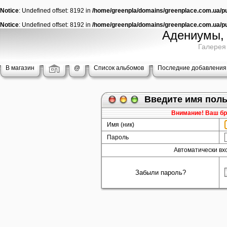
Notice
: Undefined offset: 8192 in
/home/greenpla/domains/greenplace.com.ua/pub
Notice
: Undefined offset: 8192 in
/home/greenpla/domains/greenplace.com.ua/pub
Адениумы, 
Галерея
В магазин
@
Список альбомов
Последние добавления
Введите имя поль
Внимание! Ваш бра
Имя (ник)
Пароль
Автоматически вх
Забыли пароль?