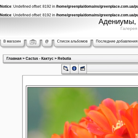
Notice
: Undefined offset: 8192 in
/home/greenpla/domains/greenplace.com.ua/pub
Notice
: Undefined offset: 8192 in
/home/greenpla/domains/greenplace.com.ua/pub
Адениумы, 
Галерея
В магазин
@
Список альбомов
Последние добавления
Главная
>
Cactus - Кактус
>
Rebutia