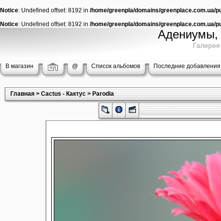
Notice
: Undefined offset: 8192 in
/home/greenpla/domains/greenplace.com.ua/pub
Notice
: Undefined offset: 8192 in
/home/greenpla/domains/greenplace.com.ua/pub
Адениумы, 
Галерея
В магазин
@
Список альбомов
Последние добавления
Главная
>
Cactus - Кактус
>
Parodia