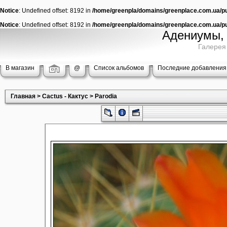
Notice
: Undefined offset: 8192 in
/home/greenpla/domains/greenplace.com.ua/pub
Notice
: Undefined offset: 8192 in
/home/greenpla/domains/greenplace.com.ua/pub
Адениумы, 
Галерея
В магазин
@
Список альбомов
Последние добавления
Главная
>
Cactus - Кактус
>
Parodia