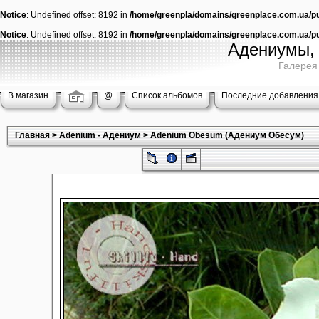
Notice
: Undefined offset: 8192 in
/home/greenpla/domains/greenplace.com.ua/pub
Notice
: Undefined offset: 8192 in
/home/greenpla/domains/greenplace.com.ua/pub
Адениумы, 
Галерея
В магазин
@
Список альбомов
Последние добавления
Главная
>
Adenium - Адениум
>
Adenium Obesum (Адениум Обесум)