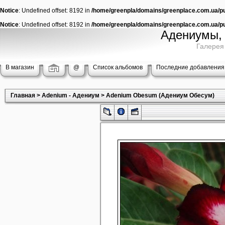
Notice
: Undefined offset: 8192 in
/home/greenpla/domains/greenplace.com.ua/pub
Notice
: Undefined offset: 8192 in
/home/greenpla/domains/greenplace.com.ua/pub
Адениумы, 
Галерея
В магазин
@
Список альбомов
Последние добавления
Главная
>
Adenium - Адениум
>
Adenium Obesum (Адениум Обесум)