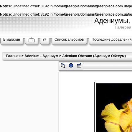
Notice
: Undefined offset: 8192 in
/home/greenpla/domains/greenplace.com.ua/pub
Notice
: Undefined offset: 8192 in
/home/greenpla/domains/greenplace.com.ua/pub
Адениумы, 
Галерея
В магазин
@
Список альбомов
Последние добавления
Главная
>
Adenium - Адениум
>
Adenium Obesum (Адениум Обесум)